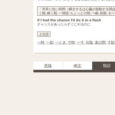
「非常に短い時間（瞬きするは心臓が鼓動する間ほどの）
く隙, 瞬く暇, 一弾指, ちょっとの間, 一瞬, 刹那, モ
if I had the chance I'd do it in a flash
チャンスがあったらすぐにやるのに
上位語
一時
,
一刻
,
一とき
,
寸時
,
一寸
,
分陰
,
束の間
,
寸刻
意味
例文
類語