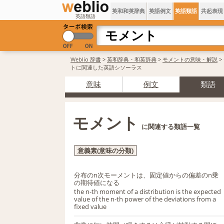
英和和英辞典
英語例文
英語類語
共起表現
英語類語
Weblio 辞書
>
英和辞典・和英辞典
>
モメントの意味・解説
>
トに関連した英語シソーラス
意味
例文
類語
モメント
に関連する類語一覧
意義素(意味の分類)
分布のn次モーメントは、固定値からの偏差のn乗
の期待値になる
the n-th moment of a distribution is the expected
value of the n-th power of the deviations from a
fixed value