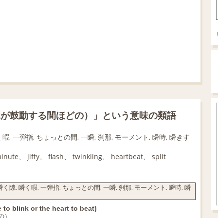
臓が鼓動する間ほどの）」という意味の類語
く暇, 一弾指, ちょっとの間, 一瞬, 刹那, モーメント, 瞬時, 瞬きす
minute、 jiffy、 flash、 twinkling、 heartbeat、 split
く隙, 瞬く暇, 一弾指, ちょっとの間, 一瞬, 刹那, モーメント, 瞬時, 瞬
 to blink or the heart to beat)
の）