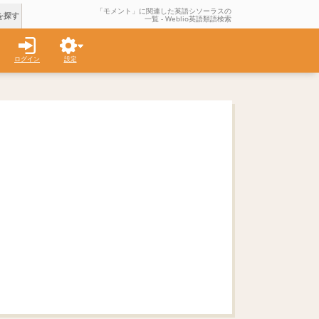
「モメント」に関連した英語シソーラスの
を探す
一覧 - Weblio英語類語検索
ログイン
設定