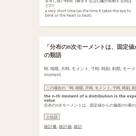
非常に短い時間（瞬きするは心臓が鼓動する間ほ
どの）
a very short time (as the time it takes the eye to
blink or the heart to beat)
「分布のn次モーメントは、固定値
の類語
時, 咄嗟, 片時, モメント, 寸時, 時刻, 刹那, モーメ
moment
この場合の「時, 咄嗟, 片時, モメント, 寸時, 時刻, 
the n-th moment of a distribution is the exp
value
分布のn次モーメントは、固定値からの偏差のn乗
上位語
統計量
,
統計値
,
統計