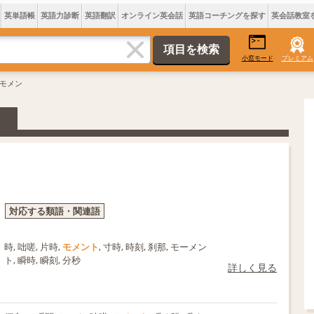
英単語帳
英語力診断
英語翻訳
オンライン英会話
英語コーチングを探す
英会話教室
小窓モード
プレミアム
 モメン
対応する類語・関連語
時, 咄嗟, 片時,
モメント
, 寸時, 時刻, 刹那, モーメン
ト, 瞬時, 瞬刻, 分秒
詳しく見る