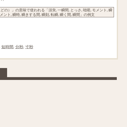
」の意味で使われる「須臾, 一瞬間, とっさ, 咄嗟, モメント, 瞬
ーメント, 瞬時, 瞬きする間, 瞬刻, 転瞬, 瞬く間, 瞬間」の例文
,
短時間
,
分秒
,
寸秒