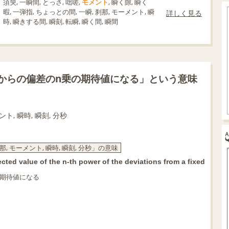
須臾, 一瞬間, とっさ, 咄嗟,
モメント
, 瞬く隙, 瞬く
暇, 一弾指, ちょっとの間, 一瞬, 刹那, モーメント, 瞬
詳しく見る
時, 瞬きする間, 瞬刻, 転瞬, 瞬く間, 瞬間
からの偏差のn乗の期待値になる」という意味
ント, 瞬時, 瞬刻, 分秒
刹那, モーメント, 瞬時, 瞬刻, 分秒」の意味
ected value of the n-th power of the deviations from a fixed
の期待値になる