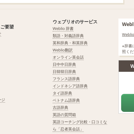
ウェブリオのサービス
We
・ご要望
Weblio 辞書
せ
Web
類語・対義語辞典
英和辞典・和英辞典
※辞書
Weblio翻訳
照くだ
オンライン英会話
日中中日辞典
W
日韓韓日辞典
フランス語辞典
インドネシア語辞典
タイ語辞典
ージ
ベトナム語辞典
古語辞典
英語の質問箱
英語コーチング比較・口コミな
ら「忍者英会話」