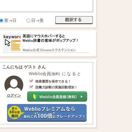
英→日
日→英
こんにちは ゲスト さん
Weblio会員
になると
(無料)
検索履歴を保存できる！
語彙力診断の実施回数増加！
ログイン