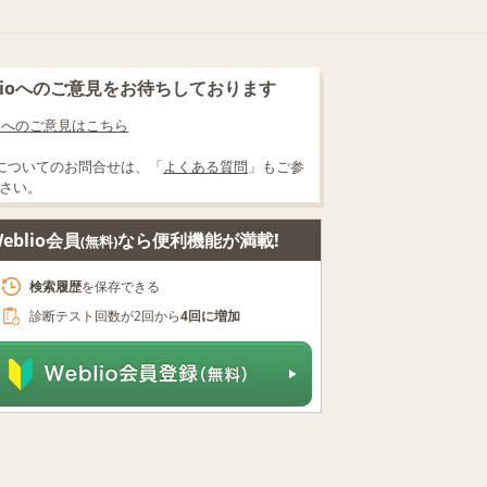
blioへのご意見をお待ちしております
lioへのご意見はこちら
についてのお問合せは、「
よくある質問
」もご参
さい。
eblio会員
なら便利機能が満載!
(無料)
検索履歴
を保存できる
診断テスト回数が2回から
4回に増加