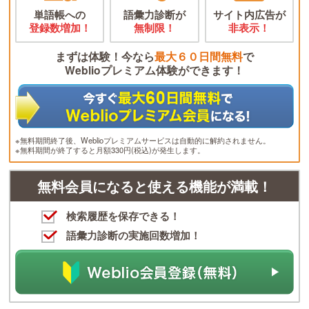
単語帳への
語彙力診断が
サイト内広告が
登録数増加！
無制限！
非表示！
まずは体験！今なら
最大６０日間無料
で
Weblioプレミアム体験ができます！
※無料期間終了後、Weblioプレミアムサービスは自動的に解約されません。
※無料期間が終了すると月額330円(税込)が発生します。
無料会員になると使える機能が満載！
検索履歴を保存できる！
語彙力診断の実施回数増加！