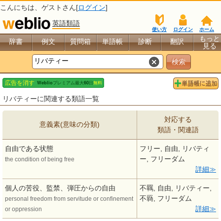
こんにちは、
ゲスト
さん[
ログイン
]
英語類語
使い方
ログイン
ホーム
もっと
辞書
例文
質問箱
単語帳
診断
翻訳
見る
リバティーに関連する類語一覧
対応する
意義素(意味の分類)
類語・関連語
自由である状態
フリー, 自由, リバティ
ー, フリーダム
the condition of being free
詳細
個人の苦役、監禁、弾圧からの自由
不羈, 自由, リバティー,
不羇, フリーダム
personal freedom from servitude or confinement
詳細
or oppression