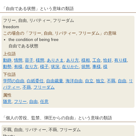
「自由である状態」という意味の類語
フリー, 自由, リバティー, フリーダム
freedom
この場合の「フリー, 自由, リバティー, フリーダム」の意味
the condition of being free
自由である状態
上位語
動静
,
情態
,
容子
,
様態
,
ありさま
,
あり方
,
様相
,
工合
,
恰好
,
有り様
,
動勢
,
有様
,
在り方
,
様子
,
状況
,
在りかた
,
状態
,
事様
,
様
下位語
学問の自由
,
白紙委任
,
自由裁量
,
海洋自由
,
自立
,
独立
,
不羈
,
自由
,
リ
バティー
,
不羇
,
フリーダム
属性
随意
,
フリー
,
自由
,
任意
「個人の苦役、監禁、弾圧からの自由」という意味の類語
不羈, 自由, リバティー, 不羇, フリーダム