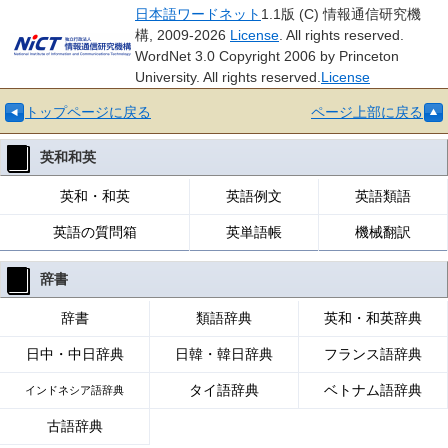
日本語ワードネット
1.1版 (C) 情報通信研究機
構, 2009-2026
License
. All rights reserved.
WordNet 3.0 Copyright 2006 by Princeton
University. All rights reserved.
License
トップページに戻る
ページ上部に戻る
英和和英
英和・和英
英語例文
英語類語
英語の質問箱
英単語帳
機械翻訳
辞書
辞書
類語辞典
英和・和英辞典
日中・中日辞典
日韓・韓日辞典
フランス語辞典
タイ語辞典
ベトナム語辞典
インドネシア語辞典
古語辞典