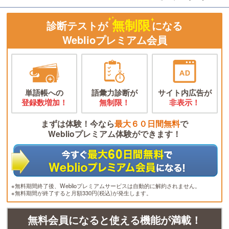
無制限
診断テストが
になる
Weblioプレミアム会員
単語帳への
語彙力診断が
サイト内広告が
登録数増加！
無制限！
非表示！
まずは体験！今なら
最大６０日間無料
で
Weblioプレミアム体験ができます！
※無料期間終了後、Weblioプレミアムサービスは自動的に解約されません。
※無料期間が終了すると月額330円(税込)が発生します。
無料会員になると使える機能が満載！