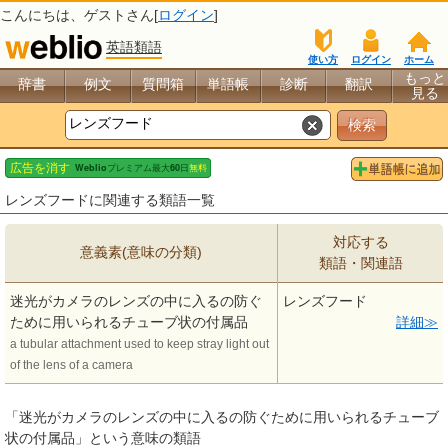
こんにちは、
ゲスト
さん[
ログイン
]
英語類語
使い方
ログイン
ホーム
もっと
辞書
例文
質問箱
単語帳
診断
翻訳
見る
レンズフードに関連する類語一覧
対応する
意義素(意味の分類)
類語・関連語
迷光がカメラのレンズの中に入るの防ぐ
レンズフード
ために用いられるチューブ状の付属品
詳細
a tubular attachment used to keep stray light out
of the lens of a camera
「迷光がカメラのレンズの中に入るの防ぐために用いられるチューブ
状の付属品」という意味の類語