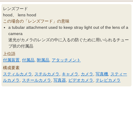
レンズフード
hood、 lens hood
この場合の「レンズフード」の意味
a tubular attachment used to keep stray light out of the lens of a
camera
迷光がカメラのレンズの中に入るの防ぐために用いられるチュー
ブ状の付属品
上位語
付属装置
,
付属品
,
附属品
,
アタッチメント
構成要素
スティルカメラ
,
スチルカメラ
,
キャメラ
,
カメラ
,
写真機
,
スティー
ルカメラ
,
スチールカメラ
,
写真器
,
ビデオカメラ
,
テレビカメラ