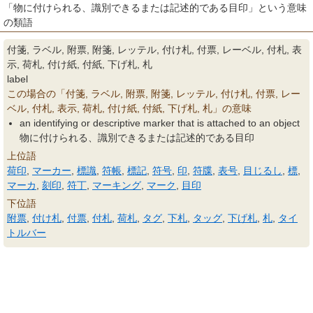
「物に付けられる、識別できるまたは記述的である目印」という意味
の類語
付箋, ラベル, 附票, 附箋, レッテル, 付け札, 付票, レーベル, 付札, 表
示, 荷札, 付け紙, 付紙, 下げ札, 札
label
この場合の「付箋, ラベル, 附票, 附箋, レッテル, 付け札, 付票, レー
ベル, 付札, 表示, 荷札, 付け紙, 付紙, 下げ札, 札」の意味
an identifying or descriptive marker that is attached to an object
物に付けられる、識別できるまたは記述的である目印
上位語
荷印
,
マーカー
,
標識
,
符帳
,
標記
,
符号
,
印
,
符牒
,
表号
,
目じるし
,
標
,
マーカ
,
刻印
,
符丁
,
マーキング
,
マーク
,
目印
下位語
附票
,
付け札
,
付票
,
付札
,
荷札
,
タグ
,
下札
,
タッグ
,
下げ札
,
札
,
タイ
トルバー