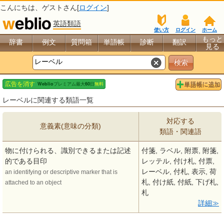
こんにちは、
ゲスト
さん[
ログイン
]
英語類語
使い方
ログイン
ホーム
もっと
辞書
例文
質問箱
単語帳
診断
翻訳
見る
レーベルに関連する類語一覧
対応する
意義素(意味の分類)
類語・関連語
物に付けられる、識別できるまたは記述
付箋, ラベル, 附票, 附箋,
的である目印
レッテル, 付け札, 付票,
レーベル, 付札, 表示, 荷
an identifying or descriptive marker that is
札, 付け紙, 付紙, 下げ札,
attached to an object
札
詳細