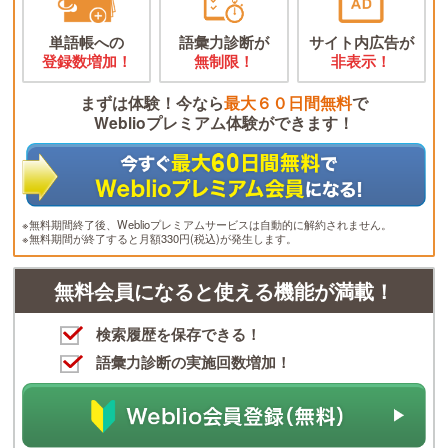
単語帳への
語彙力診断が
サイト内広告が
登録数増加！
無制限！
非表示！
まずは体験！今なら
最大６０日間無料
で
Weblioプレミアム体験ができます！
※無料期間終了後、Weblioプレミアムサービスは自動的に解約されません。
※無料期間が終了すると月額330円(税込)が発生します。
無料会員になると使える機能が満載！
検索履歴を保存できる！
語彙力診断の実施回数増加！