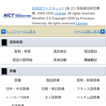
日本語ワードネット
1.1版 (C) 情報通信研究機
構, 2009-2026
License
. All rights reserved.
WordNet 3.0 Copyright 2006 by Princeton
University. All rights reserved.
License
トップページに戻る
ページ上部に戻る
英和和英
英和・和英
英語例文
英語類語
英語の質問箱
英単語帳
機械翻訳
辞書
辞書
類語辞典
英和・和英辞典
日中・中日辞典
日韓・韓日辞典
フランス語辞典
タイ語辞典
ベトナム語辞典
インドネシア語辞典
古語辞典