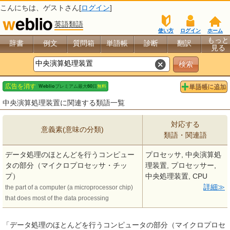
こんにちは、
ゲスト
さん[
ログイン
]
英語類語
使い方
ログイン
ホーム
もっと
辞書
例文
質問箱
単語帳
診断
翻訳
見る
中央演算処理装置に関連する類語一覧
対応する
意義素(意味の分類)
類語・関連語
データ処理のほとんどを行うコンピュー
プロセッサ, 中央演算処
タの部分（マイクロプロセッサ・チッ
理装置, プロセッサー,
プ）
中央処理装置, CPU
詳細
the part of a computer (a microprocessor chip)
that does most of the data processing
「データ処理のほとんどを行うコンピュータの部分（マイクロプロセ