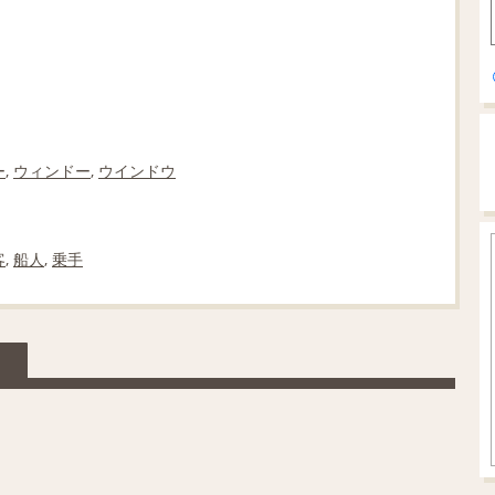
ー
,
ウィンドー
,
ウインドウ
客
,
船人
,
乗手