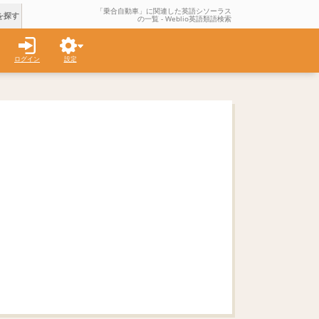
「乗合自動車」に関連した英語シソーラス
を探す
の一覧 - Weblio英語類語検索
ログイン
設定