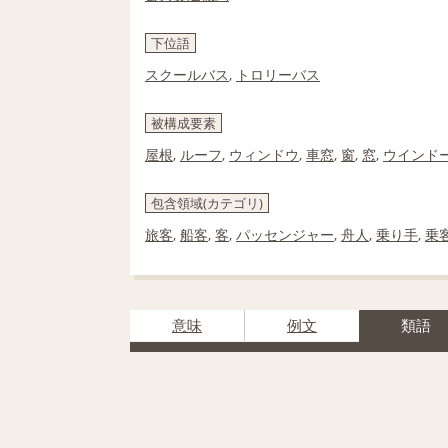
下位語
スクールバス
,
トロリーバス
被構成要素
屋根
,
ルーフ
,
ウィンドウ
,
車窓
,
窗
,
窓
,
ウインド
包含領域(カテゴリ)
旅客
,
船客
,
客
,
パッセンジャー
,
舟人
,
乗り手
,
乗
意味
例文
類語