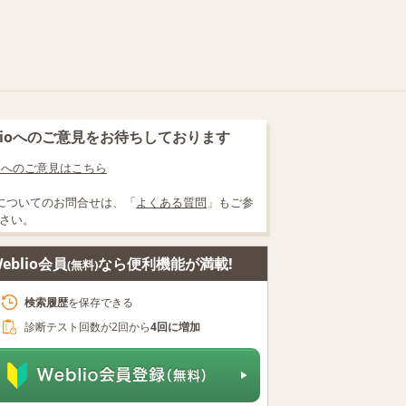
blioへのご意見をお待ちしております
lioへのご意見はこちら
についてのお問合せは、「
よくある質問
」もご参
さい。
eblio会員
なら便利機能が満載!
(無料)
検索履歴
を保存できる
診断テスト回数が2回から
4回に増加