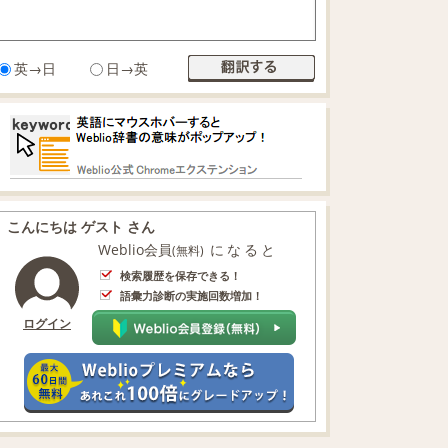
英→日
日→英
こんにちは ゲスト さん
Weblio会員
になると
(無料)
検索履歴を保存できる！
語彙力診断の実施回数増加！
ログイン