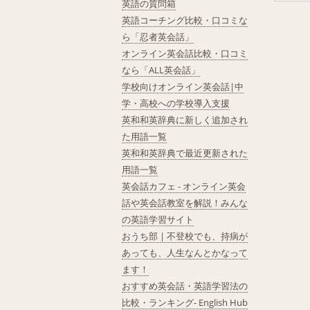
英語の質問箱
英語コーチング比較・口コミな
ら「忍者英会話」
オンライン英会話比較・口コミ
なら「ALL英会話」
学校向けオンライン英会話|中
学・高校への学校導入支援
英和和英辞典に新しく追加され
た用語一覧
英和和英辞典で最近更新された
用語一覧
英会話カフェ - オンライン英会
話や英会話教室を解説！みんな
の英語学習サイト
おうち部 | 不登校でも、持病が
あっても、人生なんとかなって
ます！
おすすめ英会話・英語学習法の
比較・ランキング- English Hub