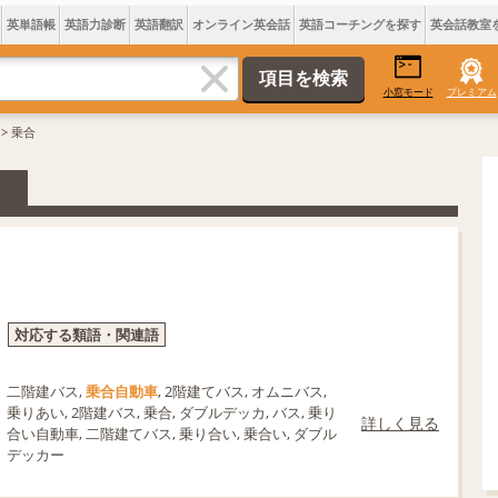
英単語帳
英語力診断
英語翻訳
オンライン英会話
英語コーチングを探す
英会話教室
小窓モード
プレミアム
> 乗合
対応する類語・関連語
二階建バス,
乗合自動車
, 2階建てバス, オムニバス,
乗りあい, 2階建バス, 乗合, ダブルデッカ, バス, 乗り
詳しく見る
合い自動車, 二階建てバス, 乗り合い, 乗合い, ダブル
デッカー