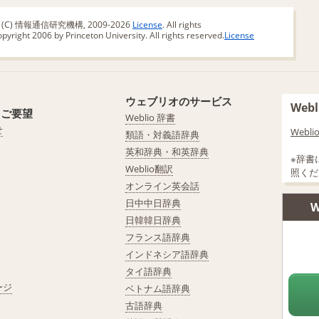
版 (C) 情報通信研究機構, 2009-2026
License
. All rights
yright 2006 by Princeton University. All rights reserved.
License
ウェブリオのサービス
We
・ご要望
Weblio 辞書
せ
Web
類語・対義語辞典
英和辞典・和英辞典
※辞書
Weblio翻訳
照くだ
オンライン英会話
日中中日辞典
W
日韓韓日辞典
フランス語辞典
インドネシア語辞典
タイ語辞典
ージ
ベトナム語辞典
古語辞典