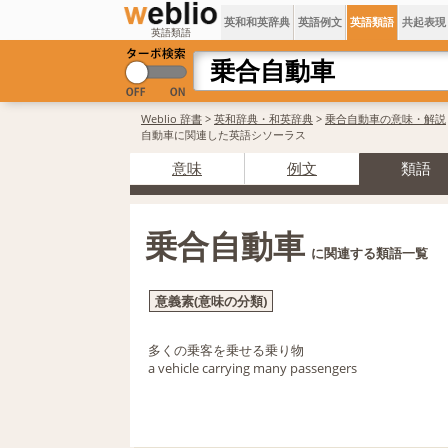
英和和英辞典
英語例文
英語類語
共起表現
英語類語
Weblio 辞書
>
英和辞典・和英辞典
>
乗合自動車の意味・解説
自動車に関連した英語シソーラス
意味
例文
類語
乗合自動車
に関連する類語一覧
意義素(意味の分類)
多くの乗客を乗せる乗り物
a vehicle carrying many passengers