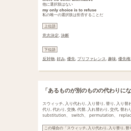
他に選択肢はない
my only choice is to refuse
私の唯一の選択肢は拒否することだ
上位語
意志決定
,
決断
下位語
反対物
,
好み
,
優先
,
プリファレンス
,
趣味
,
優先権
「あるものが別のものの代わりに
スウィッチ, 入り代わり, 入り替り, 替り, 入り替
代り, 代わり, 交換, 代替, 入れ替わり, 交代, 替
substitution、 switch、 permutation、 repla
この場合の「スウィッチ, 入り代わり, 入り替り, 替り