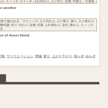
 替わり, スィッチ, スイッチ, 入れ代わり, 入り代り, 交替, 代替え」の意味
or another
使われる「スウィッチ, 入り代わり, 入り替り, 替り, 入り替わり,
謝, 代り, 代わり, 交換, 代替, 入れ替わり, 交代, 替わり, スィッチ,
例文
ion of donor blood
変移
,
ヴァリエーション
,
増減
,
変り
,
上がり下がり
,
揺らぎ
,
ゆらぎ