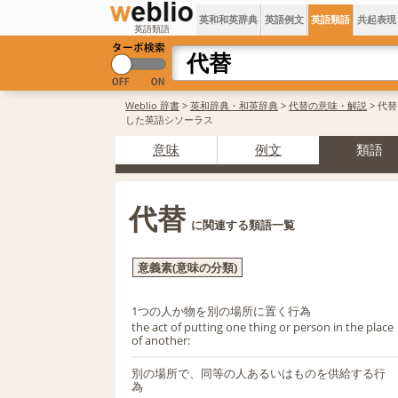
英和和英辞典
英語例文
英語類語
共起表現
英語類語
Weblio 辞書
>
英和辞典・和英辞典
>
代替の意味・解説
> 代
した英語シソーラス
意味
例文
類語
代替
に関連する類語一覧
意義素(意味の分類)
1つの人か物を別の場所に置く行為
the act of putting one thing or person in the place
of another:
別の場所で、同等の人あるいはものを供給する行
為