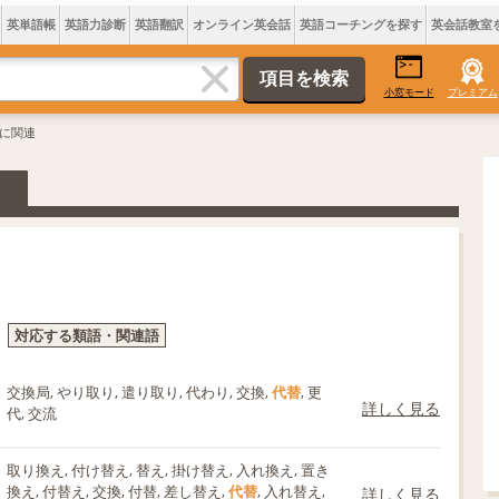
英単語帳
英語力診断
英語翻訳
オンライン英会話
英語コーチングを探す
英会話教室
小窓モード
プレミアム
替に関連
対応する類語・関連語
交換局, やり取り, 遣り取り, 代わり, 交換,
代替
, 更
詳しく見る
代, 交流
取り換え, 付け替え, 替え, 掛け替え, 入れ換え, 置き
換え, 付替え, 交換, 付替, 差し替え,
代替
, 入れ替え,
詳しく見る