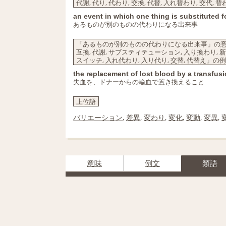
代謝, 代り, 代わり, 交換, 代替, 入れ替わり, 交代,
an event in which one thing is substituted f
あるものが別のものの代わりになる出来事
「あるものが別のものの代わりになる出来事」の意味で
互換, 代謝, サブスティテューション, 入り換わり, 新陳代
スイッチ, 入れ代わり, 入り代り, 交替, 代替え」の
the replacement of lost blood by a transfus
失血を、ドナーからの輸血で置き換えること
上位語
バリエーション
,
差異
,
変わり
,
変化
,
変動
,
変異
,
意味
例文
類語