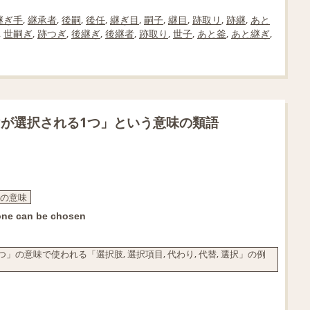
継ぎ手
,
継承者
,
後嗣
,
後任
,
継ぎ目
,
嗣子
,
継目
,
跡取リ
,
跡継
,
あと
,
世嗣ぎ
,
跡つぎ
,
後継ぎ
,
後継者
,
跡取り
,
世子
,
あと釜
,
あと継ぎ
,
が選択される1つ」という意味の類語
」の意味
 one can be chosen
の意味で使われる「選択肢, 選択項目, 代わり, 代替, 選択」の例