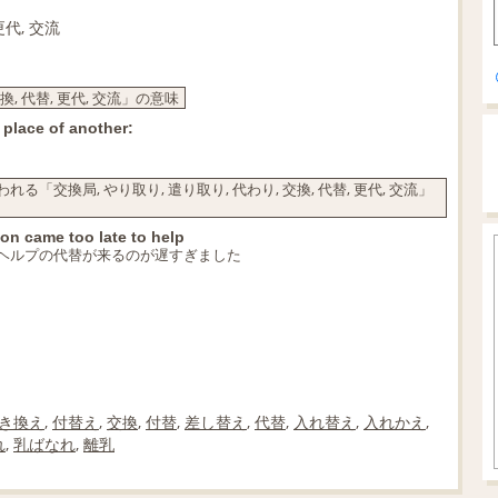
更代, 交流
換, 代替, 更代, 交流」の意味
 place of another:
交換局, やり取り, 遣り取り, 代わり, 交換, 代替, 更代, 交流」
ion came too late to help
ヘルプの代替が来るのが遅すぎました
き換え
,
付替え
,
交換
,
付替
,
差し替え
,
代替
,
入れ替え
,
入れかえ
,
れ
,
乳ばなれ
,
離乳