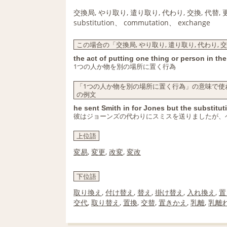
交換局, やり取り, 遣り取り, 代わり, 交換, 代替, 
substitution、 commutation、 exchange
この場合の「交換局, やり取り, 遣り取り, 代わり, 交
the act of putting one thing or person in the
1つの人か物を別の場所に置く行為
「1つの人か物を別の場所に置く行為」の意味で使われる「
の例文
he sent Smith in for Jones but the substitut
彼はジョーンズの代わりにスミスを送りましたが、
上位語
変易
,
変更
,
改変
,
変改
下位語
取り換え
,
付け替え
,
替え
,
掛け替え
,
入れ換え
,
置
交代
,
取り替え
,
置換
,
交替
,
置きかえ
,
乳離
,
乳離