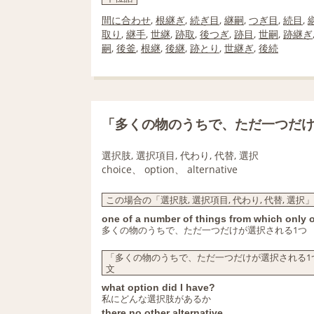
間に合わせ
,
根継ぎ
,
続ぎ目
,
継嗣
,
つぎ目
,
続目
,
取り
,
継手
,
世継
,
跡取
,
後つぎ
,
跡目
,
世嗣
,
跡継ぎ
嗣
,
後釜
,
根継
,
後継
,
跡とり
,
世継ぎ
,
後続
「多くの物のうちで、ただ一つだけ
選択肢, 選択項目, 代わり, 代替, 選択
choice、 option、 alternative
この場合の「選択肢, 選択項目, 代わり, 代替, 選択
one of a number of things from which only
多くの物のうちで、ただ一つだけが選択される1つ
「多くの物のうちで、ただ一つだけが選択される1つ」
文
what option did I have?
私にどんな選択肢があるか
there no other alternative