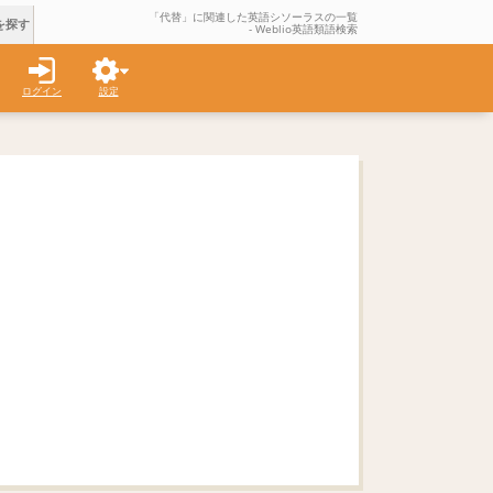
「代替」に関連した英語シソーラスの一覧
を探す
- Weblio英語類語検索
ログイン
設定