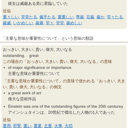
彼女は威厳ある美に君臨していた
近似
重々しい
,
堂堂たる
,
儼乎たる
,
重重しい
,
尊厳
,
荘厳
,
厳か
,
堂々たる
,
厳威
,
いかめしい
,
厳粛
,
堂々
,
堂堂
,
厳めしい
「主要な意味か重要性について」という意味の類語
おっきい, 大きい, 貴い, 偉大, 大いなる
outstanding、 great
この場合の「おっきい, 大きい, 貴い, 偉大, 大いなる」の意味
of major significance or importance
主要な意味か重要性について
「主要な意味か重要性について」の意味で使われる「おっきい, 大き
い, 貴い, 偉大, 大いなる」の例文
a great work of art
偉大な芸術作品
Einstein was one of the outstanding figures of the 20th centurey
アインシュタインは、20世紀で傑出した人物の1人であった
近似
要用
,
肝腎
,
重い
,
重要
,
主要
,
大事
,
大切