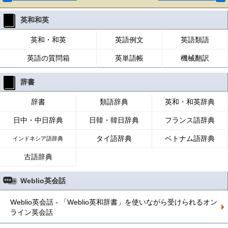
英和和英
英和・和英
英語例文
英語類語
英語の質問箱
英単語帳
機械翻訳
辞書
辞書
類語辞典
英和・和英辞典
日中・中日辞典
日韓・韓日辞典
フランス語辞典
タイ語辞典
ベトナム語辞典
インドネシア語辞典
古語辞典
Weblio英会話
Weblio英会話 - 「Weblio英和辞書」を使いながら受けられるオン
ライン英会話