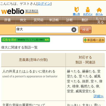
こんにちは、
ゲスト
さん[
ログイン
]
英語類語
使い方
ログイン
ホーム
もっと
辞書
例文
質問箱
単語帳
診断
翻訳
見る
偉大に関連する類語一覧
対応する
意義素(意味の分類)
類語・関連語
人の外見またはふるまいに使われる
赫々たる, 赫赫たる, 堂
堂たる, 堂々たる, 威風
used of a person's appearance or behavior
堂々たる, 抜群, 堂々, 偉
大, 雄偉, 巍然たる, 偉,
堂堂, 威風堂堂たる
詳細
主要な意味か重要性について
おっきい, 大きい, 貴い,