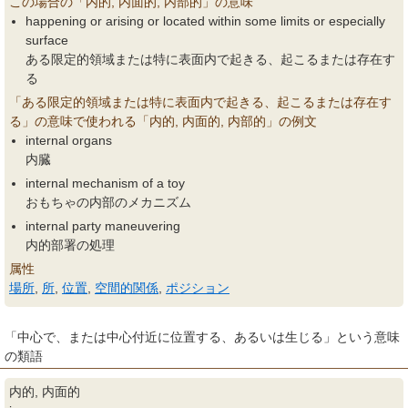
この場合の「内的, 内面的, 内部的」の意味
happening or arising or located within some limits or especially
surface
ある限定的領域または特に表面内で起きる、起こるまたは存在す
る
「ある限定的領域または特に表面内で起きる、起こるまたは存在す
る」の意味で使われる「内的, 内面的, 内部的」の例文
internal organs
内臓
internal mechanism of a toy
おもちゃの内部のメカニズム
internal party maneuvering
内的部署の処理
属性
場所
,
所
,
位置
,
空間的関係
,
ポジション
「中心で、または中心付近に位置する、あるいは生じる」という意味
の類語
内的, 内面的