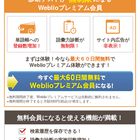
Weblioプレミアム会員
単語帳への
語彙力診断が
サイト内広告が
登録数増加！
無制限！
非表示！
まずは体験！今なら
最大６０日間無料
で
Weblioプレミアム体験ができます！
※無料期間終了後、Weblioプレミアムサービスは自動的に解約されません。
※無料期間が終了すると月額330円(税込)が発生します。
無料会員になると使える機能が満載！
検索履歴を保存できる！
語彙力診断の実施回数増加！