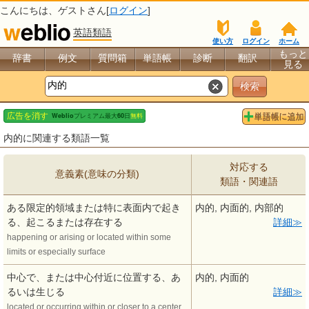
こんにちは、
ゲスト
さん[
ログイン
]
英語類語
使い方
ログイン
ホーム
もっと
辞書
例文
質問箱
単語帳
診断
翻訳
見る
内的に関連する類語一覧
対応する
意義素(意味の分類)
類語・関連語
ある限定的領域または特に表面内で起き
内的, 内面的, 内部的
る、起こるまたは存在する
詳細
happening or arising or located within some
limits or especially surface
中心で、または中心付近に位置する、あ
内的, 内面的
るいは生じる
詳細
located or occurring within or closer to a center