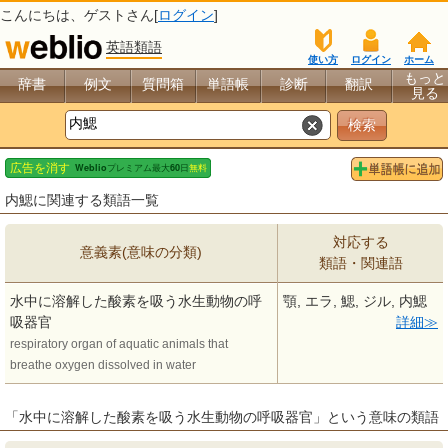
こんにちは、
ゲスト
さん[
ログイン
]
英語類語
使い方
ログイン
ホーム
もっと
辞書
例文
質問箱
単語帳
診断
翻訳
見る
内鰓に関連する類語一覧
対応する
意義素(意味の分類)
類語・関連語
水中に溶解した酸素を吸う水生動物の呼
顎, エラ, 鰓, ジル, 内鰓
吸器官
詳細
respiratory organ of aquatic animals that
breathe oxygen dissolved in water
「水中に溶解した酸素を吸う水生動物の呼吸器官」という意味の類語