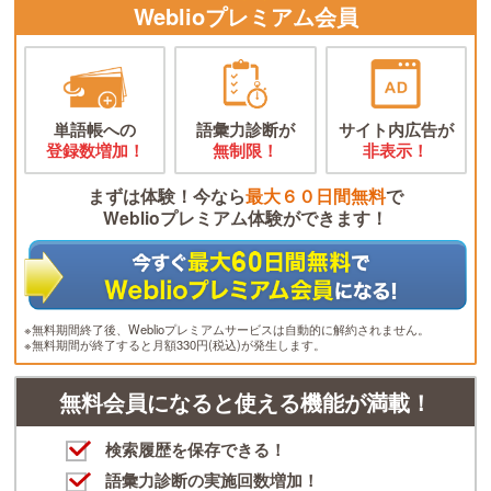
Weblioプレミアム会員
単語帳への
語彙力診断が
サイト内広告が
登録数増加！
無制限！
非表示！
まずは体験！今なら
最大６０日間無料
で
Weblioプレミアム体験ができます！
※無料期間終了後、Weblioプレミアムサービスは自動的に解約されません。
※無料期間が終了すると月額330円(税込)が発生します。
無料会員になると使える機能が満載！
検索履歴を保存できる！
語彙力診断の実施回数増加！