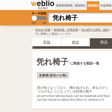
英和和英辞典
英語例文
英語類語
共起表現
英語類語
Weblio 辞書
>
英和辞典・和英辞典
>
凭れ椅子の意味・解説
>
子に関連した英語シソーラス
意味
例文
類語
凭れ椅子
に関連する類語一覧
意義素(意味の分類)
背が低くなっており、脚があげられ、座る人がく
つろげるようになっている肘掛け椅子
an armchair whose back can be lowered and foot
can be raised to allow the sitter to recline in it