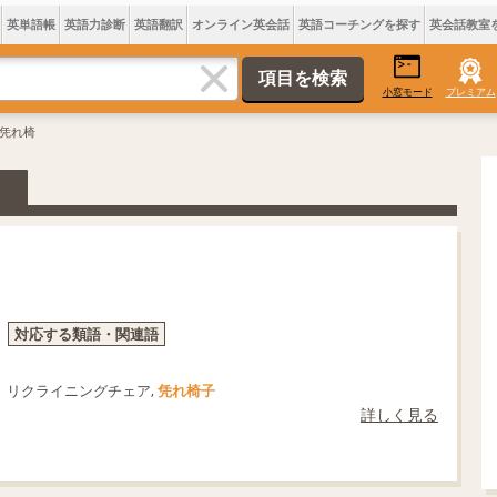
英単語帳
英語力診断
英語翻訳
オンライン英会話
英語コーチングを探す
英会話教室
小窓モード
プレミアム
 凭れ椅
対応する類語・関連語
リクライニングチェア,
凭れ椅子
詳しく見る