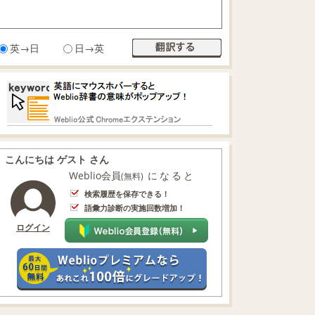
英→日
日→英
こんにちは ゲスト さん
Weblio会員
になると
(無料)
検索履歴を保存できる！
語彙力診断の実施回数増加！
ログイン