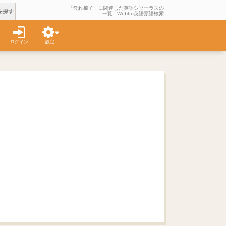
「凭れ椅子」に関連した英語シソーラスの
を探す
一覧 - Weblio英語類語検索
ログイン
設定