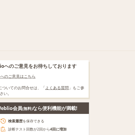
blioへのご意見をお待ちしております
lioへのご意見はこちら
についてのお問合せは、「
よくある質問
」もご参
さい。
eblio会員
なら便利機能が満載!
(無料)
検索履歴
を保存できる
診断テスト回数が2回から
4回に増加