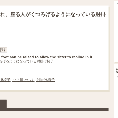
られ、座る人がくつろげるようになっている肘掛
意味
t can be raised to allow the sitter to recline in it
ろげるようになっている肘掛け椅子
掛椅子
,
ひじ掛けいす
,
肘掛け椅子