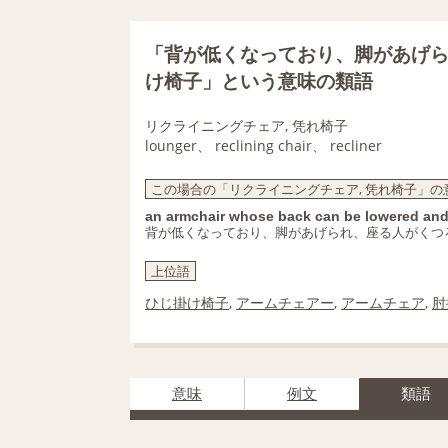
「背が低くなっており、脚があげ
け椅子」という意味の類語
リクライニングチェア, 凭れ椅子
lounger、 reclining chair、 recliner
この場合の「リクライニングチェア, 凭れ椅子」の
an armchair whose back can be lowered and foo
背が低くなっており、脚があげられ、座る人がくつ
上位語
ひじ掛け椅子
,
アームチェアー
,
アームチェア
,
肘
意味
例文
類語