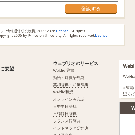
版 (C) 情報通信研究機構, 2009-2026
License
. All rights
yright 2006 by Princeton University. All rights reserved.
License
ウェブリオのサービス
We
・ご要望
Weblio 辞書
せ
Web
類語・対義語辞典
英和辞典・和英辞典
※辞書
Weblio翻訳
照くだ
オンライン英会話
日中中日辞典
W
日韓韓日辞典
フランス語辞典
インドネシア語辞典