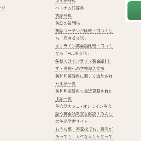
タイ語辞典
ージ
ベトナム語辞典
古語辞典
英語の質問箱
英語コーチング比較・口コミな
ら「忍者英会話」
オンライン英会話比較・口コミ
なら「ALL英会話」
学校向けオンライン英会話|中
学・高校への学校導入支援
英和和英辞典に新しく追加され
た用語一覧
英和和英辞典で最近更新された
用語一覧
英会話カフェ - オンライン英会
話や英会話教室を解説！みんな
の英語学習サイト
おうち部 | 不登校でも、持病が
あっても、人生なんとかなって