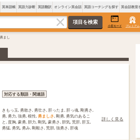
英単語帳
英語力診断
英語翻訳
オンライン英会話
英語コーチングを探す
英会話教室
小窓モード
プレミアム
 勇まし
対応する類語・関連語
きもっ玉, 勇敢さ, 勇壮さ, 肝ったま, 肝っ魂, 剛勇さ,
勇, 勇力, 強勇, 根性,
勇ましさ
, 剛勇, 勇気のあるこ
詳しく見る
と, 度胸, 豪勇, 胆力, 剛気, 豪勇さ, 胆気, 荒肝, 肝玉,
勇猛, 勇気, 勇み, 剛毅さ, 荒胆, 強勇さ, 肝魂