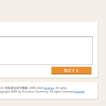
版 (C) 情報通信研究機構, 2009-2026
License
. All rights
yright 2006 by Princeton University. All rights reserved.
License