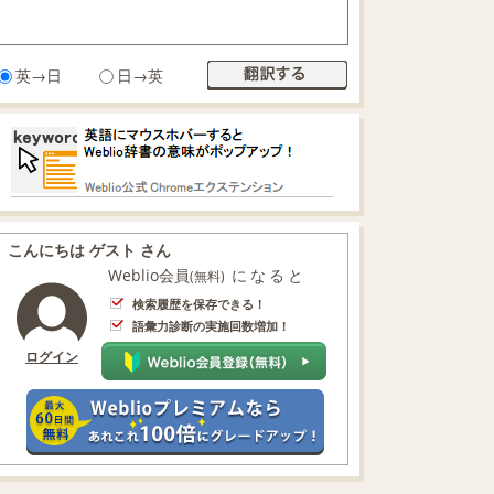
英→日
日→英
こんにちは ゲスト さん
Weblio会員
になると
(無料)
検索履歴を保存できる！
語彙力診断の実施回数増加！
ログイン