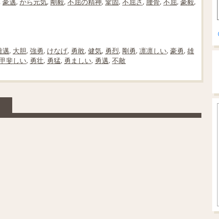
,
豪邁
,
から元気
,
剛毅
,
不屈の精神
,
鞏固
,
不屈さ
,
腰骨
,
不屈
,
豪毅
,
雄邁
,
大胆
,
強勇
,
けなげ
,
勇敢
,
健気
,
勇烈
,
剛勇
,
凛凛しい
,
豪勇
,
雄
甲斐しい
,
勇壮
,
勇猛
,
勇ましい
,
勇邁
,
不敵