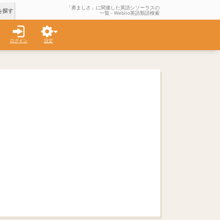
「勇ましさ」に関連した英語シソーラスの
を探す
一覧 - Weblio英語類語検索
ログイン
設定