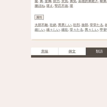
腹
,
勇
,
度胸
,
胆力
,
意気
,
勇気
,
英雄的勇敢さ
,
剛勇
腰ぼね
,
堪え
,
堅忍不抜
,
堪
属性
大胆不敵
,
壮絶
,
男男しい
,
壮烈
,
放胆
,
堂堂たる
,
雄しい
,
雄々しい
,
雄壮
,
堂々たる
,
男々しい
,
甲斐
意味
例文
類語