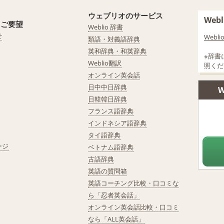
ウェブリオのサービス
We
・ご要望
Weblio 辞書
せ
Web
類語・対義語辞典
英和辞典・和英辞典
※辞書
Weblio翻訳
照くだ
オンライン英会話
日中中日辞典
W
日韓韓日辞典
フランス語辞典
インドネシア語辞典
タイ語辞典
ージ
ベトナム語辞典
古語辞典
英語の質問箱
英語コーチング比較・口コミな
ら「忍者英会話」
オンライン英会話比較・口コミ
なら「ALL英会話」