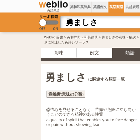
英和和英辞典
英語例文
英語類語
共起表現
英語類語
Weblio 辞書
>
英和辞典・和英辞典
>
勇ましさの意味・解説
>
さに関連した英語シソーラス
意味
例文
類語
勇ましさ
に関連する類語一覧
意義素(意味の分類)
恐怖心を見せることなく、苦痛や危険に立ち向か
うことのできる精神のある性質
a quality of spirit that enables you to face danger
or pain without showing fear