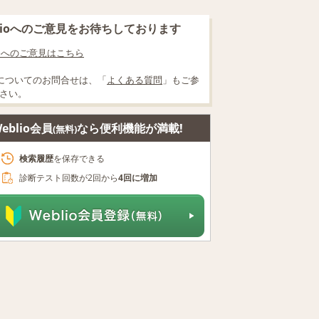
blioへのご意見をお待ちしております
lioへのご意見はこちら
についてのお問合せは、「
よくある質問
」もご参
さい。
eblio会員
なら便利機能が満載!
(無料)
検索履歴
を保存できる
診断テスト回数が2回から
4回に増加