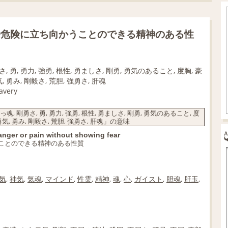
や危険に立ち向かうことのできる精神のある性
, 勇, 勇力, 強勇, 根性, 勇ましさ, 剛勇, 勇気のあること, 度胸, 豪
気, 勇み, 剛毅さ, 荒胆, 強勇さ, 肝魂
avery
, 剛勇さ, 勇, 勇力, 強勇, 根性, 勇ましさ, 剛勇, 勇気のあること, 度
, 勇気, 勇み, 剛毅さ, 荒胆, 強勇さ, 肝魂」の意味
 danger or pain without showing fear
ことのできる精神のある性質
気
,
神気
,
気魂
,
マインド
,
性霊
,
精神
,
魂
,
心
,
ガイスト
,
胆魂
,
肝玉
,