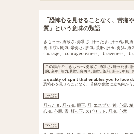
「恐怖心を見せることなく、苦痛
質」という意味の類語
きもっ玉, 勇敢さ, 勇壮さ, 肝ったま, 肝っ魂, 剛勇さ
勇, 胆力, 剛気, 豪勇さ, 胆気, 荒肝, 肝玉, 勇猛, 勇
courage、 courageousness、 braveness、 br
この場合の「きもっ玉, 勇敢さ, 勇壮さ, 肝ったま, 肝っ魂
胸, 豪勇, 胆力, 剛気, 豪勇さ, 胆気, 荒肝, 肝玉, 勇猛
a quality of spirit that enables you to face
恐怖心を見せることなく、苦痛や危険に立ち向かう
上位語
肝ったま
,
肝っ魂
,
胆玉
,
肝
,
エスプリ
,
神
,
心霊
,
精
心魂
,
心胆
,
霊
,
肝っ玉
,
スピリット
,
肝魂
,
心意
下位語