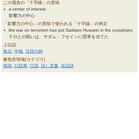
この場合の「十字線」の意味
a center of interest
影響力の中心
「影響力の中心」の意味で使われる「十字線」の例文
the war on terrorism has put Saddam Hussein in the crosshairs
テロとの戦いは、サダム・フセインに照準を当てた
上位語
焦点
,
中核
,
注目の的
被包含領域(カテゴリ)
俗語
,
口語形
,
口語
,
話し言葉
,
会話語