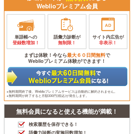
Weblioプレミアム会員
単語帳への
語彙力診断が
サイト内広告が
登録数増加！
無制限！
非表示！
まずは体験！今なら
最大６０日間無料
で
Weblioプレミアム体験ができます！
※無料期間終了後、Weblioプレミアムサービスは自動的に解約されません。
※無料期間が終了すると月額330円(税込)が発生します。
無料会員になると使える機能が満載！
検索履歴を保存できる！
語彙力診断の実施回数増加！