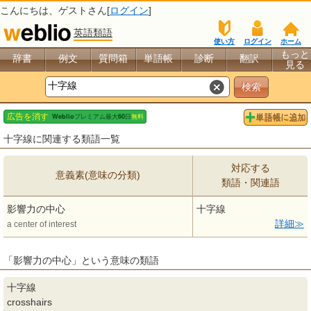
こんにちは、
ゲスト
さん[
ログイン
]
英語類語
使い方
ログイン
ホーム
もっと
辞書
例文
質問箱
単語帳
診断
翻訳
見る
十字線に関連する類語一覧
対応する
意義素(意味の分類)
類語・関連語
影響力の中心
十字線
詳細
a center of interest
「影響力の中心」という意味の類語
十字線
crosshairs