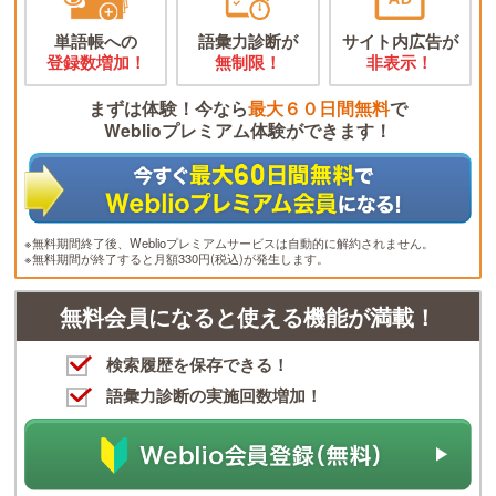
単語帳への
語彙力診断が
サイト内広告が
登録数増加！
無制限！
非表示！
まずは体験！今なら
最大６０日間無料
で
Weblioプレミアム体験ができます！
※無料期間終了後、Weblioプレミアムサービスは自動的に解約されません。
※無料期間が終了すると月額330円(税込)が発生します。
無料会員になると使える機能が満載！
検索履歴を保存できる！
語彙力診断の実施回数増加！