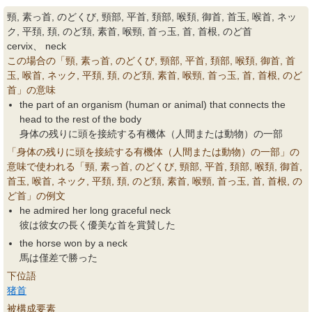
頸, 素っ首, のどくび, 頸部, 平首, 頚部, 喉頚, 御首, 首玉, 喉首, ネッ
ク, 平頚, 頚, のど頚, 素首, 喉頸, 首っ玉, 首, 首根, のど首
cervix、 neck
この場合の「頸, 素っ首, のどくび, 頸部, 平首, 頚部, 喉頚, 御首, 首
玉, 喉首, ネック, 平頚, 頚, のど頚, 素首, 喉頸, 首っ玉, 首, 首根, のど
首」の意味
the part of an organism (human or animal) that connects the
head to the rest of the body
身体の残りに頭を接続する有機体（人間または動物）の一部
「身体の残りに頭を接続する有機体（人間または動物）の一部」の
意味で使われる「頸, 素っ首, のどくび, 頸部, 平首, 頚部, 喉頚, 御首,
首玉, 喉首, ネック, 平頚, 頚, のど頚, 素首, 喉頸, 首っ玉, 首, 首根, の
ど首」の例文
he admired her long graceful neck
彼は彼女の長く優美な首を賞賛した
the horse won by a neck
馬は僅差で勝った
下位語
猪首
被構成要素