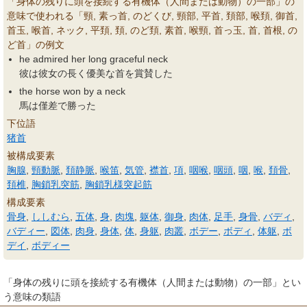
「身体の残りに頭を接続する有機体（人間または動物）の一部」の
意味で使われる「頸, 素っ首, のどくび, 頸部, 平首, 頚部, 喉頚, 御首,
首玉, 喉首, ネック, 平頚, 頚, のど頚, 素首, 喉頸, 首っ玉, 首, 首根, の
ど首」の例文
he admired her long graceful neck
彼は彼女の長く優美な首を賞賛した
the horse won by a neck
馬は僅差で勝った
下位語
猪首
被構成要素
胸腺
,
頸動脈
,
頚静脈
,
喉笛
,
気管
,
襟首
,
項
,
咽喉
,
咽頭
,
咽
,
喉
,
頚骨
,
頚椎
,
胸鎖乳突筋
,
胸鎖乳様突起筋
構成要素
骨身
,
ししむら
,
五体
,
身
,
肉塊
,
躯体
,
御身
,
肉体
,
足手
,
身骨
,
バディ
,
バディー
,
図体
,
肉身
,
身体
,
体
,
身躯
,
肉叢
,
ボデー
,
ボディ
,
体躯
,
ボ
デイ
,
ボディー
「身体の残りに頭を接続する有機体（人間または動物）の一部」とい
う意味の類語