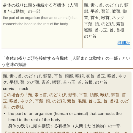
身体の残りに頭を接続する有機体（人間
頸, 素っ首, のどくび, 頸
または動物）の一部
部, 平首, 頚部, 喉頚, 御
首, 首玉, 喉首, ネック,
the part of an organism (human or animal) that
平頚, 頚, のど頚, 素首,
connects the head to the rest of the body
喉頸, 首っ玉, 首, 首根,
のど首
詳細
「身体の残りに頭を接続する有機体（人間または動物）の一部」とい
う意味の類語
頸, 素っ首, のどくび, 頸部, 平首, 頚部, 喉頚, 御首, 首玉, 喉首, ネッ
ク, 平頚, 頚, のど頚, 素首, 喉頸, 首っ玉, 首, 首根, のど首
cervix、 neck
この場合の「頸, 素っ首, のどくび, 頸部, 平首, 頚部, 喉頚, 御首, 首
玉, 喉首, ネック, 平頚, 頚, のど頚, 素首, 喉頸, 首っ玉, 首, 首根, のど
首」の意味
the part of an organism (human or animal) that connects the
head to the rest of the body
身体の残りに頭を接続する有機体（人間または動物）の一部