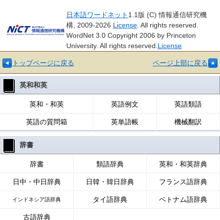
日本語ワードネット
1.1版 (C) 情報通信研究機
構, 2009-2026
License
. All rights reserved.
WordNet 3.0 Copyright 2006 by Princeton
University. All rights reserved.
License
トップページに戻る
ページ上部に戻る
英和和英
英和・和英
英語例文
英語類語
英語の質問箱
英単語帳
機械翻訳
辞書
辞書
類語辞典
英和・和英辞典
日中・中日辞典
日韓・韓日辞典
フランス語辞典
タイ語辞典
ベトナム語辞典
インドネシア語辞典
古語辞典