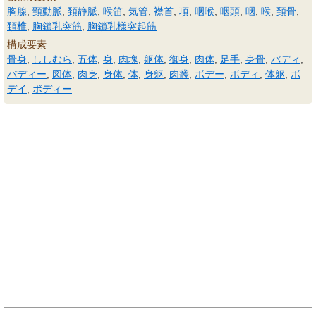
胸腺
,
頸動脈
,
頚静脈
,
喉笛
,
気管
,
襟首
,
項
,
咽喉
,
咽頭
,
咽
,
喉
,
頚骨
,
頚椎
,
胸鎖乳突筋
,
胸鎖乳様突起筋
構成要素
骨身
,
ししむら
,
五体
,
身
,
肉塊
,
躯体
,
御身
,
肉体
,
足手
,
身骨
,
バディ
,
バディー
,
図体
,
肉身
,
身体
,
体
,
身躯
,
肉叢
,
ボデー
,
ボディ
,
体躯
,
ボ
デイ
,
ボディー