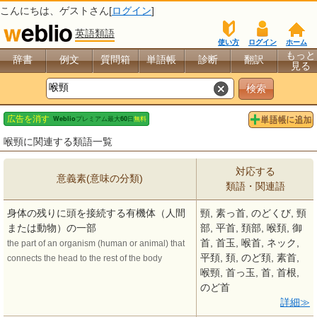
こんにちは、
ゲスト
さん[
ログイン
]
英語類語
使い方
ログイン
ホーム
もっと
辞書
例文
質問箱
単語帳
診断
翻訳
見る
喉頸に関連する類語一覧
対応する
意義素(意味の分類)
類語・関連語
身体の残りに頭を接続する有機体（人間
頸, 素っ首, のどくび, 頸
または動物）の一部
部, 平首, 頚部, 喉頚, 御
首, 首玉, 喉首, ネック,
the part of an organism (human or animal) that
平頚, 頚, のど頚, 素首,
connects the head to the rest of the body
喉頸, 首っ玉, 首, 首根,
のど首
詳細