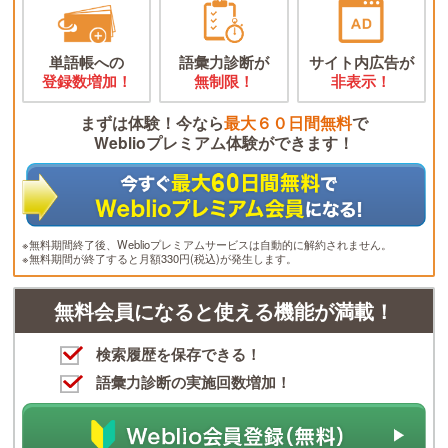
単語帳への
語彙力診断が
サイト内広告が
登録数増加！
無制限！
非表示！
まずは体験！今なら
最大６０日間無料
で
Weblioプレミアム体験ができます！
※無料期間終了後、Weblioプレミアムサービスは自動的に解約されません。
※無料期間が終了すると月額330円(税込)が発生します。
無料会員になると使える機能が満載！
検索履歴を保存できる！
語彙力診断の実施回数増加！