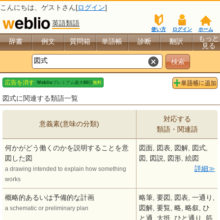
こんにちは、
ゲスト
さん[
ログイン
]
英語類語
使い方
ログイン
ホーム
もっと
辞書
例文
質問箱
単語帳
診断
翻訳
見る
図式に関連する類語一覧
対応する
意義素(意味の分類)
類語・関連語
何かがどう働くのかを説明することを意
図面, 図表, 図解, 図式,
図した図
図, 図説, 図形, 絵図
詳細
a drawing intended to explain how something
works
概略的あるいは予備的な計画
略筆, 要図, 図表, 一通り,
図解, 要覧, 略, 略叙, ひ
a schematic or preliminary plan
と通, 大抵, ひと通り, 筋