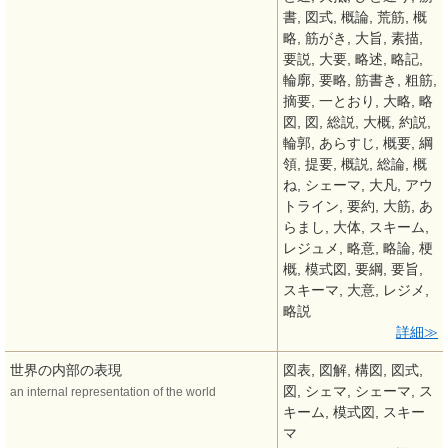
書, 図式, 概論, 荒筋, 概
略, 筋がき, 大旨, 素描,
要説, 大要, 略述, 略記,
輪廓, 要略, 筋書き, 粗筋,
摘要, 一とおり, 大略, 略
図, 図, 総説, 大概, 約説,
輪郭, あらすじ, 概要, 綱
領, 提要, 概説, 総論, 概
ね, シェーマ, 大凡, アウ
トライン, 要約, 大筋, あ
らまし, 大体, スキーム,
レジュメ, 略意, 略論, 梗
概, 模式図, 要綱, 要旨,
スキーマ, 大意, レジメ,
略説
詳細
世界の内部の表現
図表, 図解, 構図, 図式,
図, シェマ, シェーマ, ス
an internal representation of the world
キーム, 模式図, スキー
マ