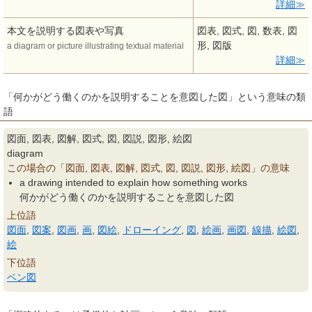
詳細
本文を説明する図表や写真
図表, 図式, 図, 数表, 図
形, 図版
a diagram or picture illustrating textual material
詳細
「何かがどう働くのかを説明することを意図した図」という意味の類
語
図面, 図表, 図解, 図式, 図, 図説, 図形, 絵図
diagram
この場合の「図面, 図表, 図解, 図式, 図, 図説, 図形, 絵図」の意味
a drawing intended to explain how something works
何かがどう働くのかを説明することを意図した図
上位語
図面
,
図案
,
図画
,
画
,
図絵
,
ドローイング
,
図
,
絵画
,
画図
,
線描
,
絵図
,
絵
下位語
ベン図