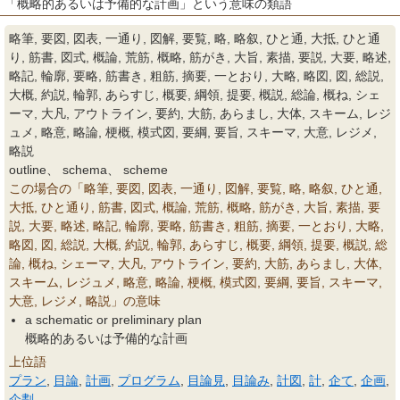
「概略的あるいは予備的な計画」という意味の類語
略筆, 要図, 図表, 一通り, 図解, 要覧, 略, 略叙, ひと通, 大抵, ひと通
り, 筋書, 図式, 概論, 荒筋, 概略, 筋がき, 大旨, 素描, 要説, 大要, 略述,
略記, 輪廓, 要略, 筋書き, 粗筋, 摘要, 一とおり, 大略, 略図, 図, 総説,
大概, 約説, 輪郭, あらすじ, 概要, 綱領, 提要, 概説, 総論, 概ね, シェ
ーマ, 大凡, アウトライン, 要約, 大筋, あらまし, 大体, スキーム, レジ
ュメ, 略意, 略論, 梗概, 模式図, 要綱, 要旨, スキーマ, 大意, レジメ,
略説
outline、 schema、 scheme
この場合の「略筆, 要図, 図表, 一通り, 図解, 要覧, 略, 略叙, ひと通,
大抵, ひと通り, 筋書, 図式, 概論, 荒筋, 概略, 筋がき, 大旨, 素描, 要
説, 大要, 略述, 略記, 輪廓, 要略, 筋書き, 粗筋, 摘要, 一とおり, 大略,
略図, 図, 総説, 大概, 約説, 輪郭, あらすじ, 概要, 綱領, 提要, 概説, 総
論, 概ね, シェーマ, 大凡, アウトライン, 要約, 大筋, あらまし, 大体,
スキーム, レジュメ, 略意, 略論, 梗概, 模式図, 要綱, 要旨, スキーマ,
大意, レジメ, 略説」の意味
a schematic or preliminary plan
概略的あるいは予備的な計画
上位語
プラン
,
目論
,
計画
,
プログラム
,
目論見
,
目論み
,
計図
,
計
,
企て
,
企画
,
企劃