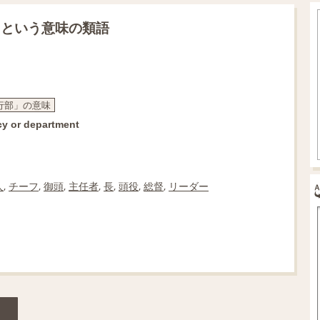
」という意味の類語
執行部」の意味
y or department
人
,
チーフ
,
御頭
,
主任者
,
長
,
頭役
,
総督
,
リーダー