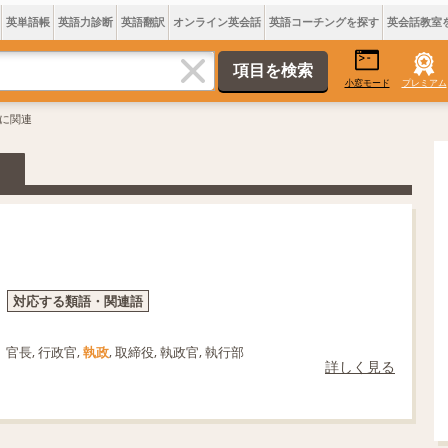
英単語帳
英語力診断
英語翻訳
オンライン英会話
英語コーチングを探す
英会話教室
小窓モード
プレミアム
政に関連
対応する類語・関連語
官長, 行政官,
執政
, 取締役, 執政官, 執行部
詳しく見る