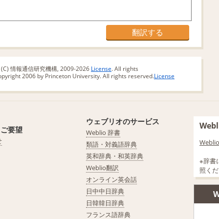
版 (C) 情報通信研究機構, 2009-2026
License
. All rights
yright 2006 by Princeton University. All rights reserved.
License
ウェブリオのサービス
We
・ご要望
Weblio 辞書
せ
Web
類語・対義語辞典
英和辞典・和英辞典
※辞書
Weblio翻訳
照くだ
オンライン英会話
日中中日辞典
W
日韓韓日辞典
フランス語辞典