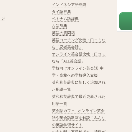
インドネシア語辞典
タイ語辞典
ージ
ベトナム語辞典
古語辞典
英語の質問箱
英語コーチング比較・口コミな
ら「忍者英会話」
オンライン英会話比較・口コミ
なら「ALL英会話」
学校向けオンライン英会話|中
学・高校への学校導入支援
英和和英辞典に新しく追加され
た用語一覧
英和和英辞典で最近更新された
用語一覧
英会話カフェ - オンライン英会
話や英会話教室を解説！みんな
の英語学習サイト
おうち部 | 不登校でも、持病が