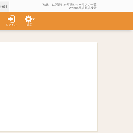
「執政」に関連した英語シソーラスの一覧
を探す
- Weblio英語類語検索
ログイン
設定