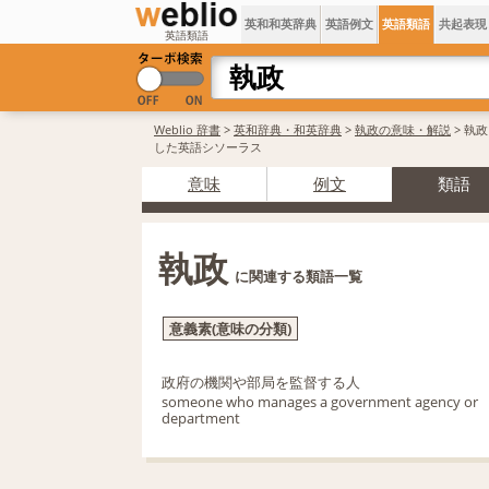
英和和英辞典
英語例文
英語類語
共起表現
英語類語
Weblio 辞書
>
英和辞典・和英辞典
>
執政の意味・解説
> 執
した英語シソーラス
意味
例文
類語
執政
に関連する類語一覧
意義素(意味の分類)
政府の機関や部局を監督する人
someone who manages a government agency or
department