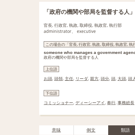
「政府の機関や部局を監督する人
官長, 行政官, 執政, 取締役, 執政官, 執行部
administrator、 executive
この場合の「官長, 行政官, 執政, 取締役, 執政官, 
someone who manages a government agenc
政府の機関や部局を監督する人
上位語
お頭
,
頭領
,
主任
,
リーダ
,
親方
,
頭分
,
頭
,
大頭
,
頭
下位語
コミッショナー
,
ディーシーアイ
,
奉行
,
事務総長
意味
例文
類語