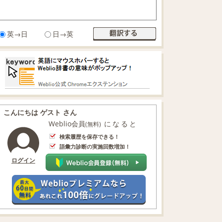
英→日
日→英
こんにちは ゲスト さん
Weblio会員
になると
(無料)
検索履歴を保存できる！
語彙力診断の実施回数増加！
ログイン