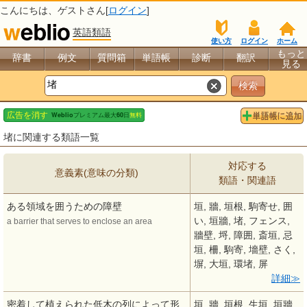
こんにちは、
ゲスト
さん[
ログイン
]
英語類語
使い方
ログイン
ホーム
もっと
辞書
例文
質問箱
単語帳
診断
翻訳
見る
堵に関連する類語一覧
対応する
意義素(意味の分類)
類語・関連語
ある領域を囲うための障壁
垣, 牆, 垣根, 駒寄せ, 囲
い, 垣牆, 堵, フェンス,
a barrier that serves to enclose an area
牆壁, 埒, 障囲, 斎垣, 忌
垣, 柵, 駒寄, 墻壁, さく,
塀, 大垣, 環堵, 屏
詳細
密着して植えられた低木の列によって形
垣, 牆, 垣根, 生垣, 垣牆,