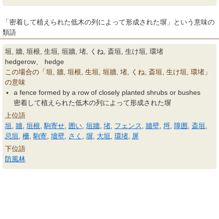
「密着して植えられた低木の列によって形成された塀」という意味の
類語
垣, 牆, 垣根, 生垣, 垣牆, 堵, くね, 斎垣, 生け垣, 環堵
hedgerow、 hedge
この場合の「垣, 牆, 垣根, 生垣, 垣牆, 堵, くね, 斎垣, 生け垣, 環堵」
の意味
a fence formed by a row of closely planted shrubs or bushes
密着して植えられた低木の列によって形成された塀
上位語
垣
,
牆
,
垣根
,
駒寄せ
,
囲い
,
垣牆
,
堵
,
フェンス
,
牆壁
,
埒
,
障囲
,
斎垣
,
忌垣
,
柵
,
駒寄
,
墻壁
,
さく
,
塀
,
大垣
,
環堵
,
屏
下位語
防風林