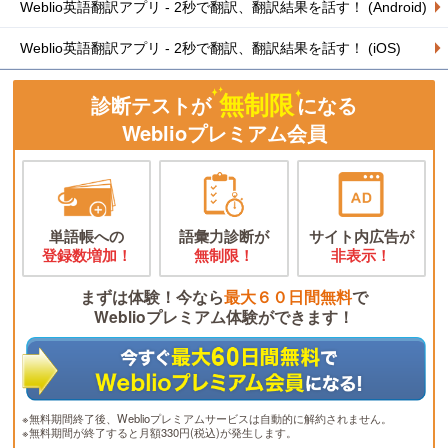
Weblio英語翻訳アプリ - 2秒で翻訳、翻訳結果を話す！ (Android)
Weblio英語翻訳アプリ - 2秒で翻訳、翻訳結果を話す！ (iOS)
無制限
診断テストが
になる
Weblioプレミアム会員
単語帳への
語彙力診断が
サイト内広告が
登録数増加！
無制限！
非表示！
まずは体験！今なら
最大６０日間無料
で
Weblioプレミアム体験ができます！
※無料期間終了後、Weblioプレミアムサービスは自動的に解約されません。
※無料期間が終了すると月額330円(税込)が発生します。