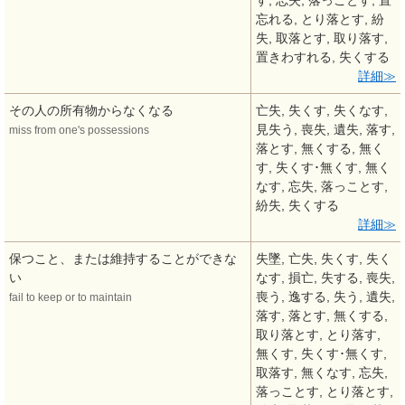
す, 忘失, 落っことす, 置
忘れる, とり落とす, 紛
失, 取落とす, 取り落す,
置きわすれる, 失くする
詳細
その人の所有物からなくなる
亡失, 失くす, 失くなす,
見失う, 喪失, 遺失, 落す,
miss from one's possessions
落とす, 無くする, 無く
す, 失くす･無くす, 無く
なす, 忘失, 落っことす,
紛失, 失くする
詳細
保つこと、または維持することができな
失墜, 亡失, 失くす, 失く
い
なす, 損亡, 失する, 喪失,
喪う, 逸する, 失う, 遺失,
fail to keep or to maintain
落す, 落とす, 無くする,
取り落とす, とり落す,
無くす, 失くす･無くす,
取落す, 無くなす, 忘失,
落っことす, とり落とす,