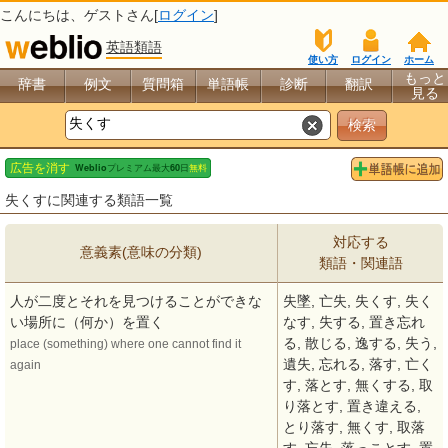
こんにちは、
ゲスト
さん[
ログイン
]
英語類語
使い方
ログイン
ホーム
もっと
辞書
例文
質問箱
単語帳
診断
翻訳
見る
失くすに関連する類語一覧
対応する
意義素(意味の分類)
類語・関連語
人が二度とそれを見つけることができな
失墜, 亡失, 失くす, 失く
い場所に（何か）を置く
なす, 失する, 置き忘れ
る, 散じる, 逸する, 失う,
place (something) where one cannot find it
遺失, 忘れる, 落す, 亡く
again
す, 落とす, 無くする, 取
り落とす, 置き違える,
とり落す, 無くす, 取落