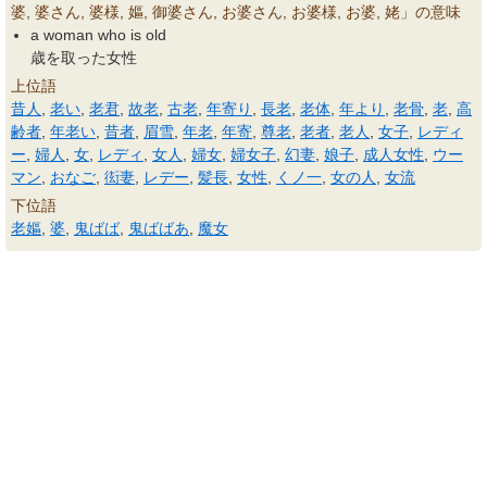
婆, 婆さん, 婆様, 嫗, 御婆さん, お婆さん, お婆様, お婆, 姥」の意味
a woman who is old
歳を取った女性
上位語
昔人
,
老い
,
老君
,
故老
,
古老
,
年寄り
,
長老
,
老体
,
年より
,
老骨
,
老
,
高
齢者
,
年老い
,
昔者
,
眉雪
,
年老
,
年寄
,
尊老
,
老者
,
老人
,
女子
,
レディ
ー
,
婦人
,
女
,
レディ
,
女人
,
婦女
,
婦女子
,
幻妻
,
娘子
,
成人女性
,
ウー
マン
,
おなご
,
衒妻
,
レデー
,
髪長
,
女性
,
くノ一
,
女の人
,
女流
下位語
老嫗
,
婆
,
鬼ばば
,
鬼ばばあ
,
魔女