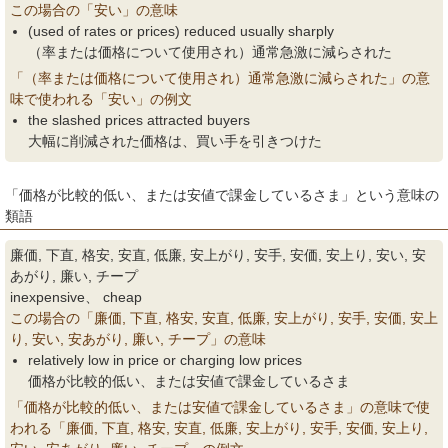
この場合の「安い」の意味
(used of rates or prices) reduced usually sharply
（率または価格について使用され）通常急激に減らされた
「（率または価格について使用され）通常急激に減らされた」の意
味で使われる「安い」の例文
the slashed prices attracted buyers
大幅に削減された価格は、買い手を引きつけた
「価格が比較的低い、または安値で課金しているさま」という意味の
類語
廉価, 下直, 格安, 安直, 低廉, 安上がり, 安手, 安価, 安上り, 安い, 安
あがり, 廉い, チープ
inexpensive、 cheap
この場合の「廉価, 下直, 格安, 安直, 低廉, 安上がり, 安手, 安価, 安上
り, 安い, 安あがり, 廉い, チープ」の意味
relatively low in price or charging low prices
価格が比較的低い、または安値で課金しているさま
「価格が比較的低い、または安値で課金しているさま」の意味で使
われる「廉価, 下直, 格安, 安直, 低廉, 安上がり, 安手, 安価, 安上り,