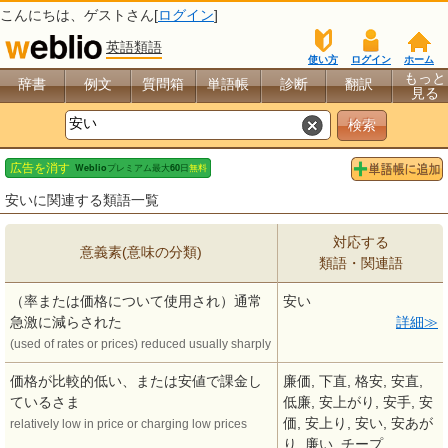
こんにちは、
ゲスト
さん[
ログイン
]
英語類語
使い方
ログイン
ホーム
もっと
辞書
例文
質問箱
単語帳
診断
翻訳
見る
安いに関連する類語一覧
対応する
意義素(意味の分類)
類語・関連語
（率または価格について使用され）通常
安い
急激に減らされた
詳細
(used of rates or prices) reduced usually sharply
価格が比較的低い、または安値で課金し
廉価, 下直, 格安, 安直,
ているさま
低廉, 安上がり, 安手, 安
価, 安上り, 安い, 安あが
relatively low in price or charging low prices
り, 廉い, チープ