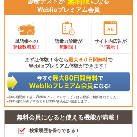
無制限
診断テストが
になる
Weblioプレミアム会員
単語帳への
語彙力診断が
サイト内広告が
登録数増加！
無制限！
非表示！
まずは体験！今なら
最大６０日間無料
で
Weblioプレミアム体験ができます！
※無料期間終了後、Weblioプレミアムサービスは自動的に解約されません。
※無料期間が終了すると月額330円(税込)が発生します。
無料会員になると使える機能が満載！
検索履歴を保存できる！