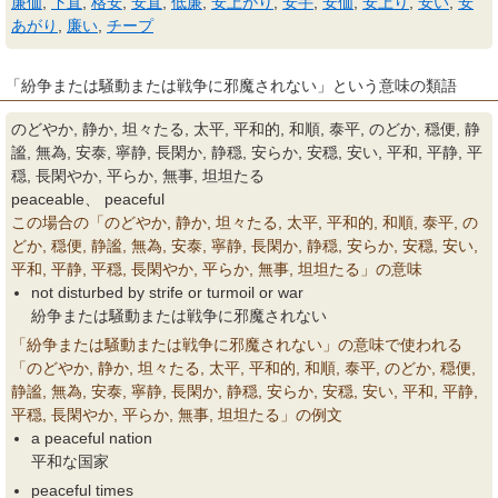
廉価
,
下直
,
格安
,
安直
,
低廉
,
安上がり
,
安手
,
安価
,
安上り
,
安い
,
安
あがり
,
廉い
,
チープ
「紛争または騒動または戦争に邪魔されない」という意味の類語
のどやか, 静か, 坦々たる, 太平, 平和的, 和順, 泰平, のどか, 穏便, 静
謐, 無為, 安泰, 寧静, 長閑か, 静穏, 安らか, 安穏, 安い, 平和, 平静, 平
穏, 長閑やか, 平らか, 無事, 坦坦たる
peaceable、 peaceful
この場合の「のどやか, 静か, 坦々たる, 太平, 平和的, 和順, 泰平, の
どか, 穏便, 静謐, 無為, 安泰, 寧静, 長閑か, 静穏, 安らか, 安穏, 安い,
平和, 平静, 平穏, 長閑やか, 平らか, 無事, 坦坦たる」の意味
not disturbed by strife or turmoil or war
紛争または騒動または戦争に邪魔されない
「紛争または騒動または戦争に邪魔されない」の意味で使われる
「のどやか, 静か, 坦々たる, 太平, 平和的, 和順, 泰平, のどか, 穏便,
静謐, 無為, 安泰, 寧静, 長閑か, 静穏, 安らか, 安穏, 安い, 平和, 平静,
平穏, 長閑やか, 平らか, 無事, 坦坦たる」の例文
a peaceful nation
平和な国家
peaceful times