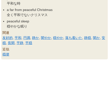
平和な時
a far from peaceful Christmas
全く平和でないクリスマス
peaceful sleep
穏やかな眠り
関連
友好的
,
平和
,
円満
,
静か
,
閑やか
,
穏やか
,
落ち着いた
,
静穏
,
閑か
,
安
穏
,
長閑
,
平静
,
平穏
近似
穏便