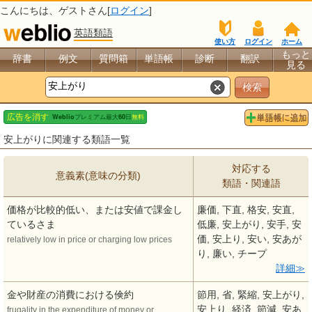
こんにちは、
ゲスト
さん[
ログイン
]
英語類語
使い方
ログイン
ホーム
もっと
辞書
例文
質問箱
単語帳
診断
翻訳
見る
安上がりに関連する類語一覧
対応する
意義素(意味の分類)
類語・関連語
価格が比較的低い、または安値で課金し
廉価, 下直, 格安, 安直,
ているさま
低廉, 安上がり, 安手, 安
価, 安上り, 安い, 安あが
relatively low in price or charging low prices
り, 廉い, チープ
詳細
金や財産の消費における倹約
節用, 省, 緊縮, 安上がり,
安上り, 経済, 節減, 安あ
frugality in the expenditure of money or