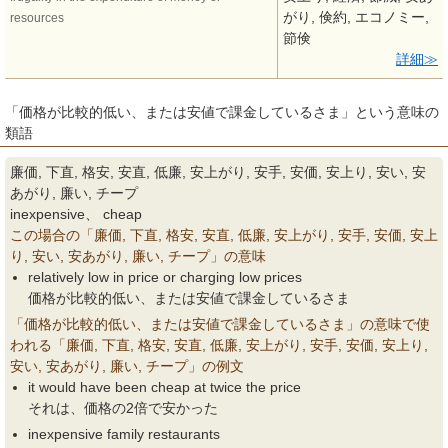
がり, 倹約, エコノミー,
resources
節倹
詳細
「価格が比較的低い、または安値で課金しているさま」という意味の
類語
廉価, 下直, 格安, 安直, 低廉, 安上がり, 安手, 安価, 安上り, 安い, 安
あがり, 廉い, チープ
inexpensive、 cheap
この場合の「廉価, 下直, 格安, 安直, 低廉, 安上がり, 安手, 安価, 安上
り, 安い, 安あがり, 廉い, チープ」の意味
relatively low in price or charging low prices
価格が比較的低い、または安値で課金しているさま
「価格が比較的低い、または安値で課金しているさま」の意味で使
われる「廉価, 下直, 格安, 安直, 低廉, 安上がり, 安手, 安価, 安上り,
安い, 安あがり, 廉い, チープ」の例文
it would have been cheap at twice the price
それは、価格の2倍で安かった
inexpensive family restaurants