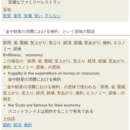
安価なファミリーレストラン
近似
割安
,
派手
,
安価
,
安い
,
下らない
「金や財産の消費における倹約」という意味の類語
節用, 省, 緊縮, 安上がり, 安上り, 経済, 節減, 安あがり, 倹約, エコノ
ミー, 節倹
thriftiness、 economy
この場合の「節用, 省, 緊縮, 安上がり, 安上り, 経済, 節減, 安あがり,
倹約, エコノミー, 節倹」の意味
frugality in the expenditure of money or resources
金や財産の消費における倹約
「金や財産の消費における倹約」の意味で使われる「節用, 省, 緊縮,
安上がり, 安上り, 経済, 節減, 安あがり, 倹約, エコノミー, 節倹」の
例文
the Scots are famous for their economy
スコットランド人は節約することで有名である
上位語
節約
,
経済
,
倹約