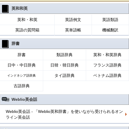
英和和英
英和・和英
英語例文
英語類語
英語の質問箱
英単語帳
機械翻訳
辞書
辞書
類語辞典
英和・和英辞典
日中・中日辞典
日韓・韓日辞典
フランス語辞典
タイ語辞典
ベトナム語辞典
インドネシア語辞典
古語辞典
Weblio英会話
Weblio英会話 - 「Weblio英和辞書」を使いながら受けられるオン
ライン英会話