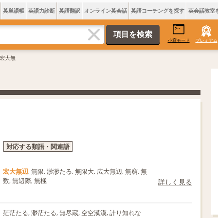
英単語帳
英語力診断
英語翻訳
オンライン英会話
英語コーチングを探す
英会話教室
小窓モード
プレミアム
 宏大無
対応する類語・関連語
宏大無辺
, 無限, 渺渺たる, 無限大, 広大無辺, 無窮, 無
数, 無辺際, 無極
詳しく見る
茫茫たる, 渺茫たる, 無尽蔵, 空空漠漠, 計り知れな