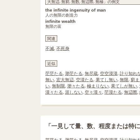
大無辺, 無窮, 無数, 無辺際, 無極」の例文
the infinite ingenuity of man
人の無限の創造力
infinite wealth
無限の富
関連
不滅
,
不死身
近似
茫茫たる
,
渺茫たる
,
無尽蔵
,
空空漠漠
,
計り知れ
無い
,
宏大無辺
,
空漠たる
,
果てし無い
,
無限
,
窮ま
い
,
無制限
,
渺々たる
,
極まりない
,
果てしが無い
,
漠々たる
,
涯しない
,
空々漠々
,
茫漠たる
,
無辺際
,
「一見して量、数、程度または特
茫茫たる, 渺茫たる, 無尽蔵, 空空漠漠, 計り知れな