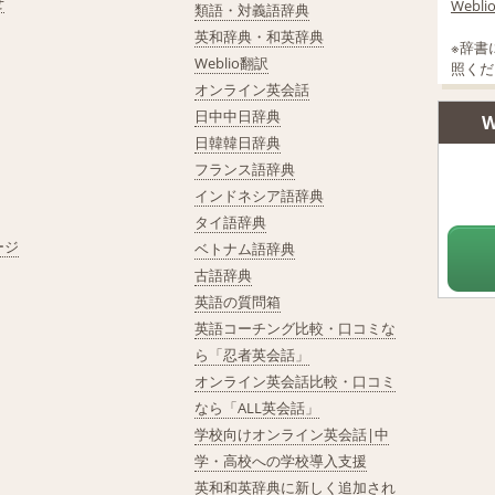
せ
Web
類語・対義語辞典
英和辞典・和英辞典
※辞書
Weblio翻訳
照くだ
オンライン英会話
日中中日辞典
W
日韓韓日辞典
フランス語辞典
インドネシア語辞典
タイ語辞典
ージ
ベトナム語辞典
古語辞典
英語の質問箱
英語コーチング比較・口コミな
ら「忍者英会話」
オンライン英会話比較・口コミ
なら「ALL英会話」
学校向けオンライン英会話|中
学・高校への学校導入支援
英和和英辞典に新しく追加され