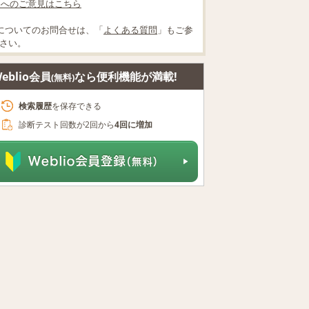
lioへのご意見はこちら
についてのお問合せは、「
よくある質問
」もご参
さい。
eblio会員
なら便利機能が満載!
(無料)
検索履歴
を保存できる
診断テスト回数が2回から
4回に増加