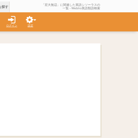
「宏大無辺」に関連した英語シソーラスの
を探す
一覧 - Weblio英語類語検索
ログイン
設定