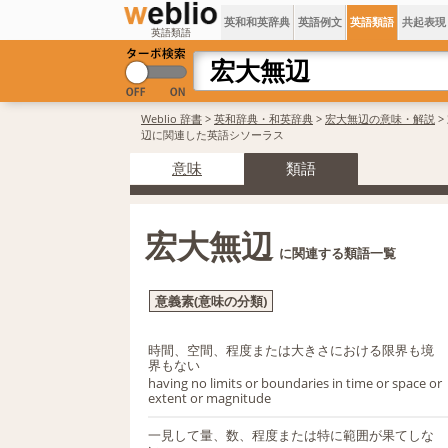
英和和英辞典
英語例文
英語類語
共起表現
英語類語
Weblio 辞書
>
英和辞典・和英辞典
>
宏大無辺の意味・解説
>
辺に関連した英語シソーラス
意味
類語
宏大無辺
に関連する類語一覧
意義素(意味の分類)
時間、空間、程度または大きさにおける限界も境
界もない
having no limits or boundaries in time or space or
extent or magnitude
一見して量、数、程度または特に範囲が果てしな