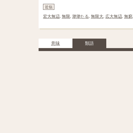
近似
宏大無辺
,
無限
,
渺渺たる
,
無限大
,
広大無辺
,
無窮
意味
類語