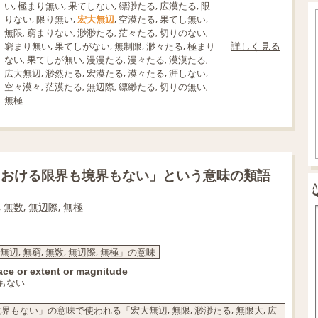
い, 極まり無い, 果てしない, 縹渺たる, 広漠たる, 限
りない, 限り無い,
宏大無辺
, 空漠たる, 果てし無い,
無限, 窮まりない, 渺渺たる, 茫々たる, 切りのない,
詳しく見る
窮まり無い, 果てしがない, 無制限, 渺々たる, 極まり
ない, 果てしが無い, 漫漫たる, 漫々たる, 漠漠たる,
広大無辺, 渺然たる, 宏漠たる, 漠々たる, 涯しない,
空々漠々, 茫漠たる, 無辺際, 縹緲たる, 切りの無い,
無極
における限界も境界もない」という意味の類語
 無数, 無辺際, 無極
無辺, 無窮, 無数, 無辺際, 無極」の意味
pace or extent or magnitude
もない
ない」の意味で使われる「宏大無辺, 無限, 渺渺たる, 無限大, 広