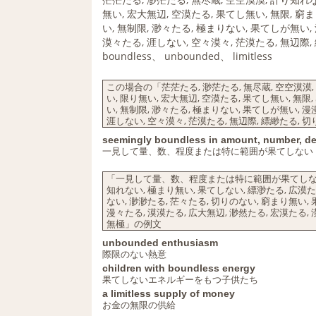
無い, 宏大無辺, 空漠たる, 果てし無い, 無限, 窮
い, 無制限, 渺々たる, 極まりない, 果てしが無い,
漠々たる, 涯しない, 空々漠々, 茫漠たる, 無辺際,
boundless、 unbounded、 limitless
この場合の「茫茫たる, 渺茫たる, 無尽蔵, 空空漠漠,
い, 限り無い, 宏大無辺, 空漠たる, 果てし無い, 無限
い, 無制限, 渺々たる, 極まりない, 果てしが無い, 漫
涯しない, 空々漠々, 茫漠たる, 無辺際, 縹緲たる, 
seemingly boundless in amount, number, deg
一見して量、数、程度または特に範囲が果てしない
「一見して量、数、程度または特に範囲が果てしない」
知れない, 極まり無い, 果てしない, 縹渺たる, 広漠たる
ない, 渺渺たる, 茫々たる, 切りのない, 窮まり無い,
漫々たる, 漠漠たる, 広大無辺, 渺然たる, 宏漠たる, 
無極」の例文
unbounded enthusiasm
際限のない熱意
children with boundless energy
果てしないエネルギーをもつ子供たち
a limitless supply of money
お金の無限の供給