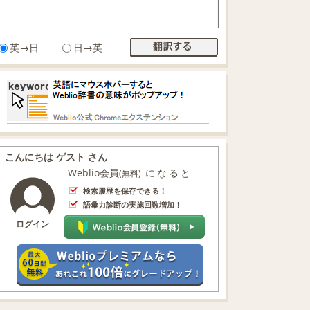
英→日
日→英
こんにちは ゲスト さん
Weblio会員
になると
(無料)
検索履歴を保存できる！
語彙力診断の実施回数増加！
ログイン