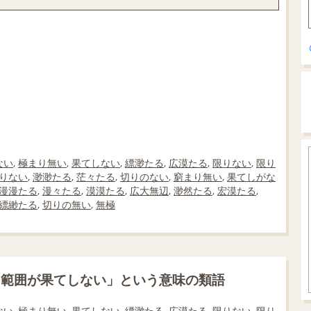
ない
,
極まり無い
,
果てしない
,
縹渺たる
,
広漠たる
,
限りない
,
限り
りない
,
渺渺たる
,
茫々たる
,
切りのない
,
窮まり無い
,
果てしがな
漫漫たる
,
漫々たる
,
漠漠たる
,
広大無辺
,
渺然たる
,
宏漠たる
,
縹緲たる
,
切りの無い
,
無極
に範囲が果てしない」という意味の類語
い, 極まり無い, 果てしない, 縹渺たる, 広漠たる, 限りない, 限り