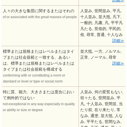
詳細
人々の大きな集団に関するまたはそれの
人並み, 世間並み, 平凡,
十人並み, 並大抵, 凡下,
of or associated with the great masses of people
一般的, 凡庸, 凡, 平平凡
凡たる, 世俗的, 平民的,
俗, 尋常, 普通, 十人なみ
詳細
標準または規格またはレベルまたはタイ
並大抵, 一方, ノルマル,
プまたは社会規範と一致する、あるい
正常, ノーマル, 尋常
は、標準または規格またはレベルまたは
詳細
タイプまたは社会規範を構成する
conforming with or constituting a norm or
standard or level or type or social norm
特に質、能力、大きさまたは度合におい
人並み, 何の変哲もない,
て例外的ではない
坦々たる, 世間並み, 平
凡, 十人並み, 世間並, 当
not exceptional in any way especially in quality
たり前, 在り来たり, 常
or ability or size or degree
なみ, 通塗, 並大抵, 人な
み, 平平たる, 世間なみ,