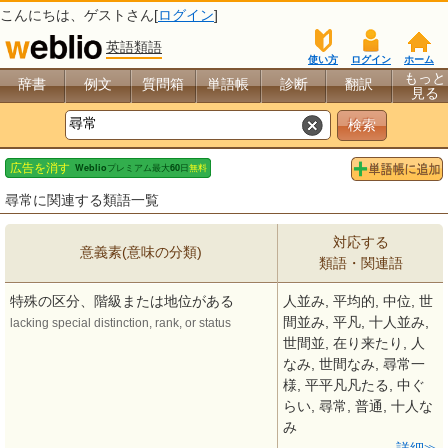
こんにちは、
ゲスト
さん[
ログイン
]
英語類語
使い方
ログイン
ホーム
もっと
辞書
例文
質問箱
単語帳
診断
翻訳
見る
尋常に関連する類語一覧
対応する
意義素(意味の分類)
類語・関連語
特殊の区分、階級または地位がある
人並み, 平均的, 中位, 世
間並み, 平凡, 十人並み,
lacking special distinction, rank, or status
世間並, 在り来たり, 人
なみ, 世間なみ, 尋常一
様, 平平凡凡たる, 中ぐ
らい, 尋常, 普通, 十人な
み