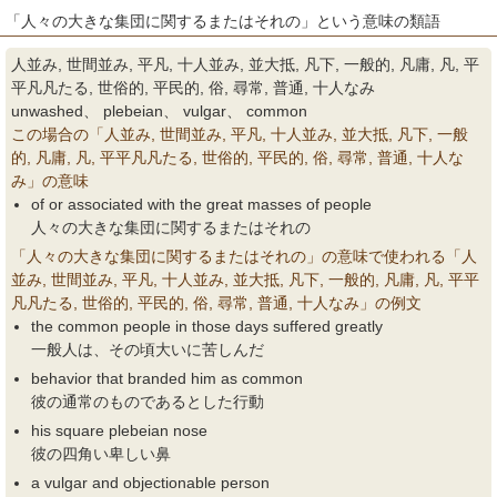
「人々の大きな集団に関するまたはそれの」という意味の類語
人並み, 世間並み, 平凡, 十人並み, 並大抵, 凡下, 一般的, 凡庸, 凡, 平
平凡凡たる, 世俗的, 平民的, 俗, 尋常, 普通, 十人なみ
unwashed、 plebeian、 vulgar、 common
この場合の「人並み, 世間並み, 平凡, 十人並み, 並大抵, 凡下, 一般
的, 凡庸, 凡, 平平凡凡たる, 世俗的, 平民的, 俗, 尋常, 普通, 十人な
み」の意味
of or associated with the great masses of people
人々の大きな集団に関するまたはそれの
「人々の大きな集団に関するまたはそれの」の意味で使われる「人
並み, 世間並み, 平凡, 十人並み, 並大抵, 凡下, 一般的, 凡庸, 凡, 平平
凡凡たる, 世俗的, 平民的, 俗, 尋常, 普通, 十人なみ」の例文
the common people in those days suffered greatly
一般人は、その頃大いに苦しんだ
behavior that branded him as common
彼の通常のものであるとした行動
his square plebeian nose
彼の四角い卑しい鼻
a vulgar and objectionable person