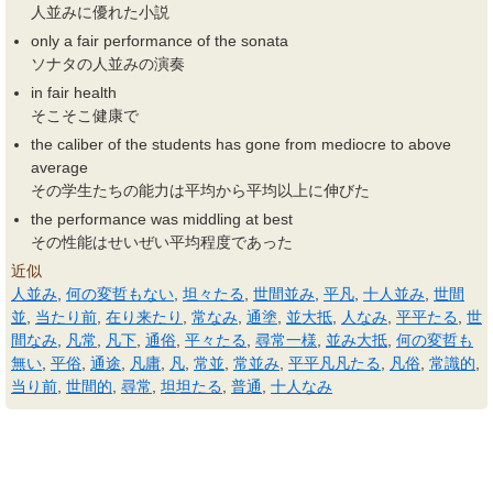
人並みに優れた小説
only a fair performance of the sonata
ソナタの人並みの演奏
in fair health
そこそこ健康で
the caliber of the students has gone from mediocre to above
average
その学生たちの能力は平均から平均以上に伸びた
the performance was middling at best
その性能はせいぜい平均程度であった
近似
人並み
,
何の変哲もない
,
坦々たる
,
世間並み
,
平凡
,
十人並み
,
世間
並
,
当たり前
,
在り来たり
,
常なみ
,
通塗
,
並大抵
,
人なみ
,
平平たる
,
世
間なみ
,
凡常
,
凡下
,
通俗
,
平々たる
,
尋常一様
,
並み大抵
,
何の変哲も
無い
,
平俗
,
通途
,
凡庸
,
凡
,
常並
,
常並み
,
平平凡凡たる
,
凡俗
,
常識的
,
当り前
,
世間的
,
尋常
,
坦坦たる
,
普通
,
十人なみ