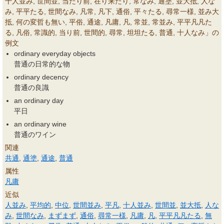
十人並み, 世間並, 当たり前, 在り来たり, 常なみ, 通塗, 並大抵, 人な
み, 平平たる, 世間なみ, 凡常, 凡下, 通俗, 平々たる, 尋常一様, 並み大
抵, 何の変哲も無い, 平俗, 通途, 凡庸, 凡, 常並, 常並み, 平平凡凡た
る, 凡俗, 常識的, 当り前, 世間的, 尋常, 坦坦たる, 普通, 十人なみ」の
例文
ordinary everyday objects
普通の日常的な物
ordinary decency
普通の良識
an ordinary day
平日
an ordinary wine
普通のワイン
関連
共通
,
通塗
,
通途
,
普通
属性
凡庸
近似
人並み
,
平均的
,
中位
,
世間並み
,
平凡
,
十人並み
,
世間並
,
並大抵
,
人な
み
,
世間なみ
,
まずまず
,
通俗
,
尋常一様
,
凡庸
,
凡
,
平平凡凡たる
,
無