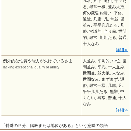
凡常, 凡下, 通俗, 平々た
る, 尋常一様, 並み大抵,
何の変哲も無い, 平俗,
通途, 凡庸, 凡, 常並, 常
並み, 平平凡凡たる, 凡
俗, 常識的, 当り前, 世間
的, 尋常, 坦坦たる, 普通,
十人なみ
詳細
例外的な性質や能力が欠けているさま
人並み, 平均的, 中位, 世
間並み, 平凡, 十人並み,
lacking exceptional quality or ability
世間並, 並大抵, 人なみ,
世間なみ, まずまず, 通
俗, 尋常一様, 凡庸, 凡,
平平凡凡たる, 無難, 中
ぐらい, 尋常, 普通, 十人
なみ
詳細
「特殊の区分、階級または地位がある」という意味の類語