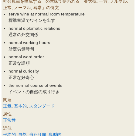
社会規範を構成する」の意味で使われる「並大抵, 一方, ノルマル,
正常, ノーマル, 尋常」の例文
serve wine at normal room temperature
標準室温でワインを出す
normal diplomatic relations
通常の外交関係
normal working hours
所定労働時間
normal word order
正常な語順
normal curiosity
正常な好奇心
the normal course of events
イベントの自然の成り行き
関連
正気
,
基本的
,
スタンダード
属性
正常性
近似
平均的
,
自然
,
当たり前
,
典型的