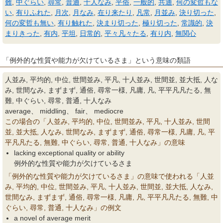
難
,
中ぐらい
,
尋常
,
普通
,
十人なみ
,
平俗
,
一般的
,
共通
,
何の変哲もな
い
,
有りふれた
,
月次
,
月なみ
,
在り来たり
,
凡常
,
月並み
,
決り切った
,
何の変哲も無い
,
有り触れた
,
決まり切った
,
極り切った
,
常識的
,
決
まりきった
,
有内
,
平坦
,
日常的
,
平々凡々たる
,
有り内
,
無関心
「例外的な性質や能力が欠けているさま」という意味の類語
人並み, 平均的, 中位, 世間並み, 平凡, 十人並み, 世間並, 並大抵, 人な
み, 世間なみ, まずまず, 通俗, 尋常一様, 凡庸, 凡, 平平凡凡たる, 無
難, 中ぐらい, 尋常, 普通, 十人なみ
average、 middling、 fair、 mediocre
この場合の「人並み, 平均的, 中位, 世間並み, 平凡, 十人並み, 世間
並, 並大抵, 人なみ, 世間なみ, まずまず, 通俗, 尋常一様, 凡庸, 凡, 平
平凡凡たる, 無難, 中ぐらい, 尋常, 普通, 十人なみ」の意味
lacking exceptional quality or ability
例外的な性質や能力が欠けているさま
「例外的な性質や能力が欠けているさま」の意味で使われる「人並
み, 平均的, 中位, 世間並み, 平凡, 十人並み, 世間並, 並大抵, 人なみ,
世間なみ, まずまず, 通俗, 尋常一様, 凡庸, 凡, 平平凡凡たる, 無難, 中
ぐらい, 尋常, 普通, 十人なみ」の例文
a novel of average merit