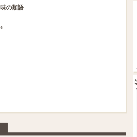
意味の類語
pe