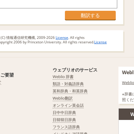
版 (C) 情報通信研究機構, 2009-2026
License
. All rights
yright 2006 by Princeton University. All rights reserved.
License
ウェブリオのサービス
We
・ご要望
Weblio 辞書
せ
Web
類語・対義語辞典
英和辞典・和英辞典
※辞書
Weblio翻訳
照くだ
オンライン英会話
日中中日辞典
W
日韓韓日辞典
フランス語辞典