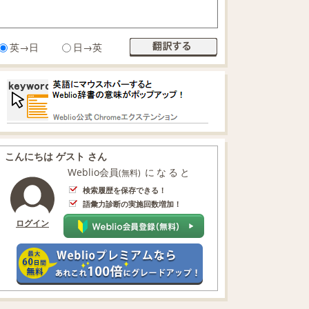
英→日
日→英
こんにちは ゲスト さん
Weblio会員
になると
(無料)
検索履歴を保存できる！
語彙力診断の実施回数増加！
ログイン