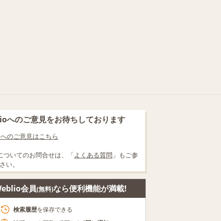
blioへのご意見をお待ちしております
lioへのご意見はこちら
についてのお問合せは、「
よくある質問
」もご参
さい。
eblio会員
なら便利機能が満載!
(無料)
検索履歴
を保存できる