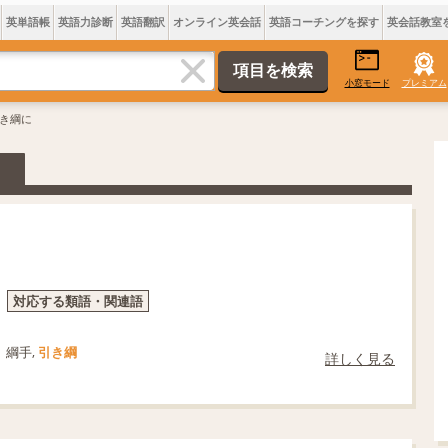
英単語帳
英語力診断
英語翻訳
オンライン英会話
英語コーチングを探す
英会話教室
小窓モード
プレミアム
引き綱に
対応する類語・関連語
綱手,
引き綱
詳しく見る