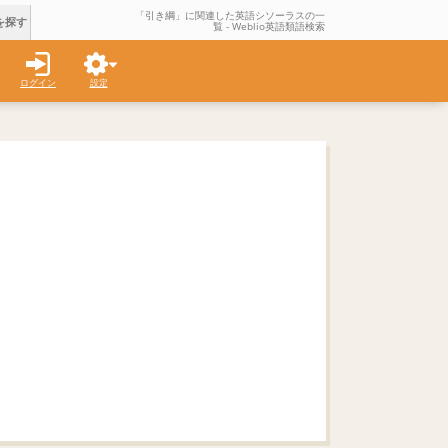
「引き綱」に関連した英語シソーラスの一
を探す
覧 - Weblio英語類語検索
ログイン
設定