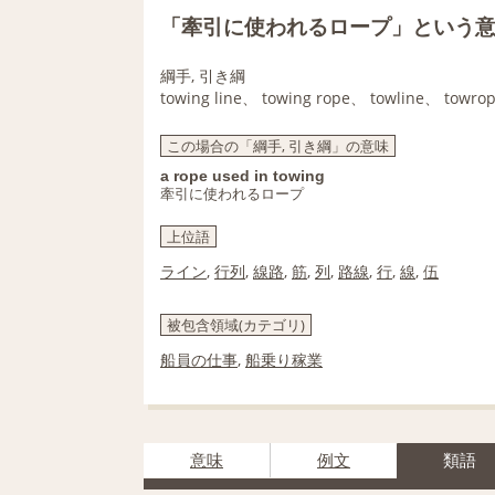
「牽引に使われるロープ」という
綱手, 引き綱
towing line、 towing rope、 towline、 towro
この場合の「綱手, 引き綱」の意味
a rope used in towing
牽引に使われるロープ
上位語
ライン
,
行列
,
線路
,
筋
,
列
,
路線
,
行
,
線
,
伍
被包含領域(カテゴリ)
船員の仕事
,
船乗り稼業
意味
例文
類語