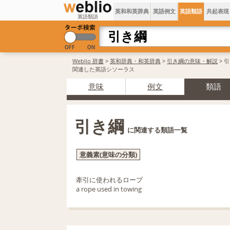
英和和英辞典
英語例文
英語類語
共起表現
英語類語
Weblio 辞書
>
英和辞典・和英辞典
>
引き綱の意味・解説
> 
関連した英語シソーラス
意味
例文
類語
引き綱
に関連する類語一覧
意義素(意味の分類)
牽引に使われるロープ
a rope used in towing