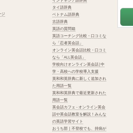
インドネシア語辞典
タイ語辞典
ージ
ベトナム語辞典
古語辞典
英語の質問箱
英語コーチング比較・口コミな
ら「忍者英会話」
オンライン英会話比較・口コミ
なら「ALL英会話」
学校向けオンライン英会話|中
学・高校への学校導入支援
英和和英辞典に新しく追加され
た用語一覧
英和和英辞典で最近更新された
用語一覧
英会話カフェ - オンライン英会
話や英会話教室を解説！みんな
の英語学習サイト
おうち部 | 不登校でも、持病が