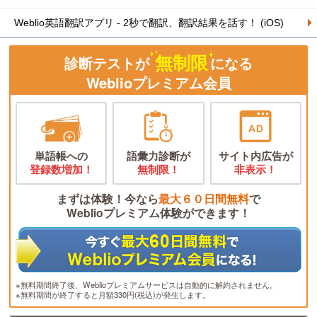
Weblio英語翻訳アプリ - 2秒で翻訳、翻訳結果を話す！ (iOS)
無制限
診断テストが
になる
Weblioプレミアム会員
単語帳への
語彙力診断が
サイト内広告が
登録数増加！
無制限！
非表示！
まずは体験！今なら
最大６０日間無料
で
Weblioプレミアム体験ができます！
※無料期間終了後、Weblioプレミアムサービスは自動的に解約されません。
※無料期間が終了すると月額330円(税込)が発生します。