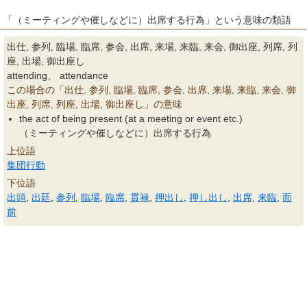
「（ミーティングや催しなどに）出席する行為」という意味の類語
出仕, 参列, 臨場, 臨席, 参会, 出席, 来場, 来臨, 来会, 御出座, 列席, 列
座, 出場, 御出座し
attending、 attendance
この場合の「出仕, 参列, 臨場, 臨席, 参会, 出席, 来場, 来臨, 来会, 御
出座, 列席, 列座, 出場, 御出座し」の意味
the act of being present (at a meeting or event etc.)
（ミーティングや催しなどに）出席する行為
上位語
集団行動
下位語
出頭
,
出廷
,
参列
,
臨場
,
臨席
,
貫禄
,
押出し
,
押し出し
,
出席
,
来臨
,
面
前