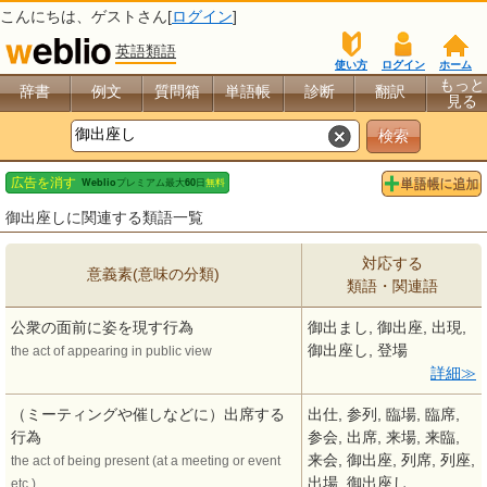
こんにちは、
ゲスト
さん[
ログイン
]
英語類語
使い方
ログイン
ホーム
もっと
辞書
例文
質問箱
単語帳
診断
翻訳
見る
御出座しに関連する類語一覧
対応する
意義素(意味の分類)
類語・関連語
公衆の面前に姿を現す行為
御出まし, 御出座, 出現,
御出座し, 登場
the act of appearing in public view
詳細
（ミーティングや催しなどに）出席する
出仕, 参列, 臨場, 臨席,
行為
参会, 出席, 来場, 来臨,
来会, 御出座, 列席, 列座,
the act of being present (at a meeting or event
出場, 御出座し
etc.)