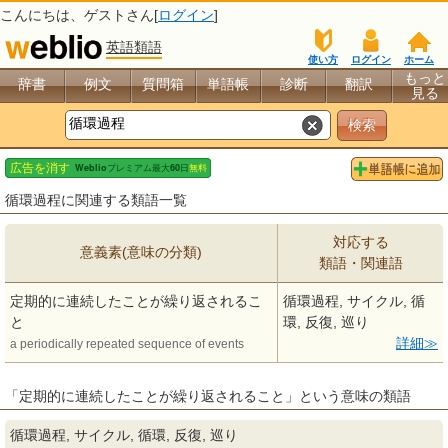
こんにちは、
ゲスト
さん[
ログイン
]
英語類語
使い方
ログイン
ホーム
もっと
辞書
例文
質問箱
単語帳
診断
翻訳
見る
循環過程に関連する類語一覧
対応する
意義素(意味の分類)
類語・関連語
定期的に連続したことが繰り返されるこ
循環過程, サイクル, 循
と
環, 反復, 巡り
詳細
a periodically repeated sequence of events
「定期的に連続したことが繰り返されること」という意味の類語
循環過程, サイクル, 循環, 反復, 巡り