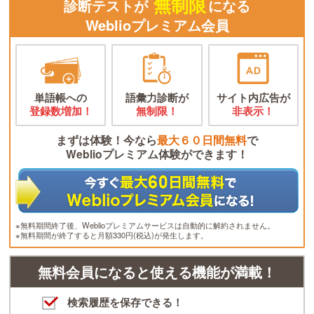
無制限
診断テストが
になる
Weblioプレミアム会員
単語帳への
語彙力診断が
サイト内広告が
登録数増加！
無制限！
非表示！
まずは体験！今なら
最大６０日間無料
で
Weblioプレミアム体験ができます！
※無料期間終了後、Weblioプレミアムサービスは自動的に解約されません。
※無料期間が終了すると月額330円(税込)が発生します。
無料会員になると使える機能が満載！
検索履歴を保存できる！