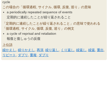
cycle
この場合の「循環過程, サイクル, 循環, 反復, 巡り」の意味
a periodically repeated sequence of events
定期的に連続したことが繰り返されること
「定期的に連続したことが繰り返されること」の意味で使われる
「循環過程, サイクル, 循環, 反復, 巡り」の例文
a cycle of reprisal and retaliation
報復と復しゅうの反復
上位語
繰かえし
,
繰りかえし
,
再演
,
繰り返し
,
くり返し
,
繰返し
,
繰返
,
重出
,
リピート
,
ダブリ
,
重複
,
ダブり