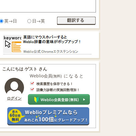
英→日
日→英
こんにちは ゲスト さん
Weblio会員
になると
(無料)
検索履歴を保存できる！
語彙力診断の実施回数増加！
ログイン