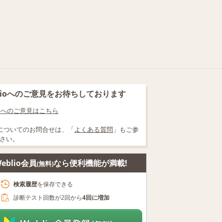
blioへのご意見をお待ちしております
lioへのご意見はこちら
についてのお問合せは、「
よくある質問
」もご参
さい。
eblio会員
なら便利機能が満載!
(無料)
検索履歴
を保存できる
診断テスト回数が2回から
4回に増加