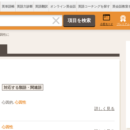
英単語帳
英語力診断
英語翻訳
オンライン英会話
英語コーチングを探す
英会話教室
小窓モード
プレミアム
心因性に
対応する類語・関連語
心因的,
心因性
詳しく見る
心因性