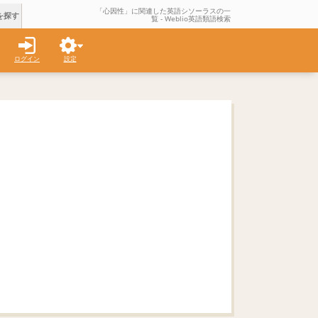
「心因性」に関連した英語シソーラスの一
を探す
覧 - Weblio英語類語検索
ログイン
設定