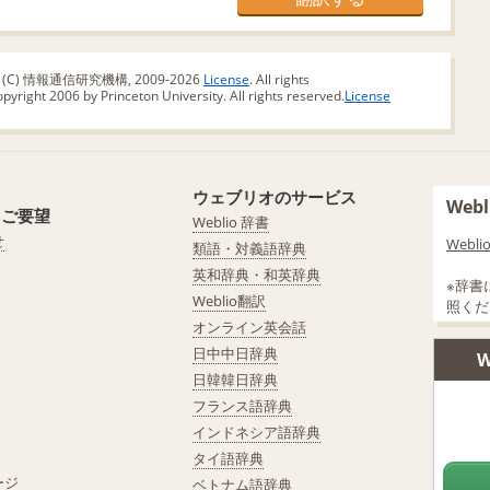
版 (C) 情報通信研究機構, 2009-2026
License
. All rights
yright 2006 by Princeton University. All rights reserved.
License
ウェブリオのサービス
We
・ご要望
Weblio 辞書
せ
Web
類語・対義語辞典
英和辞典・和英辞典
※辞書
Weblio翻訳
照くだ
オンライン英会話
日中中日辞典
W
日韓韓日辞典
フランス語辞典
インドネシア語辞典
タイ語辞典
ージ
ベトナム語辞典