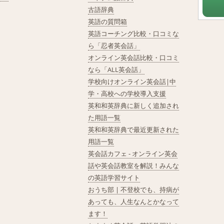
古語辞典
英語の質問箱
英語コーチング比較・口コミな
ら「忍者英会話」
オンライン英会話比較・口コミ
なら「ALL英会話」
学校向けオンライン英会話|中
学・高校への学校導入支援
英和和英辞典に新しく追加され
た用語一覧
英和和英辞典で最近更新された
用語一覧
英会話カフェ - オンライン英会
話や英会話教室を解説！みんな
の英語学習サイト
おうち部 | 不登校でも、持病が
あっても、人生なんとかなって
ます！