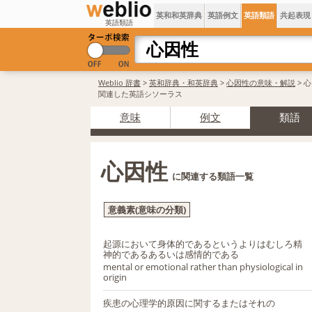
英和和英辞典
英語例文
英語類語
共起表現
英語類語
Weblio 辞書
>
英和辞典・和英辞典
>
心因性の意味・解説
> 
関連した英語シソーラス
意味
例文
類語
心因性
に関連する類語一覧
意義素(意味の分類)
起源において身体的であるというよりはむしろ精
神的であるあるいは感情的である
mental or emotional rather than physiological in
origin
疾患の心理学的原因に関するまたはそれの