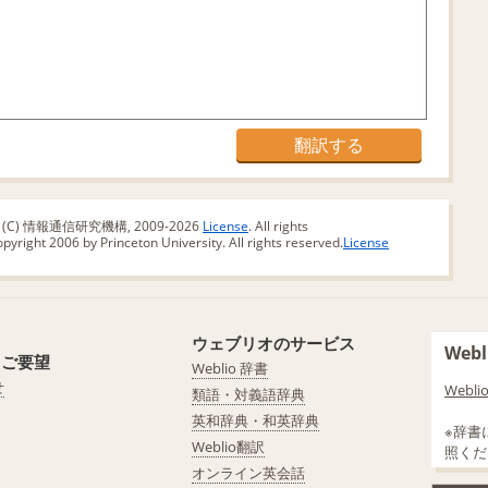
版 (C) 情報通信研究機構, 2009-2026
License
. All rights
yright 2006 by Princeton University. All rights reserved.
License
ウェブリオのサービス
We
・ご要望
Weblio 辞書
せ
Web
類語・対義語辞典
英和辞典・和英辞典
※辞書
Weblio翻訳
照くだ
オンライン英会話