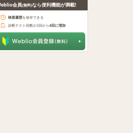
eblio会員
なら便利機能が満載!
(無料)
検索履歴
を保存できる
診断テスト回数が2回から
4回に増加