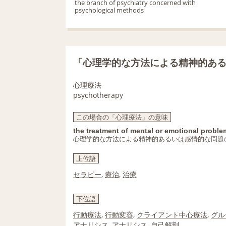
the branch of psychiatry concerned with
psychological methods
「心理学的な方法による精神的あ
心理療法
psychotherapy
この場合の「心理療法」の意味
the treatment of mental or emotional probl
心理学的な方法による精神的あるいは感情的な問題
上位語
セラピー
,
療治
,
治療
下位語
行動療法
,
行動変容
,
クライアント中心療法
,
グル
アナリシス
,
アナリシス
,
自己解剖