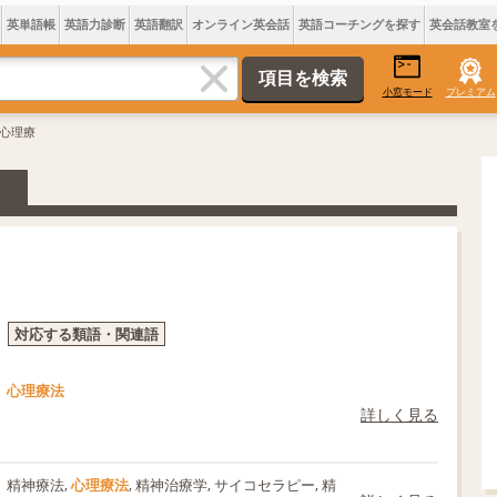
英単語帳
英語力診断
英語翻訳
オンライン英会話
英語コーチングを探す
英会話教室
小窓モード
プレミアム
 心理療
対応する類語・関連語
心理療法
詳しく見る
精神療法,
心理療法
, 精神治療学, サイコセラピー, 精