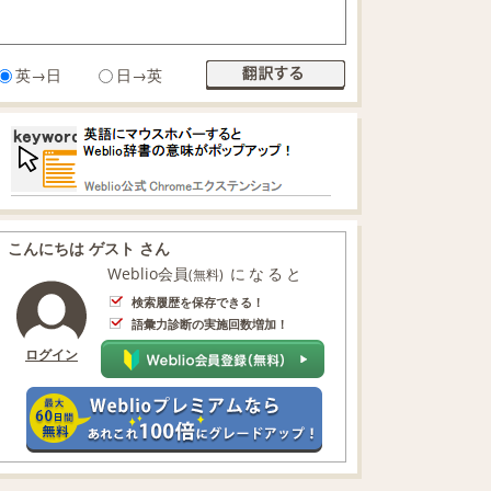
英→日
日→英
こんにちは ゲスト さん
Weblio会員
になると
(無料)
検索履歴を保存できる！
語彙力診断の実施回数増加！
ログイン