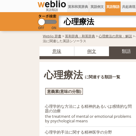
英和和英辞典
英語例文
英語類語
共起表現
英語類語
Weblio 辞書
>
英和辞典・和英辞典
>
心理療法の意味・解説
>
法に関連した英語シソーラス
意味
例文
類語
心理療法
に関連する類語一覧
意義素(意味の分類)
心理学的な方法による精神的あるいは感情的な問
題の治療
the treatment of mental or emotional problems
by psychological means
心理学的手法に関する精神医学の分野