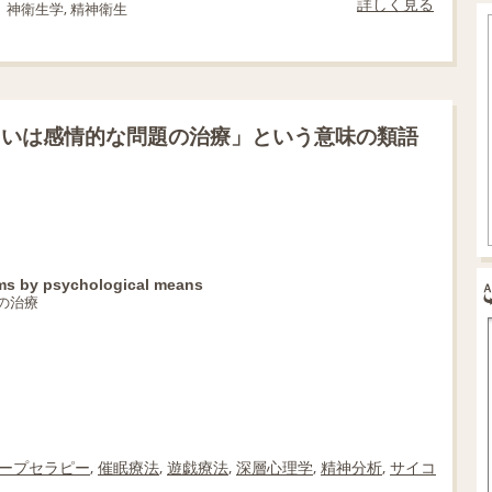
詳しく見る
神衛生学, 精神衛生
るいは感情的な問題の治療」という意味の類語
ems by psychological means
の治療
ープセラピー
,
催眠療法
,
遊戯療法
,
深層心理学
,
精神分析
,
サイコ