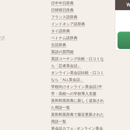
日中中日辞典
W
日韓韓日辞典
フランス語辞典
インドネシア語辞典
タイ語辞典
ージ
ベトナム語辞典
古語辞典
英語の質問箱
英語コーチング比較・口コミな
ら「忍者英会話」
オンライン英会話比較・口コミ
なら「ALL英会話」
学校向けオンライン英会話|中
学・高校への学校導入支援
英和和英辞典に新しく追加され
た用語一覧
英和和英辞典で最近更新された
用語一覧
英会話カフェ - オンライン英会