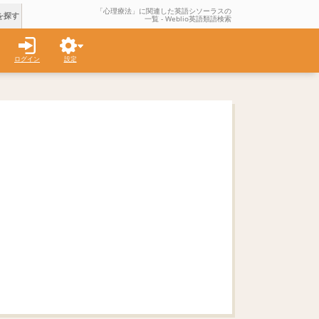
「心理療法」に関連した英語シソーラスの
を探す
一覧 - Weblio英語類語検索
ログイン
設定