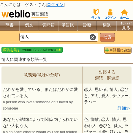
こんにちは、
ゲスト
さん[
ログイン
]
英語類語
使い方
ログイン
ホーム
もっと
辞書
例文
質問箱
単語帳
診断
翻訳
見る
情人に関連する類語一覧
対応する
意義素(意味の分類)
類語・関連語
だれかを愛している、またはだれかに愛
恋人, 思い者, 情人, 恋び
されている人
と, アミ, 愛人, ラヴァー,
ラバー
a person who loves someone or is loved by
詳細
someone
あなたが結婚によって関係づけられてい
色, 御敵, 恋人, 情人, 思
ない大切な人
われ人, 恋びと, 愛人, ラ
ヴァー, お敵, 好い人, ラ
a significant other to whom you are not related