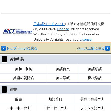
日本語ワードネット
1.1版 (C) 情報通信研究機
構, 2009-2026
License
. All rights reserved.
WordNet 3.0 Copyright 2006 by Princeton
University. All rights reserved.
License
トップページに戻る
ページ上部に戻る
英和和英
英和・和英
英語例文
英語類語
英語の質問箱
英単語帳
機械翻訳
辞書
辞書
類語辞典
英和・和英辞典
日中・中日辞典
日韓・韓日辞典
フランス語辞典