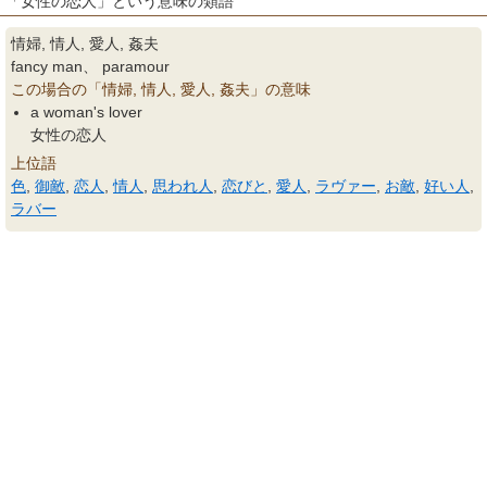
「女性の恋人」という意味の類語
情婦, 情人, 愛人, 姦夫
fancy man、 paramour
この場合の「情婦, 情人, 愛人, 姦夫」の意味
a woman's lover
女性の恋人
上位語
色
,
御敵
,
恋人
,
情人
,
思われ人
,
恋びと
,
愛人
,
ラヴァー
,
お敵
,
好い人
,
ラバー