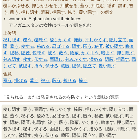
覆いかぶせる, 押しかぶせる, 押被せる, 蓋う, 押包む, 隠す, 鎖す, 被
う, 蔽う, 押し隠す, 遮蔽, 押隠す, 掩う, 覆い隠す」の例文
women in Afghanistan veil their faces
アフガニスタンの女性はベールで顔を包む
上位語
秘し隠す
,
覆う
,
覆隠す
,
秘しかくす
,
掩蔽
,
押しかくす
,
隠し立て
,
面
隠
,
蓋う
,
秘する
,
秘める
,
忍ばせる
,
隠す
,
匿う
,
秘匿
,
被い隠す
,
晦ま
す
,
隠秘
,
隠匿
,
包隠す
,
被う
,
蔽う
,
陰蔽
,
かくまう
,
暗ます
,
押し隠す
,
包み隠す
,
秘す
,
伏する
,
面隠し
,
包みかくす
,
潜める
,
隠蔽
,
押隠す
,
隠
しだて
,
被隠す
,
掩う
,
伏せる
,
蔵匿
,
隠伏
,
隠立て
,
覆い隠す
含意
覆う
,
掛ける
,
蓋う
,
被う
,
蔽う
,
被せる
,
掩う
「見られる、または発見されるのを防ぐ」という意味の類語
秘し隠す, 覆う, 覆隠す, 秘しかくす, 掩蔽, 押しかくす, 隠し立て, 面
隠, 蓋う, 秘する, 秘める, 忍ばせる, 隠す, 匿う, 秘匿, 被い隠す, 晦ま
す, 隠秘, 隠匿, 包隠す, 被う, 蔽う, 陰蔽, かくまう, 暗ます, 押し隠す,
包み隠す, 秘す, 伏する, 面隠し, 包みかくす, 潜める, 隠蔽, 押隠す, 隠
しだて, 被隠す, 掩う, 伏せる, 蔵匿, 隠伏, 隠立て, 覆い隠す