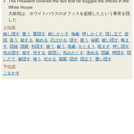
The President covered the fact that he bugged the offices in the
White House
大統領は、ホワイトハウスのオフィスを盗聴したという事実を隠
した
上位語
秘し隠す
,
覆う
,
覆隠す
,
秘しかくす
,
掩蔽
,
押しかくす
,
隠し立て
,
面
隠
,
蓋う
,
秘する
,
秘める
,
忍ばせる
,
隠す
,
匿う
,
秘匿
,
被い隠す
,
晦ま
す
,
隠秘
,
隠匿
,
包隠す
,
被う
,
蔽う
,
陰蔽
,
かくまう
,
暗ます
,
押し隠す
,
包み隠す
,
秘す
,
伏する
,
面隠し
,
包みかくす
,
潜める
,
隠蔽
,
押隠す
,
隠
しだて
,
被隠す
,
掩う
,
伏せる
,
蔵匿
,
隠伏
,
隠立て
,
覆い隠す
下位語
ごまかす