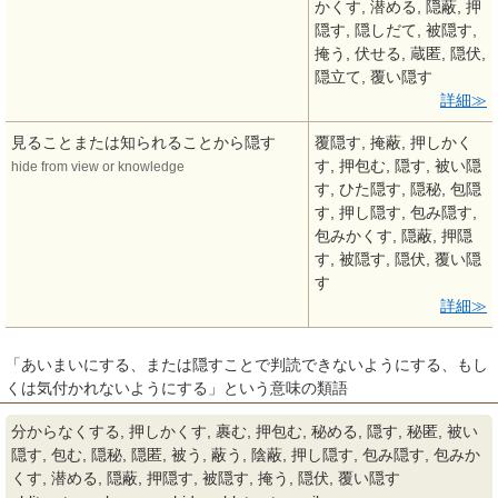
かくす, 潜める, 隠蔽, 押
隠す, 隠しだて, 被隠す,
掩う, 伏せる, 蔵匿, 隠伏,
隠立て, 覆い隠す
詳細
見ることまたは知られることから隠す
覆隠す, 掩蔽, 押しかく
す, 押包む, 隠す, 被い隠
hide from view or knowledge
す, ひた隠す, 隠秘, 包隠
す, 押し隠す, 包み隠す,
包みかくす, 隠蔽, 押隠
す, 被隠す, 隠伏, 覆い隠
す
詳細
「あいまいにする、または隠すことで判読できないようにする、もし
くは気付かれないようにする」という意味の類語
分からなくする, 押しかくす, 裹む, 押包む, 秘める, 隠す, 秘匿, 被い
隠す, 包む, 隠秘, 隠匿, 被う, 蔽う, 陰蔽, 押し隠す, 包み隠す, 包みか
くす, 潜める, 隠蔽, 押隠す, 被隠す, 掩う, 隠伏, 覆い隠す