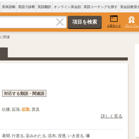
英単語帳
英語力診断
英語翻訳
オンライン英会話
英語コーチングを探す
英会話教室
小窓モード
プレミアム
散に関連
対応する類語・関連語
伝播, 拡張,
拡散
, 普及
詳しく見る
著聞, 行渡る, 染みわたる, 流布, 浸透, いき渡る, 彌