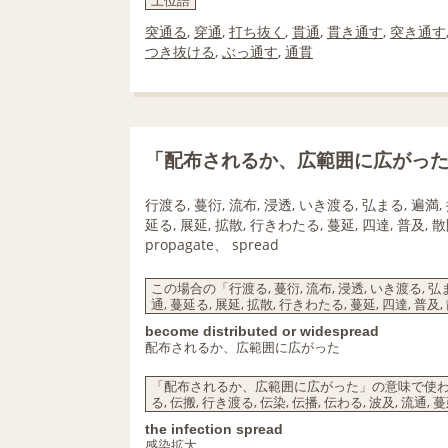
上位語
突通る
,
穿通
,
打ち抜く
,
貫通
,
貫き通す
,
突き通す
つき抜ける
,
ぶっ通す
,
通貫
「配布されるか、広範囲に広がっ
行渡る, 蔓衍, 流布, 浸透, いき渡る, 弘まる, 遍満, 
延る, 展延, 拡散, 行きわたる, 蔓延, 四達, 普及, 
propagate、 spread
この場合の「行渡る, 蔓衍, 流布, 浸透, いき渡る, 弘まる
通, 蔓延る, 展延, 拡散, 行きわたる, 蔓延, 四達, 普
become distributed or widespread
配布されるか、広範囲に広がった
「配布されるか、広範囲に広がった」の意味で使われる「行渡
る, 伝搬, 行き渡る, 伝染, 伝播, 伝わる, 波及, 流通,
the infection spread
感染拡大