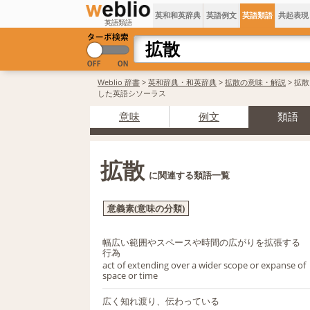
英和和英辞典
英語例文
英語類語
共起表現
英語類語
Weblio 辞書
>
英和辞典・和英辞典
>
拡散の意味・解説
> 拡
した英語シソーラス
意味
例文
類語
拡散
に関連する類語一覧
意義素(意味の分類)
幅広い範囲やスペースや時間の広がりを拡張する
行為
act of extending over a wider scope or expanse of
space or time
広く知れ渡り、伝わっている