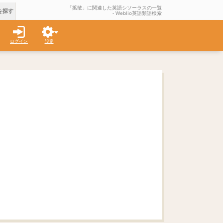
「拡散」に関連した英語シソーラスの一覧
を探す
- Weblio英語類語検索
ログイン
設定