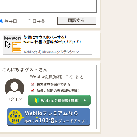
英→日
日→英
こんにちは ゲスト さん
Weblio会員
になると
(無料)
検索履歴を保存できる！
語彙力診断の実施回数増加！
ログイン