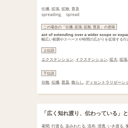
伝播, 拡張, 拡散, 普及
spreading、 spread
この場合の「伝播, 拡張, 拡散, 普及」の意味
act of extending over a wider scope or expa
幅広い範囲やスペースや時間の広がりを拡張する行
上位語
エクステンション
,
イクステンション
,
拡大
,
拡張
下位語
分散
,
伝播
,
普及
,
散らし
,
ディセントラリゼーシ
「広く知れ渡り、伝わっている」
著聞, 行渡る, 染みわたる, 流布, 浸透, いき渡る, 彌