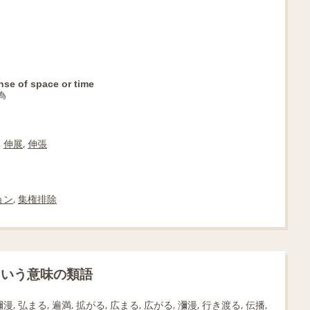
nse of space or time
為
,
伸展
,
伸張
ョン
,
集権排除
という意味の類語
漫, 弘まる, 遍満, 拡がる, 広まる, 広がる, 瀰漫, 行き渡る, 伝播,