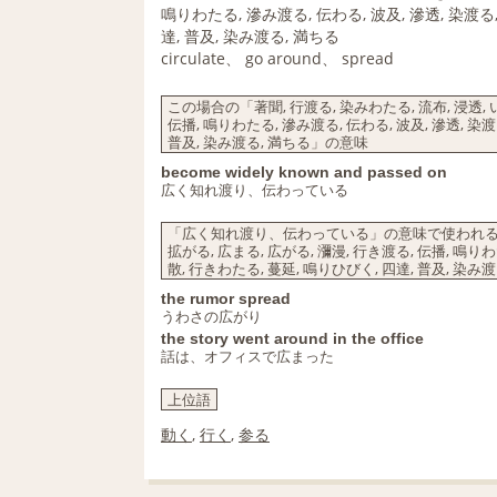
鳴りわたる, 滲み渡る, 伝わる, 波及, 滲透, 染渡る,
達, 普及, 染み渡る, 満ちる
circulate、 go around、 spread
この場合の「著聞, 行渡る, 染みわたる, 流布, 浸透, い
伝播, 鳴りわたる, 滲み渡る, 伝わる, 波及, 滲透, 染渡
普及, 染み渡る, 満ちる」の意味
become widely known and passed on
広く知れ渡り、伝わっている
「広く知れ渡り、伝わっている」の意味で使われる「著聞, 
拡がる, 広まる, 広がる, 瀰漫, 行き渡る, 伝播, 鳴りわ
散, 行きわたる, 蔓延, 鳴りひびく, 四達, 普及, 染
the rumor spread
うわさの広がり
the story went around in the office
話は、オフィスで広まった
上位語
動く
,
行く
,
参る