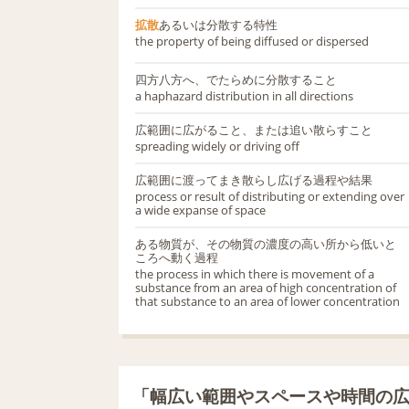
拡散
あるいは分散する特性
the property of being diffused or dispersed
四方八方へ、でたらめに分散すること
a haphazard distribution in all directions
広範囲に広がること、または追い散らすこと
spreading widely or driving off
広範囲に渡ってまき散らし広げる過程や結果
process or result of distributing or extending over
a wide expanse of space
ある物質が、その物質の濃度の高い所から低いと
ころへ動く過程
the process in which there is movement of a
substance from an area of high concentration of
that substance to an area of lower concentration
「幅広い範囲やスペースや時間の