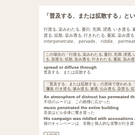
「普及する、または拡散する」と
行渡る, 染みわたる, 蔓衍, 充満, 浸透, いき渡る, 
渡る, 拡散, 染み透る, 行きわたる, 蔓延, 染み渡る
interpenetrate、 pervade、 riddle、 permea
この場合の「行渡る, 染みわたる, 蔓衍, 充満, 浸透, い
る, 染渡る, 拡散, 染み透る, 行きわたる, 蔓延, 染
spread or diffuse through
普及する、または拡散する
「普及する、または拡散する」の意味で使われる「行渡る, 
瀰漫, 行き渡る, 滲み渡る, 滲透, 沁み透る, 染渡る,
An atmosphere of distrust has permeated th
不信のムードは、この政権に広がった
music penetrated the entire building
音楽はビル全体に響き渡った
His campaign was riddled with accusations 
彼のキャンペーンは、非難と個人的な攻撃が行き渡