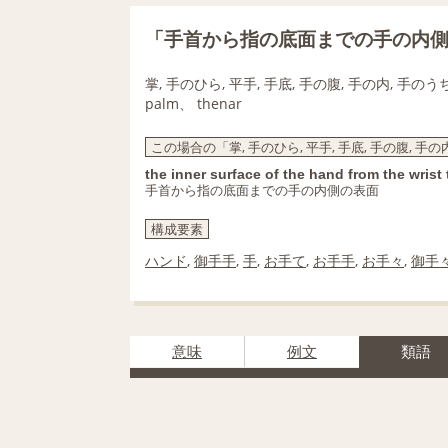
「手首から指の底面までの手の内
掌, 手のひら, 平手, 手底, 手の腹, 手の内, 手のうち
palm、 thenar
この場合の「掌, 手のひら, 平手, 手底, 手の腹, 手の
the inner surface of the hand from the wrist 
手首から指の底面までの手の内側の表面
構成要素
ハンド
,
御手手
,
手
,
お手て
,
お手手
,
お手々
,
御手
意味
例文
類語