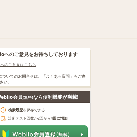
blioへのご意見をお待ちしております
lioへのご意見はこちら
についてのお問合せは、「
よくある質問
」もご参
さい。
eblio会員
なら便利機能が満載!
(無料)
検索履歴
を保存できる
診断テスト回数が2回から
4回に増加