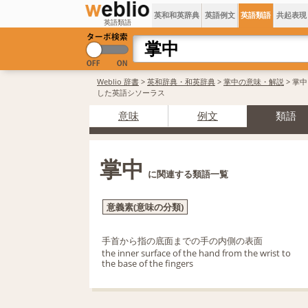
英和和英辞典
英語例文
英語類語
共起表現
英語類語
Weblio 辞書
>
英和辞典・和英辞典
>
掌中の意味・解説
> 掌
した英語シソーラス
意味
例文
類語
掌中
に関連する類語一覧
意義素(意味の分類)
手首から指の底面までの手の内側の表面
the inner surface of the hand from the wrist to
the base of the fingers