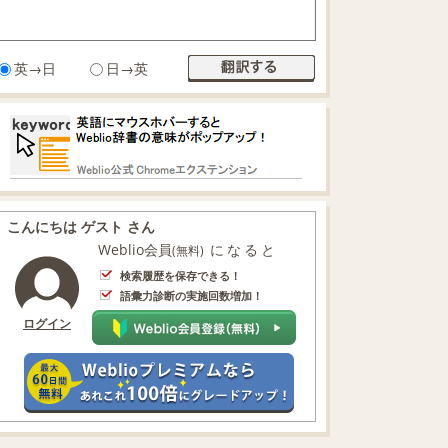
英→日
日→英
こんにちは ゲスト さん
Weblio会員
になると
(無料)
検索履歴を保存できる！
語彙力診断の実施回数増加！
ログイン