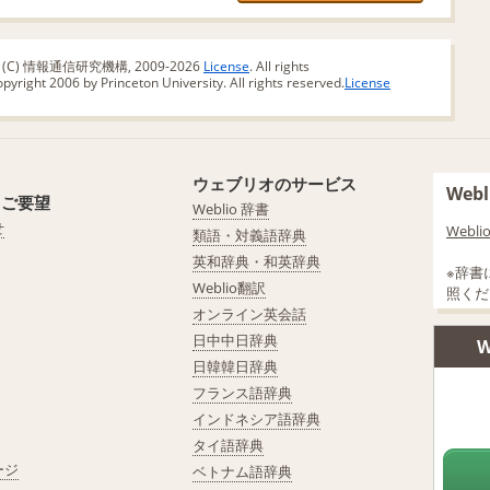
版 (C) 情報通信研究機構, 2009-2026
License
. All rights
yright 2006 by Princeton University. All rights reserved.
License
ウェブリオのサービス
We
・ご要望
Weblio 辞書
せ
Web
類語・対義語辞典
英和辞典・和英辞典
※辞書
Weblio翻訳
照くだ
オンライン英会話
日中中日辞典
W
日韓韓日辞典
フランス語辞典
インドネシア語辞典
タイ語辞典
ージ
ベトナム語辞典