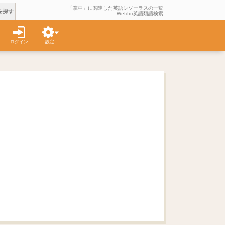
「掌中」に関連した英語シソーラスの一覧
を探す
- Weblio英語類語検索
ログイン
設定