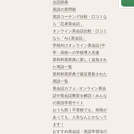
古語辞典
英語の質問箱
英語コーチング比較・口コミな
ら「忍者英会話」
オンライン英会話比較・口コミ
なら「ALL英会話」
学校向けオンライン英会話|中
学・高校への学校導入支援
英和和英辞典に新しく追加され
た用語一覧
英和和英辞典で最近更新された
用語一覧
英会話カフェ - オンライン英会
話や英会話教室を解説！みんな
の英語学習サイト
おうち部 | 不登校でも、持病が
あっても、人生なんとかなって
ます！
おすすめ英会話・英語学習法の