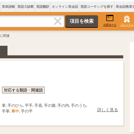
英単語帳
英語力診断
英語翻訳
オンライン英会話
英語コーチングを探す
英会話教室
小窓モード
プレミアム
中に関連
対応する類語・関連語
掌, 手のひら, 平手, 手底, 手の腹, 手の内, 手のうち,
詳しく見る
手掌,
掌中
, 手の平