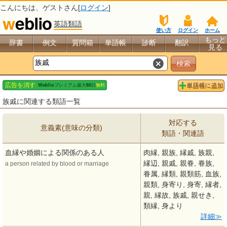
こんにちは、
ゲスト
さん[
ログイン
]
英語類語
使い方
ログイン
ホーム
もっと
辞書
例文
質問箱
単語帳
診断
翻訳
見る
族戚に関連する類語一覧
対応する
意義素(意味の分類)
類語・関連語
血縁や婚姻による関係のある人
肉縁, 親族, 縁戚, 族親,
縁辺, 親戚, 親眷, 眷族,
a person related by blood or marriage
眷属, 縁類, 親類筋, 血族,
親類, 身寄り, 身寄, 縁者,
親, 縁故, 族戚, 親せき,
類縁, 身より
詳細