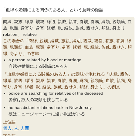
「血縁や婚姻による関係のある人」という意味の類語
肉縁, 親族, 縁戚, 族親, 縁辺, 親戚, 親眷, 眷族, 眷属, 縁類, 親類筋, 血
族, 親類, 身寄り, 身寄, 縁者, 親, 縁故, 族戚, 親せき, 類縁, 身より
relation、 relative
この場合の「肉縁, 親族, 縁戚, 族親, 縁辺, 親戚, 親眷, 眷族, 眷属, 縁
類, 親類筋, 血族, 親類, 身寄り, 身寄, 縁者, 親, 縁故, 族戚, 親せき, 類
縁, 身より」の意味
a person related by blood or marriage
血縁や婚姻による関係のある人
「血縁や婚姻による関係のある人」の意味で使われる「肉縁, 親族,
縁戚, 族親, 縁辺, 親戚, 親眷, 眷族, 眷属, 縁類, 親類筋, 血族, 親類, 身
寄り, 身寄, 縁者, 親, 縁故, 族戚, 親せき, 類縁, 身より」の例文
police are searching for relatives of the deceased
警察は故人の親類を捜している
he has distant relations back in New Jersey
彼はニュージャージーに遠い親戚がいる
上位語
個人
,
人
,
人間