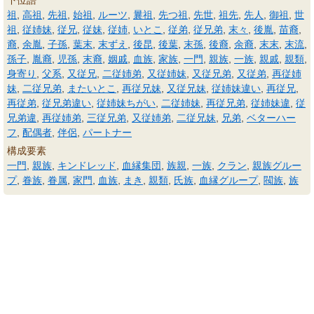
下位語
祖
,
高祖
,
先祖
,
始祖
,
ルーツ
,
曩祖
,
先つ祖
,
先世
,
祖先
,
先人
,
御祖
,
世
祖
,
従姉妹
,
従兄
,
従妹
,
従姉
,
いとこ
,
従弟
,
従兄弟
,
末々
,
後胤
,
苗裔
,
裔
,
余胤
,
子孫
,
葉末
,
末ずえ
,
後昆
,
後葉
,
末孫
,
後裔
,
余裔
,
末末
,
末流
,
孫子
,
胤裔
,
児孫
,
末裔
,
姻戚
,
血族
,
家族
,
一門
,
親族
,
一族
,
親戚
,
親類
,
身寄り
,
父系
,
又従兄
,
二従姉弟
,
又従姉妹
,
又従兄弟
,
又従弟
,
再従姉
妹
,
二従兄弟
,
またいとこ
,
再従兄妹
,
又従兄妹
,
従姉妹違い
,
再従兄
,
再従弟
,
従兄弟違い
,
従姉妹ちがい
,
二従姉妹
,
再従兄弟
,
従姉妹違
,
従
兄弟違
,
再従姉弟
,
三従兄弟
,
又従姉弟
,
二従兄妹
,
兄弟
,
ベターハー
フ
,
配偶者
,
伴侶
,
パートナー
構成要素
一門
,
親族
,
キンドレッド
,
血縁集団
,
族親
,
一族
,
クラン
,
親族グルー
プ
,
眷族
,
眷属
,
家門
,
血族
,
まき
,
親類
,
氏族
,
血縁グループ
,
閥族
,
族