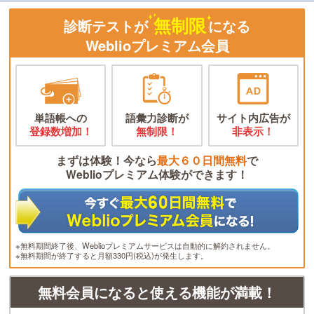
無制限
診断テストが
になる
Weblioプレミアム会員
単語帳への
語彙力診断が
サイト内広告が
登録数増加！
無制限！
非表示！
まずは体験！今なら
最大６０日間無料
で
Weblioプレミアム体験ができます！
※無料期間終了後、Weblioプレミアムサービスは自動的に解約されません。
※無料期間が終了すると月額330円(税込)が発生します。
無料会員になると使える機能が満載！