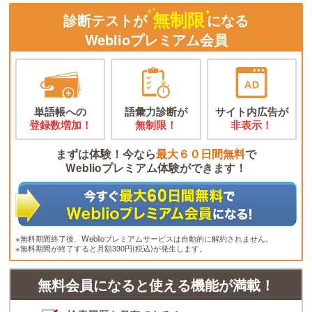
無制限
診断テストが
になる
Weblioプレミアム会員
単語帳への
語彙力診断が
サイト内広告が
登録数増加！
無制限！
非表示！
まずは体験！今なら
最大６０日間無料
で
Weblioプレミアム体験ができます！
※無料期間終了後、Weblioプレミアムサービスは自動的に解約されません。
※無料期間が終了すると月額330円(税込)が発生します。
無料会員になると使える機能が満載！