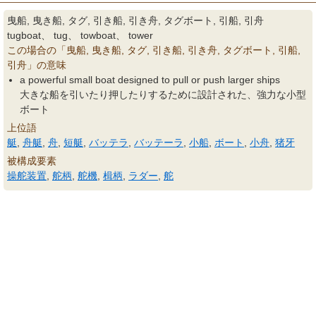
曳船, 曳き船, タグ, 引き船, 引き舟, タグボート, 引船, 引舟
tugboat、 tug、 towboat、 tower
この場合の「曳船, 曳き船, タグ, 引き船, 引き舟, タグボート, 引船,
引舟」の意味
a powerful small boat designed to pull or push larger ships
大きな船を引いたり押したりするために設計された、強力な小型
ボート
上位語
艇
,
舟艇
,
舟
,
短艇
,
バッテラ
,
バッテーラ
,
小船
,
ボート
,
小舟
,
猪牙
被構成要素
操舵装置
,
舵柄
,
舵機
,
楫柄
,
ラダー
,
舵