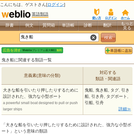
こんにちは、
ゲスト
さん[
ログイン
]
英語類語
使い方
ログイン
ホーム
もっと
辞書
例文
質問箱
単語帳
診断
翻訳
見る
曳き船に関連する類語一覧
対応する
意義素(意味の分類)
類語・関連語
大きな船を引いたり押したりするために
曳船, 曳き船, タグ, 引き
設計された、強力な小型ボート
船, 引き舟, タグボート,
引船, 引舟
a powerful small boat designed to pull or push
詳細
larger ships
「大きな船を引いたり押したりするために設計された、強力な小型ボ
ート」という意味の類語