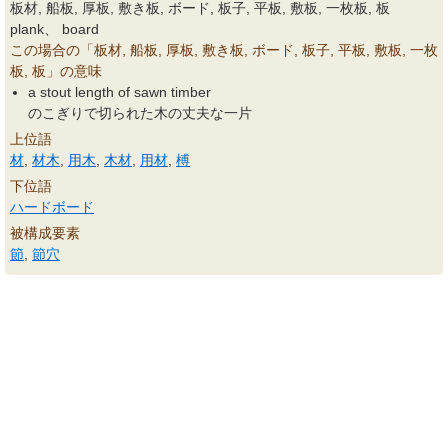
板材, 船板, 厚板, 敷き板, ボード, 板子, 平板, 敷板, 一枚板, 板
plank、 board
この場合の「板材, 船板, 厚板, 敷き板, ボード, 板子, 平板, 敷板, 一枚
板, 板」の意味
a stout length of sawn timber
のこぎりで切られた木の丈夫な一片
上位語
材
,
材木
,
用木
,
木材
,
用材
,
榑
下位語
ハードボード
被構成要素
節
,
節穴