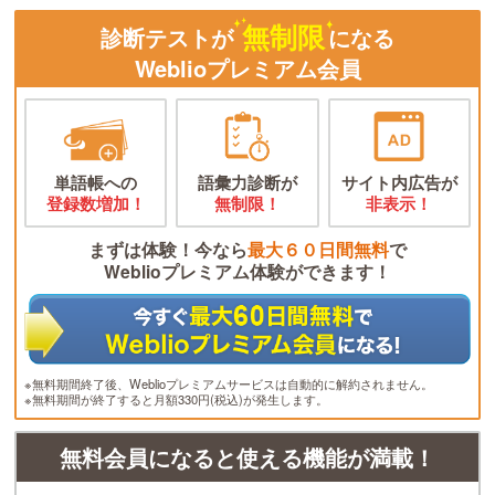
無制限
診断テストが
になる
Weblioプレミアム会員
単語帳への
語彙力診断が
サイト内広告が
登録数増加！
無制限！
非表示！
まずは体験！今なら
最大６０日間無料
で
Weblioプレミアム体験ができます！
※無料期間終了後、Weblioプレミアムサービスは自動的に解約されません。
※無料期間が終了すると月額330円(税込)が発生します。
無料会員になると使える機能が満載！