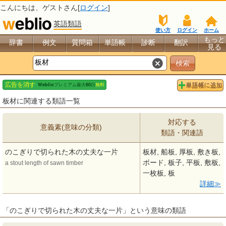
こんにちは、
ゲスト
さん[
ログイン
]
英語類語
使い方
ログイン
ホーム
もっと
辞書
例文
質問箱
単語帳
診断
翻訳
見る
板材に関連する類語一覧
対応する
意義素(意味の分類)
類語・関連語
のこぎりで切られた木の丈夫な一片
板材, 船板, 厚板, 敷き板,
ボード, 板子, 平板, 敷板,
a stout length of sawn timber
一枚板, 板
詳細
「のこぎりで切られた木の丈夫な一片」という意味の類語