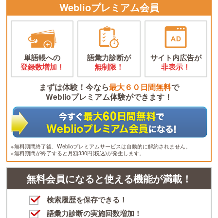
Weblioプレミアム会員
単語帳への
語彙力診断が
サイト内広告が
登録数増加！
無制限！
非表示！
まずは体験！今なら
最大６０日間無料
で
Weblioプレミアム体験ができます！
※無料期間終了後、Weblioプレミアムサービスは自動的に解約されません。
※無料期間が終了すると月額330円(税込)が発生します。
無料会員になると使える機能が満載！
検索履歴を保存できる！
語彙力診断の実施回数増加！