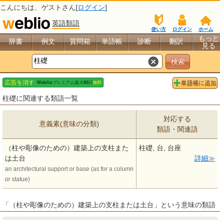
こんにちは、
ゲスト
さん[
ログイン
]
英語類語
使い方
ログイン
ホーム
もっと
辞書
例文
質問箱
単語帳
診断
翻訳
見る
柱礎に関連する類語一覧
対応する
意義素(意味の分類)
類語・関連語
（柱や彫像のための）建築上の支柱また
柱礎, 台, 台座
は土台
詳細
an architectural support or base (as for a column
or statue)
「（柱や彫像のための）建築上の支柱または土台」という意味の類語