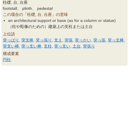
柱礎, 台, 台座
footstall、 plinth、 pedestal
この場合の「柱礎, 台, 台座」の意味
an architectural support or base (as for a column or statue)
（柱や彫像のための）建築上の支柱または土台
上位語
突っぱり
,
突支棒
,
突っ張り
,
支え
,
突張
,
突っかい
,
突っ張
,
突っ支棒
,
突支い棒
,
突っ支い棒
,
支柱
,
突っ支い
,
土台
,
突張り
構成要素
円柱