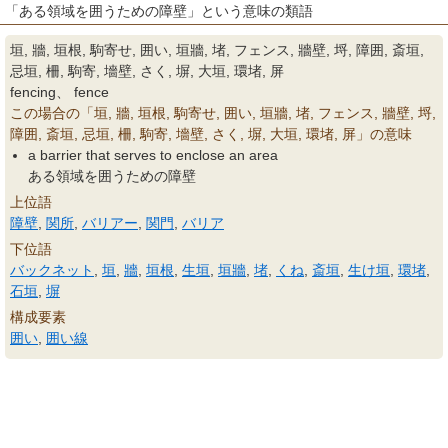
「ある領域を囲うための障壁」という意味の類語
垣, 牆, 垣根, 駒寄せ, 囲い, 垣牆, 堵, フェンス, 牆壁, 埒, 障囲, 斎垣,
忌垣, 柵, 駒寄, 墻壁, さく, 塀, 大垣, 環堵, 屏
fencing、 fence
この場合の「垣, 牆, 垣根, 駒寄せ, 囲い, 垣牆, 堵, フェンス, 牆壁, 埒,
障囲, 斎垣, 忌垣, 柵, 駒寄, 墻壁, さく, 塀, 大垣, 環堵, 屏」の意味
a barrier that serves to enclose an area
ある領域を囲うための障壁
上位語
障壁
,
関所
,
バリアー
,
関門
,
バリア
下位語
バックネット
,
垣
,
牆
,
垣根
,
生垣
,
垣牆
,
堵
,
くね
,
斎垣
,
生け垣
,
環堵
,
石垣
,
塀
構成要素
囲い
,
囲い線