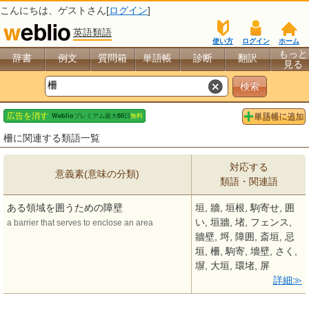
こんにちは、
ゲスト
さん[
ログイン
]
英語類語
使い方
ログイン
ホーム
もっと
辞書
例文
質問箱
単語帳
診断
翻訳
見る
柵に関連する類語一覧
対応する
意義素(意味の分類)
類語・関連語
ある領域を囲うための障壁
垣, 牆, 垣根, 駒寄せ, 囲
い, 垣牆, 堵, フェンス,
a barrier that serves to enclose an area
牆壁, 埒, 障囲, 斎垣, 忌
垣, 柵, 駒寄, 墻壁, さく,
塀, 大垣, 環堵, 屏
詳細