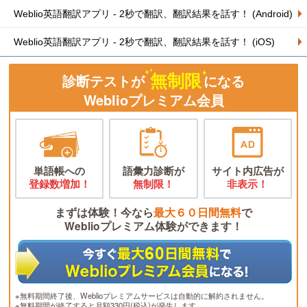
Weblio英語翻訳アプリ - 2秒で翻訳、翻訳結果を話す！ (Android)
Weblio英語翻訳アプリ - 2秒で翻訳、翻訳結果を話す！ (iOS)
無制限
診断テストが
になる
Weblioプレミアム会員
単語帳への
語彙力診断が
サイト内広告が
登録数増加！
無制限！
非表示！
まずは体験！今なら
最大６０日間無料
で
Weblioプレミアム体験ができます！
※無料期間終了後、Weblioプレミアムサービスは自動的に解約されません。
※無料期間が終了すると月額330円(税込)が発生します。