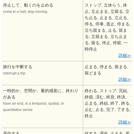
停止して、動くのを止める
ストップ, 立休らう, 休
止, 立止まる, 立留る, 立
come to a halt, stop moving
ち止る, 止まる, 立止る,
停る, 停車, 底止, 停まる,
立ち留まる, 止る, 留ま
る, 立留まる, 立ち止ま
る, 留る, 停止, 停留, 一
時停止
詳細
旅行を中断する
止まる, 停まる, 留まる,
留どまる
interrupt a trip
詳細
一時的か、空間か、量的感覚に、終わり
終わる, ストップ, 完結,
がある
終熄, 済む, 終息, 終決,
止まる, 終結, 終了, 終る,
have an end, in a temporal, spatial, or
止む, 止る, 完了, 了する,
quantitative sense
終止
詳細
居住する
住する, 滞在, 止まる, 居