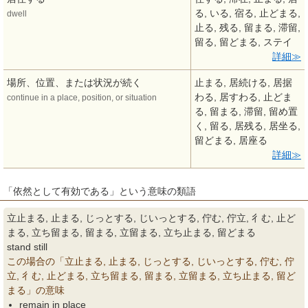
る, いる, 宿る, 止どまる,
dwell
止る, 残る, 留まる, 滞留,
留る, 留どまる, ステイ
詳細
場所、位置、または状況が続く
止まる, 居続ける, 居据
わる, 居すわる, 止どま
continue in a place, position, or situation
る, 留まる, 滞留, 留め置
く, 留る, 居残る, 居坐る,
留どまる, 居座る
詳細
「依然として有効である」という意味の類語
立止まる, 止まる, じっとする, じいっとする, 佇む, 佇立, 彳む, 止ど
まる, 立ち留まる, 留まる, 立留まる, 立ち止まる, 留どまる
stand still
この場合の「立止まる, 止まる, じっとする, じいっとする, 佇む, 佇
立, 彳む, 止どまる, 立ち留まる, 留まる, 立留まる, 立ち止まる, 留ど
まる」の意味
remain in place