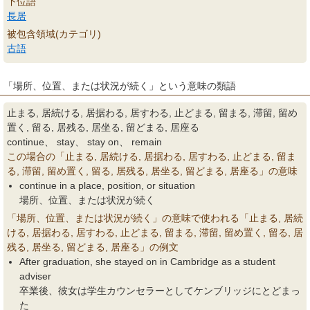
下位語
長居
被包含領域(カテゴリ)
古語
「場所、位置、または状況が続く」という意味の類語
止まる, 居続ける, 居据わる, 居すわる, 止どまる, 留まる, 滞留, 留め
置く, 留る, 居残る, 居坐る, 留どまる, 居座る
continue、 stay、 stay on、 remain
この場合の「止まる, 居続ける, 居据わる, 居すわる, 止どまる, 留ま
る, 滞留, 留め置く, 留る, 居残る, 居坐る, 留どまる, 居座る」の意味
continue in a place, position, or situation
場所、位置、または状況が続く
「場所、位置、または状況が続く」の意味で使われる「止まる, 居続
ける, 居据わる, 居すわる, 止どまる, 留まる, 滞留, 留め置く, 留る, 居
残る, 居坐る, 留どまる, 居座る」の例文
After graduation, she stayed on in Cambridge as a student
adviser
卒業後、彼女は学生カウンセラーとしてケンブリッジにとどまっ
た