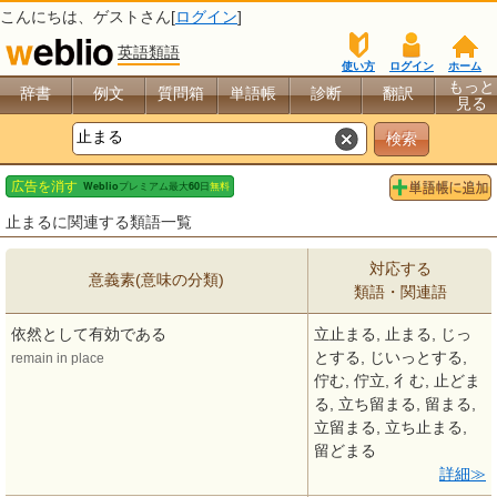
こんにちは、
ゲスト
さん[
ログイン
]
英語類語
使い方
ログイン
ホーム
もっと
辞書
例文
質問箱
単語帳
診断
翻訳
見る
止まるに関連する類語一覧
対応する
意義素(意味の分類)
類語・関連語
依然として有効である
立止まる, 止まる, じっ
とする, じいっとする,
remain in place
佇む, 佇立, 彳む, 止どま
る, 立ち留まる, 留まる,
立留まる, 立ち止まる,
留どまる
詳細