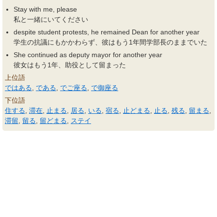
Stay with me, please
私と一緒にいてください
despite student protests, he remained Dean for another year
学生の抗議にもかかわらず、彼はもう1年間学部長のままでいた
She continued as deputy mayor for another year
彼女はもう1年、助役として留まった
上位語
ではある
,
である
,
でご座る
,
で御座る
下位語
住する
,
滞在
,
止まる
,
居る
,
いる
,
宿る
,
止どまる
,
止る
,
残る
,
留まる
,
滞留
,
留る
,
留どまる
,
ステイ