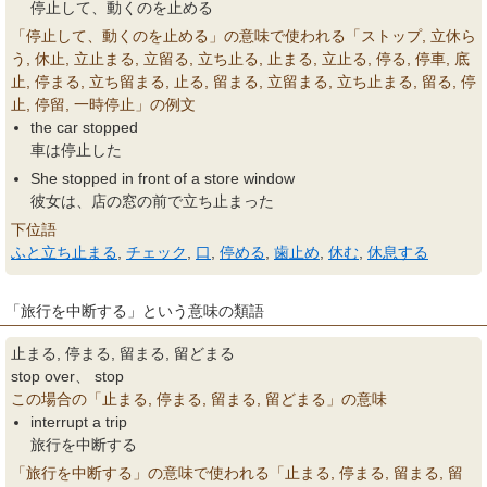
停止して、動くのを止める
「停止して、動くのを止める」の意味で使われる「ストップ, 立休ら
う, 休止, 立止まる, 立留る, 立ち止る, 止まる, 立止る, 停る, 停車, 底
止, 停まる, 立ち留まる, 止る, 留まる, 立留まる, 立ち止まる, 留る, 停
止, 停留, 一時停止」の例文
the car stopped
車は停止した
She stopped in front of a store window
彼女は、店の窓の前で立ち止まった
下位語
ふと立ち止まる
,
チェック
,
口
,
停める
,
歯止め
,
休む
,
休息する
「旅行を中断する」という意味の類語
止まる, 停まる, 留まる, 留どまる
stop over、 stop
この場合の「止まる, 停まる, 留まる, 留どまる」の意味
interrupt a trip
旅行を中断する
「旅行を中断する」の意味で使われる「止まる, 停まる, 留まる, 留