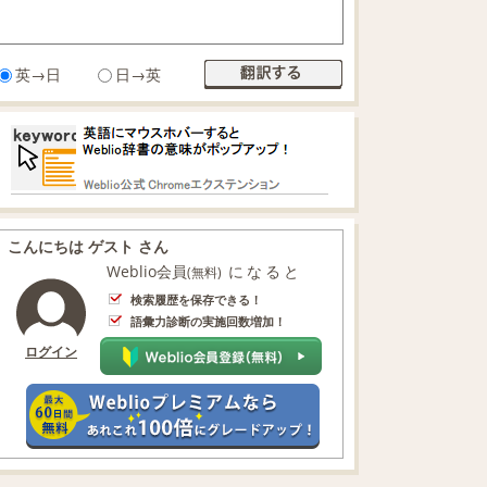
英→日
日→英
こんにちは ゲスト さん
Weblio会員
になると
(無料)
検索履歴を保存できる！
語彙力診断の実施回数増加！
ログイン