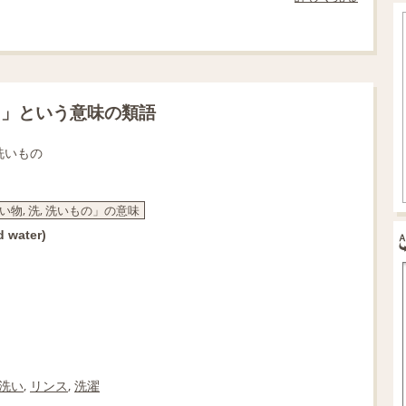
）」という意味の類語
 洗いもの
 洗い物, 洗, 洗いもの」の意味
d water)
洗い
,
リンス
,
洗濯