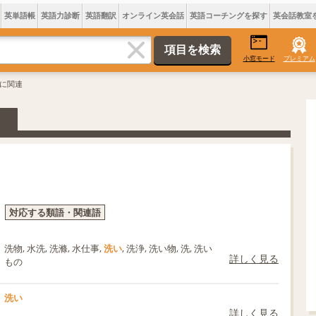
英単語帳
英語力診断
英語翻訳
オンライン英会話
英語コーチングを探す
英会話教室
小窓モード
プレミアム
いに関連
対応する類語・関連語
洗物, 水洗, 洗滌, 水仕事,
洗い
, 洗浄, 洗い物, 洗, 洗い
詳しく見る
もの
洗い
詳しく見る