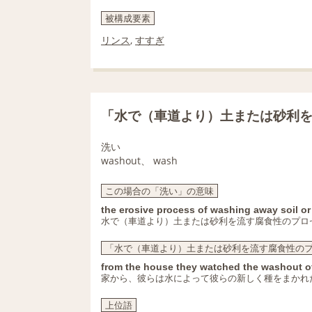
被構成要素
リンス
,
すすぎ
「水で（車道より）土または砂利
洗い
washout、 wash
この場合の「洗い」の意味
the erosive process of washing away soil or
水で（車道より）土または砂利を流す腐食性のプロ
「水で（車道より）土または砂利を流す腐食性の
from the house they watched the washout of
家から、彼らは水によって彼らの新しく種をまかれ
上位語