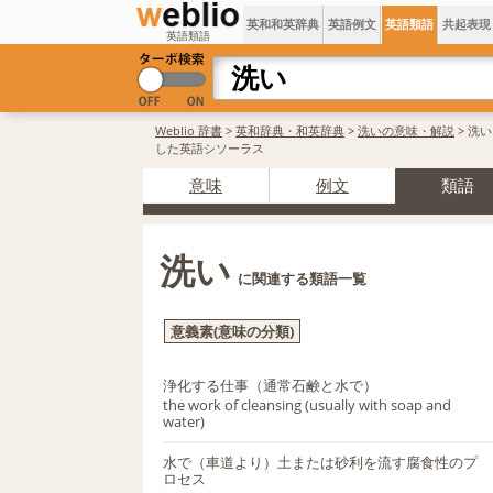
英和和英辞典
英語例文
英語類語
共起表現
英語類語
Weblio 辞書
>
英和辞典・和英辞典
>
洗いの意味・解説
> 洗
した英語シソーラス
意味
例文
類語
洗い
に関連する類語一覧
意義素(意味の分類)
浄化する仕事（通常石鹸と水で）
the work of cleansing (usually with soap and
water)
水で（車道より）土または砂利を流す腐食性のプ
ロセス