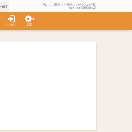
「洗い」に関連した英語シソーラスの一覧
を探す
- Weblio英語類語検索
ログイン
設定