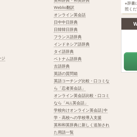
英和辞典・和英辞典
※辞書
Weblio翻訳
照くだ
オンライン英会話
日中中日辞典
W
日韓韓日辞典
フランス語辞典
インドネシア語辞典
タイ語辞典
ージ
ベトナム語辞典
古語辞典
英語の質問箱
英語コーチング比較・口コミな
ら「忍者英会話」
オンライン英会話比較・口コミ
なら「ALL英会話」
学校向けオンライン英会話|中
学・高校への学校導入支援
英和和英辞典に新しく追加され
た用語一覧