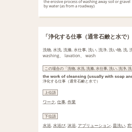
the erosive process of washing away soil or gravel
by water (as from a roadway)
「浄化する仕事（通常石鹸と水で
洗物, 水洗, 洗滌, 水仕事, 洗い, 洗浄, 洗い物, 洗,
washing、 lavation、 wash
この場合の「洗物, 水洗, 洗滌, 水仕事, 洗い, 洗浄,
the work of cleansing (usually with soap an
浄化する仕事（通常石鹸と水で）
上位語
ワーク
,
仕事
,
作業
下位語
水浴
,
水浴び
,
沐浴
,
アブリューション
,
皿洗い
,
窓