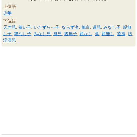
上位語
少年
下位語
天才児
,
養い子
,
いたずらっ子
,
ならず者
,
腕白
,
遺児
,
みなし子
,
親無
し子
,
親なし子
,
みなし児
,
孤児
,
親無子
,
親なし
,
孤
,
親無し
,
遺孤
,
坊
,
浮浪児