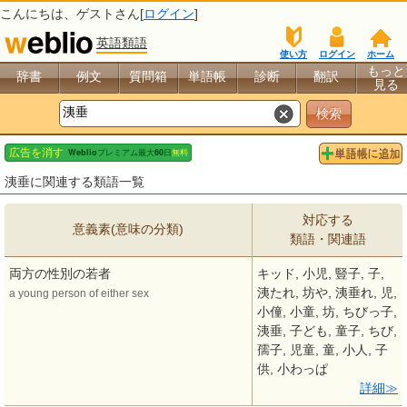
こんにちは、
ゲスト
さん[
ログイン
]
英語類語
使い方
ログイン
ホーム
もっと
辞書
例文
質問箱
単語帳
診断
翻訳
見る
洟垂に関連する類語一覧
対応する
意義素(意味の分類)
類語・関連語
両方の性別の若者
キッド, 小児, 豎子, 子,
洟たれ, 坊や, 洟垂れ, 児,
a young person of either sex
小僮, 小童, 坊, ちびっ子,
洟垂, 子ども, 童子, ちび,
孺子, 児童, 童, 小人, 子
供, 小わっぱ
詳細