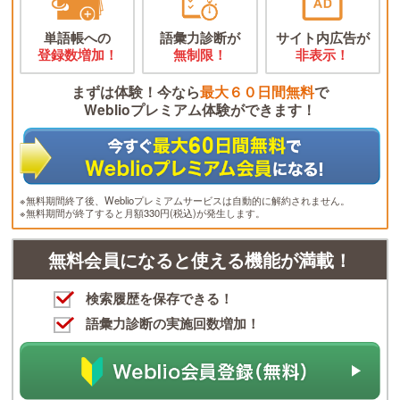
単語帳への
語彙力診断が
サイト内広告が
登録数増加！
無制限！
非表示！
まずは体験！今なら
最大６０日間無料
で
Weblioプレミアム体験ができます！
※無料期間終了後、Weblioプレミアムサービスは自動的に解約されません。
※無料期間が終了すると月額330円(税込)が発生します。
無料会員になると使える機能が満載！
検索履歴を保存できる！
語彙力診断の実施回数増加！