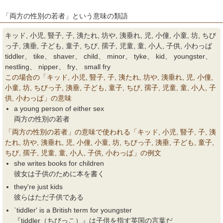
「両方の性別の若者」という意味の類語
キッド, 小児, 豎子, 子, 洟たれ, 坊や, 洟垂れ, 児, 小僮, 小童, 坊, ちび
っ子, 洟垂, 子ども, 童子, ちび, 孺子, 児童, 童, 小人, 子供, 小わっぱ
tiddler、 tike、 shaver、 child、 minor、 tyke、 kid、 youngster、
nestling、 nipper、 fry、 small fry
この場合の「キッド, 小児, 豎子, 子, 洟たれ, 坊や, 洟垂れ, 児, 小僮,
小童, 坊, ちびっ子, 洟垂, 子ども, 童子, ちび, 孺子, 児童, 童, 小人, 子
供, 小わっぱ」の意味
a young person of either sex
両方の性別の若者
「両方の性別の若者」の意味で使われる「キッド, 小児, 豎子, 子, 洟
たれ, 坊や, 洟垂れ, 児, 小僮, 小童, 坊, ちびっ子, 洟垂, 子ども, 童子,
ちび, 孺子, 児童, 童, 小人, 子供, 小わっぱ」の例文
she writes books for children
彼女は子供のために本を書く
they're just kids
彼らはただ子供である
`tiddler' is a British term for youngster
『tiddler（ちびっこ）』は子供を指す英国の言葉だ