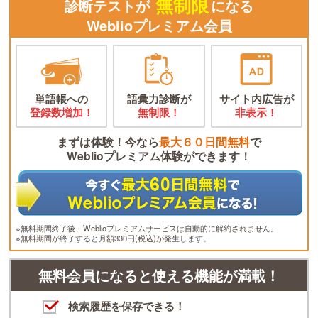
無制限
診断テストが
になる
Weblioプレミアム会員
単語帳への
語彙力診断が
サイト内広告が
登録数増加！
無制限！
非表示！
まずは体験！今なら
最大６０日間無料
で
Weblioプレミアム体験ができます！
※無料期間終了後、Weblioプレミアムサービスは自動的に解約されません。
※無料期間が終了すると月額330円(税込)が発生します。
無料会員になると使える機能が満載！
検索履歴を保存できる！