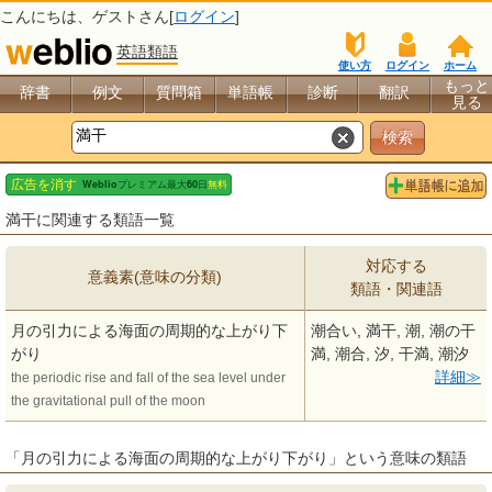
こんにちは、
ゲスト
さん[
ログイン
]
英語類語
使い方
ログイン
ホーム
もっと
辞書
例文
質問箱
単語帳
診断
翻訳
見る
満干に関連する類語一覧
対応する
意義素(意味の分類)
類語・関連語
月の引力による海面の周期的な上がり下
潮合い, 満干, 潮, 潮の干
がり
満, 潮合, 汐, 干満, 潮汐
詳細
the periodic rise and fall of the sea level under
the gravitational pull of the moon
「月の引力による海面の周期的な上がり下がり」という意味の類語