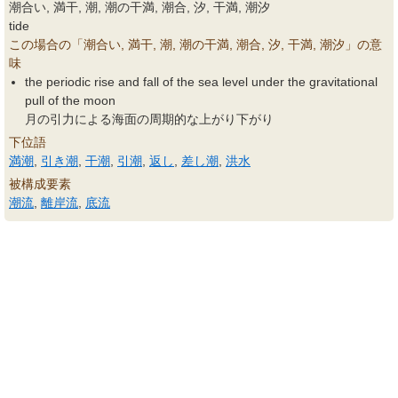
潮合い, 満干, 潮, 潮の干満, 潮合, 汐, 干満, 潮汐
tide
この場合の「潮合い, 満干, 潮, 潮の干満, 潮合, 汐, 干満, 潮汐」の意
味
the periodic rise and fall of the sea level under the gravitational
pull of the moon
月の引力による海面の周期的な上がり下がり
下位語
満潮
,
引き潮
,
干潮
,
引潮
,
返し
,
差し潮
,
洪水
被構成要素
潮流
,
離岸流
,
底流