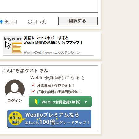
英→日
日→英
こんにちは ゲスト さん
Weblio会員
になると
(無料)
検索履歴を保存できる！
語彙力診断の実施回数増加！
ログイン