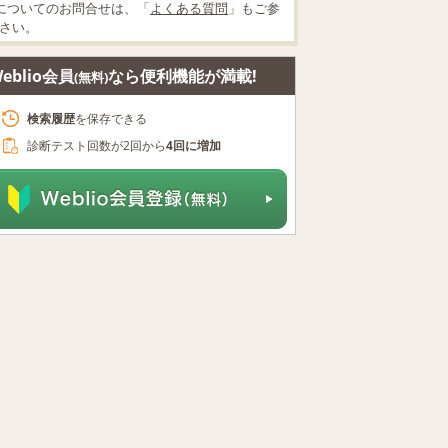
についてのお問合せは、「
よくある質問
」もご参
さい。
eblio会員
なら便利機能が満載!
(無料)
検索履歴
を保存できる
診断テスト回数が2回から
4回に増加