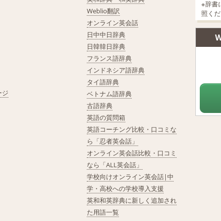
※辞書
Weblio翻訳
照くだ
オンライン英会話
日中中日辞典
W
日韓韓日辞典
フランス語辞典
インドネシア語辞典
タイ語辞典
ージ
ベトナム語辞典
古語辞典
英語の質問箱
英語コーチング比較・口コミな
ら「忍者英会話」
オンライン英会話比較・口コミ
なら「ALL英会話」
学校向けオンライン英会話|中
学・高校への学校導入支援
英和和英辞典に新しく追加され
た用語一覧