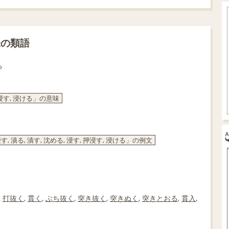
味の類語
る
押浸す, 浸ける」の意味
る, 漬す, 沈める, 浸す, 押浸す, 浸ける」の例文
,
打抜く
,
貫く
,
ぶち抜く
,
突き抜く
,
突きぬく
,
突きとおる
,
貫入
,