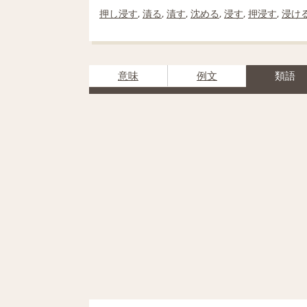
押し浸す
,
漬る
,
漬す
,
沈める
,
浸す
,
押浸す
,
浸け
意味
例文
類語