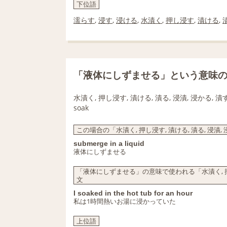
下位語
濡らす
,
浸す
,
浸ける
,
水漬く
,
押し浸す
,
漬ける
,
「液体にしずませる」という意味
水漬く, 押し浸す, 漬ける, 漬る, 浸漬, 浸かる, 漬
soak
この場合の「水漬く, 押し浸す, 漬ける, 漬る, 浸漬, 
submerge in a liquid
液体にしずませる
「液体にしずませる」の意味で使われる「水漬く, 押し浸す
文
I soaked in the hot tub for an hour
私は1時間熱いお湯に浸かっていた
上位語