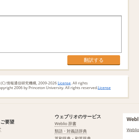
版 (C) 情報通信研究機構, 2009-2026
License
. All rights
yright 2006 by Princeton University. All rights reserved.
License
ウェブリオのサービス
We
・ご要望
Weblio 辞書
せ
Web
類語・対義語辞典
英和辞典・和英辞典