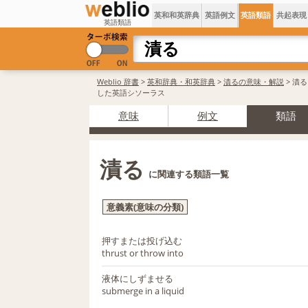
英和和英辞典
英語例文
英語類語
共起表現
英語類語
Weblio 辞書
>
英和辞典・和英辞典
>
漬るの意味・解説
> 漬
した英語シソーラス
意味
例文
類語
漬る
に関連する類語一覧
意義素(意味の分類)
押すまたは投げ込む
thrust or throw into
液体にしずませる
submerge in a liquid