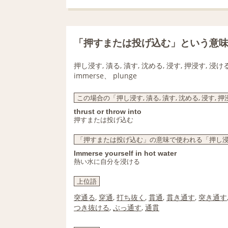
「押すまたは投げ込む」という意
押し浸す, 漬る, 漬す, 沈める, 浸す, 押浸す, 浸け
immerse、 plunge
この場合の「押し浸す, 漬る, 漬す, 沈める, 浸す, 
thrust or throw into
押すまたは投げ込む
「押すまたは投げ込む」の意味で使われる「押し浸す, 漬
Immerse yourself in hot water
熱い水に自分を浸ける
上位語
突通る
,
穿通
,
打ち抜く
,
貫通
,
貫き通す
,
突き通す
つき抜ける
,
ぶっ通す
,
通貫