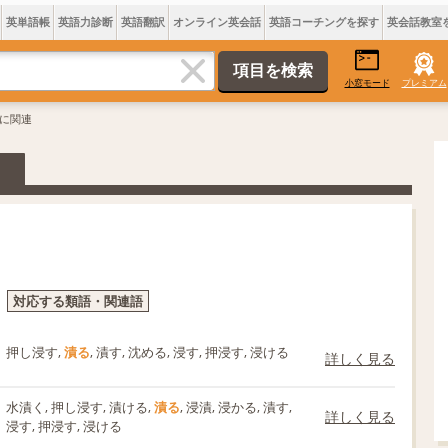
英単語帳
英語力診断
英語翻訳
オンライン英会話
英語コーチングを探す
英会話教室
小窓モード
プレミアム
るに関連
対応する類語・関連語
押し浸す,
漬る
, 漬す, 沈める, 浸す, 押浸す, 浸ける
詳しく見る
水漬く, 押し浸す, 漬ける,
漬る
, 浸漬, 浸かる, 漬す,
詳しく見る
浸す, 押浸す, 浸ける