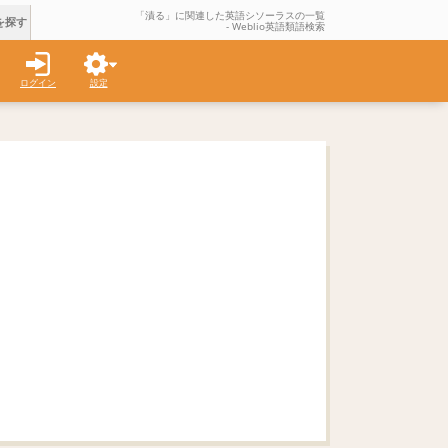
「漬る」に関連した英語シソーラスの一覧
を探す
- Weblio英語類語検索
ログイン
設定