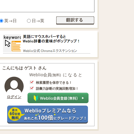
英→日
日→英
こんにちは ゲスト さん
Weblio会員
になると
(無料)
検索履歴を保存できる！
語彙力診断の実施回数増加！
ログイン