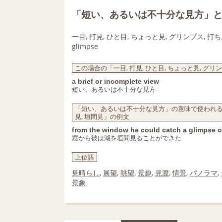
「短い、あるいは不十分な見方」
一目, 打見, ひと目, ちょっと見, グリンプス, 打ち見
glimpse
この場合の「一目, 打見, ひと目, ちょっと見, グリンプ
a brief or incomplete view
短い、あるいは不十分な見方
「短い、あるいは不十分な見方」の意味で使われる「一目, 
見, 垣間見」の例文
from the window he could catch a glimpse of
窓から彼は湖を垣間見ることができた
上位語
見晴らし
,
展望
,
眺望
,
景趣
,
見渡
,
情景
,
パノラマ
,
景象