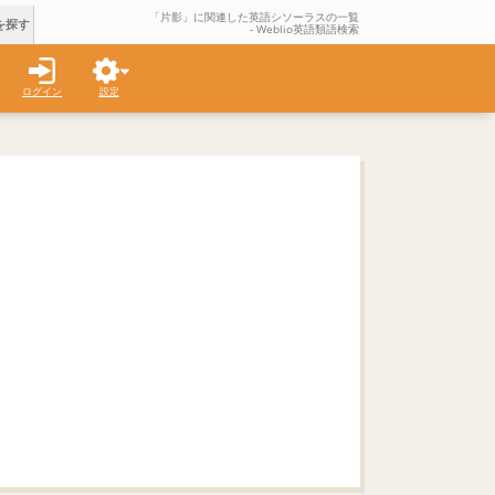
「片影」に関連した英語シソーラスの一覧
を探す
- Weblio英語類語検索
ログイン
設定