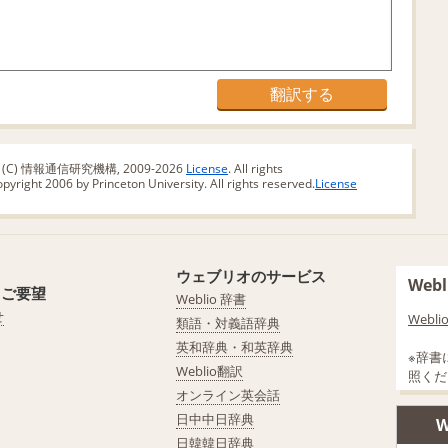
版 (C) 情報通信研究機構, 2009-2026
License
. All rights
yright 2006 by Princeton University. All rights reserved.
License
ウェブリオのサービス
We
・ご要望
Weblio 辞書
せ
Web
類語・対義語辞典
英和辞典・和英辞典
※辞書
Weblio翻訳
照くだ
オンライン英会話
日中中日辞典
W
日韓韓日辞典