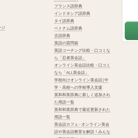
フランス語辞典
インドネシア語辞典
タイ語辞典
ージ
ベトナム語辞典
古語辞典
英語の質問箱
英語コーチング比較・口コミな
ら「忍者英会話」
オンライン英会話比較・口コミ
なら「ALL英会話」
学校向けオンライン英会話|中
学・高校への学校導入支援
英和和英辞典に新しく追加され
た用語一覧
英和和英辞典で最近更新された
用語一覧
英会話カフェ - オンライン英会
話や英会話教室を解説！みんな