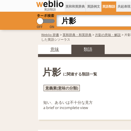
英和和英辞典
英語例文
英語類語
共起表現
英語類語
Weblio 辞書
>
英和辞典・和英辞典
>
片影の意味・解説
> 片
した英語シソーラス
意味
類語
片影
に関連する類語一覧
意義素(意味の分類)
短い、あるいは不十分な見方
a brief or incomplete view