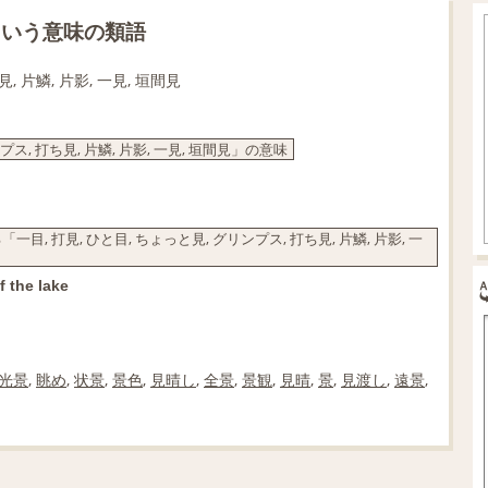
という意味の類語
, 片鱗, 片影, 一見, 垣間見
ス, 打ち見, 片鱗, 片影, 一見, 垣間見」の意味
打見, ひと目, ちょっと見, グリンプス, 打ち見, 片鱗, 片影, 一
 the lake
光景
,
眺め
,
状景
,
景色
,
見晴し
,
全景
,
景観
,
見晴
,
景
,
見渡し
,
遠景
,