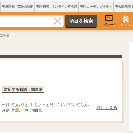
英単語帳
英語力診断
英語翻訳
オンライン英会話
英語コーチングを探す
英会話教室
小窓モード
プレミアム
影に関連
対応する類語・関連語
一目, 打見, ひと目, ちょっと見, グリンプス, 打ち見,
詳しく見る
片鱗,
片影
, 一見, 垣間見