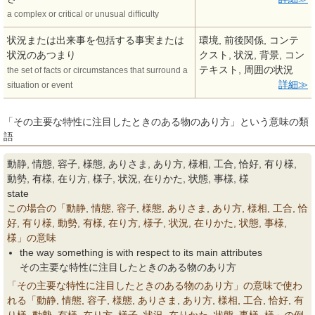
a complex or critical or unusual difficulty
状況または出来事を包括する事実または
環境, 前後関係, コンテ
状況のあつまり
クスト, 状況, 背景, コン
テキスト, 周囲の状況
the set of facts or circumstances that surround a
詳細
situation or event
「その主要な特性に注目したときのある物のあり方」という意味の類
語
動静, 情態, 容子, 様態, ありさま, あり方, 様相, 工合, 恰好, 有り様,
動勢, 有様, 在り方, 様子, 状況, 在りかた, 状態, 事様, 様
state
この場合の「動静, 情態, 容子, 様態, ありさま, あり方, 様相, 工合, 恰
好, 有り様, 動勢, 有様, 在り方, 様子, 状況, 在りかた, 状態, 事様,
様」の意味
the way something is with respect to its main attributes
その主要な特性に注目したときのある物のあり方
「その主要な特性に注目したときのある物のあり方」の意味で使わ
れる「動静, 情態, 容子, 様態, ありさま, あり方, 様相, 工合, 恰好, 有