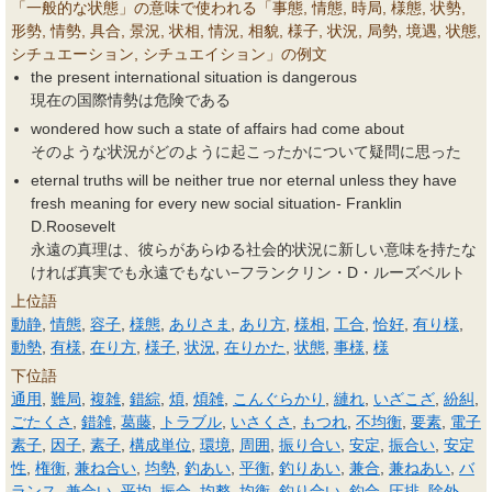
「一般的な状態」の意味で使われる「事態, 情態, 時局, 様態, 状勢,
形勢, 情勢, 具合, 景況, 状相, 情況, 相貌, 様子, 状況, 局勢, 境遇, 状態,
シチュエーション, シチュエイション」の例文
the present international situation is dangerous
現在の国際情勢は危険である
wondered how such a state of affairs had come about
そのような状況がどのように起こったかについて疑問に思った
eternal truths will be neither true nor eternal unless they have
fresh meaning for every new social situation- Franklin
D.Roosevelt
永遠の真理は、彼らがあらゆる社会的状況に新しい意味を持たな
ければ真実でも永遠でもない−フランクリン・D・ルーズベルト
上位語
動静
,
情態
,
容子
,
様態
,
ありさま
,
あり方
,
様相
,
工合
,
恰好
,
有り様
,
動勢
,
有様
,
在り方
,
様子
,
状況
,
在りかた
,
状態
,
事様
,
様
下位語
通用
,
難局
,
複雑
,
錯綜
,
煩
,
煩雑
,
こんぐらかり
,
縺れ
,
いざこざ
,
紛糾
,
ごたくさ
,
錯雑
,
葛藤
,
トラブル
,
いさくさ
,
もつれ
,
不均衡
,
要素
,
電子
素子
,
因子
,
素子
,
構成単位
,
環境
,
周囲
,
振り合い
,
安定
,
振合い
,
安定
性
,
権衡
,
兼ね合い
,
均勢
,
釣あい
,
平衡
,
釣りあい
,
兼合
,
兼ねあい
,
バ
ランス
,
兼合い
,
平均
,
振合
,
均整
,
均衡
,
釣り合い
,
釣合
,
圧排
,
除外
,