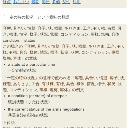
終点
,
おしまい
,
最期
,
膨圧
,
多価
,
父性
,
利用
「一定の時の状況」という意味の類語
容態, 具合い, 情態, 容子, 状, 様態, ありさま, 工合, 有り様, 有様, 具
合, 様体, 情況, 様子, 状況, 状態, コンディション, 事様, 塩梅, 容体
condition、 status
この場合の「容態, 具合い, 情態, 容子, 状, 様態, ありさま, 工合, 有り
様, 有様, 具合, 様体, 情況, 様子, 状況, 状態, コンディション, 事様,
塩梅, 容体」の意味
a state at a particular time
一定の時の状況
「一定の時の状況」の意味で使われる「容態, 具合い, 情態, 容子, 状,
様態, ありさま, 工合, 有り様, 有様, 具合, 様体, 情況, 様子, 状況, 状
態, コンディション, 事様, 塩梅, 容体」の例文
a condition (or state) of disrepair
破損状態（または状況）
the current status of the arms negotiations
兵器交渉の現在の状況
上位語