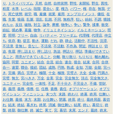
り
,
トライバリズム
,
天然
,
自然
,
自然状態
,
野性
,
未開拓
,
野生
,
異性
,
程度
,
水準
,
レベル
,
段階
,
度合い
,
度
,
権力
,
パワー
,
権
,
存在
,
無我
,
デ
ス
,
死亡状態
,
就労
,
職
,
雇傭
,
就業
,
雇用
,
エンプロイメント
,
傭役
,
在
職
,
失業
,
狼藉
,
乱脈
,
混乱
,
乱雑
,
不同
,
無秩序
,
狂い
,
紛糾
,
不調
,
猥雑
,
めちゃ
,
反目
,
確執
,
対立
,
論争
,
摩擦
,
物争い
,
争い
,
繋争
,
揉事
,
衝突
,
紛紜
,
揉め事
,
葛藤
,
物争
,
イリュミネイション
,
イルミネーション
,
照
度
,
照明
,
フリー
,
自由
,
リバティー
,
フリーダム
,
代理権
,
代理店
,
仲立
ち
,
依存
,
動
,
提言
,
動き
,
運動
,
だれ
,
静
,
静止
,
活動中
,
不活性
,
沈滞
,
不活溌
,
音無し
,
音なし
,
不活発
,
不活動
,
不作為
,
間近
,
押詰まり
,
切
迫
,
焦眉
,
押し詰まり
,
押し詰り
,
急迫
,
押詰り
,
押詰
,
準備ができてい
ること
,
用意ができていること
,
分離
,
散り散り
,
ちりぢり
,
離れ離れ
,
協同
,
同盟
,
ユニオン
,
結合
,
合流
,
組合
,
連合
,
接合
,
結束
,
合同
,
合併
,
合一
,
連盟
,
聯合
,
接続
,
団結
,
成熟
,
円熟
,
熟成
,
全知
,
万能
,
全能
,
完ぺ
き
,
完備
,
満点
,
完壁さ
,
極限
,
十全
,
極致
,
完璧さ
,
大全
,
全備
,
円満さ
,
完璧
,
無欠
,
完ぺきさ
,
万全
,
全美
,
完全
,
完全無欠
,
頂点
,
完全無欠さ
,
ユニティー
,
完全性
,
一体性
,
不足
,
不十分さ
,
不完全さ
,
不備
,
管財
,
責
,
義理
,
義務
,
債務
,
任
,
任務
,
責務
,
責任
,
オブリゲーション
,
オブリ
ゲイション
,
フィニッシュ
,
末つ方
,
末路
,
終わり
,
終幕
,
終局
,
仕舞い
,
お仕舞
,
最後
,
末方
,
末期
,
お仕舞い
,
閉幕
,
終焉
,
終り
,
最終局面
,
幕切
れ
,
結末
,
終結
,
幕ぎれ
,
終尾
,
消滅
,
御仕舞い
,
結尾
,
終い
,
幕切り
,
終
盤
,
終期
,
御仕舞
,
終
,
滅亡
,
果て
,
完
,
幕切
,
末尾
,
エンド
,
最終
,
終末
,