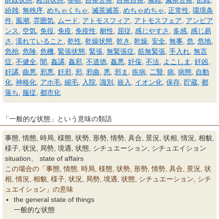
財政状態
,
経済状態
,
整頓
,
目茶苦茶
,
目茶目茶
,
蕪雑
,
滅茶苦茶
,
乱雑
,
紛雑
,
無秩序
,
めちゃくちゃ
,
滅茶滅茶
,
めちゃめちゃ
,
正常性
,
環境条
件
,
風潮
,
雰囲気
,
ムード
,
アトモスフィア
,
アトモスフェア
,
アンビア
ンス
,
空気
,
免役
,
免疫
,
免疫性
,
耐性
,
屈従
,
感じやすさ
,
多感
,
感じ易
さ
,
濡れていること
,
乾性
,
乾燥状態
,
乾き
,
乾燥
,
安全
,
無事
,
危
,
危地
,
危殆
,
危険
,
危機
,
緊張状態
,
緊張
,
無緊張症
,
筋無緊張
,
手入れ
,
無言
症
,
不健全
,
闇
,
姦譎
,
姦邪
,
不道徳
,
姦悪
,
奸侫
,
不法
,
よこしま
,
奸凶
,
奸譎
,
曲悪
,
邪悪
,
奸邪
,
邪
,
邪曲
,
悪
,
邪ま
,
疾病
,
二豎
,
病
,
病態
,
自動
化
,
神格化
,
アホ毛
,
縮毛
,
入院
,
識別
,
嵌入
,
イオン化
,
保存
,
貯蔵
,
都
落ち
,
服従
,
都市化
「一般的な状態」という意味の類語
事態, 情態, 時局, 様態, 状勢, 形勢, 情勢, 具合, 景況, 状相, 情況, 相貌,
様子, 状況, 局勢, 境遇, 状態, シチュエーション, シチュエイション
situation、 state of affairs
この場合の「事態, 情態, 時局, 様態, 状勢, 形勢, 情勢, 具合, 景況, 状
相, 情況, 相貌, 様子, 状況, 局勢, 境遇, 状態, シチュエーション, シチ
ュエイション」の意味
the general state of things
一般的な状態