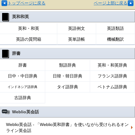
トップページに戻る
ページ上部に戻る
英和和英
英和・和英
英語例文
英語類語
英語の質問箱
英単語帳
機械翻訳
辞書
辞書
類語辞典
英和・和英辞典
日中・中日辞典
日韓・韓日辞典
フランス語辞典
タイ語辞典
ベトナム語辞典
インドネシア語辞典
古語辞典
Weblio英会話
Weblio英会話 - 「Weblio英和辞書」を使いながら受けられるオン
ライン英会話