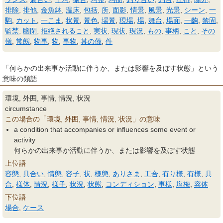
排除
,
排他
,
金魚鉢
,
温床
,
包括
,
所
,
面影
,
情景
,
風景
,
光景
,
シーン
,
一
駒
,
カット
,
一こま
,
状景
,
景色
,
場景
,
現場
,
場
,
舞台
,
場面
,
一齣
,
禁固
,
監禁
,
幽閉
,
拒絶されること
,
実状
,
現状
,
現況
,
もの
,
事柄
,
こと
,
その
儀
,
常態
,
物事
,
物
,
事物
,
其の儀
,
件
「何らかの出来事か活動に伴うか、または影響を及ぼす状態」という
意味の類語
環境, 外囲, 事情, 情況, 状況
circumstance
この場合の「環境, 外囲, 事情, 情況, 状況」の意味
a condition that accompanies or influences some event or
activity
何らかの出来事か活動に伴うか、または影響を及ぼす状態
上位語
容態
,
具合い
,
情態
,
容子
,
状
,
様態
,
ありさま
,
工合
,
有り様
,
有様
,
具
合
,
様体
,
情況
,
様子
,
状況
,
状態
,
コンディション
,
事様
,
塩梅
,
容体
下位語
場合
,
ケース