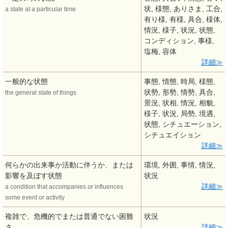
状, 様態, ありさま, 工合,
a state at a particular time
有り様, 有様, 具合, 様体,
情況, 様子, 状況, 状態,
コンディション, 事様,
塩梅, 容体
詳細
一般的な状態
事態, 情態, 時局, 様態,
状勢, 形勢, 情勢, 具合,
the general state of things
景況, 状相, 情況, 相貌,
様子, 状況, 局勢, 境遇,
状態, シチュエーション,
シチュエイション
詳細
何らかの出来事か活動に伴うか、または
環境, 外囲, 事情, 情況,
影響を及ぼす状態
状況
詳細
a condition that accompanies or influences
some event or activity
複雑で、危機的でまたは普通でない困難
状況
さ
詳細