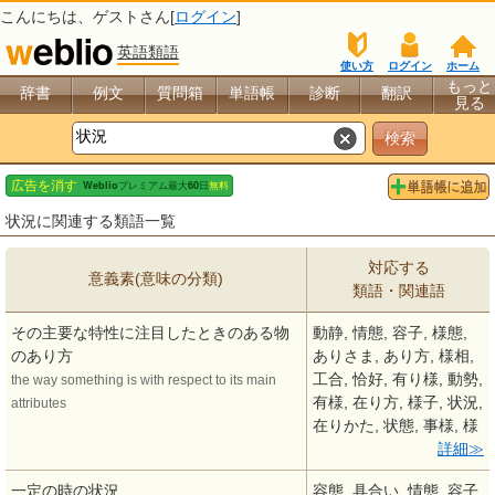
こんにちは、
ゲスト
さん[
ログイン
]
英語類語
使い方
ログイン
ホーム
もっと
辞書
例文
質問箱
単語帳
診断
翻訳
見る
状況に関連する類語一覧
対応する
意義素(意味の分類)
類語・関連語
その主要な特性に注目したときのある物
動静, 情態, 容子, 様態,
のあり方
ありさま, あり方, 様相,
工合, 恰好, 有り様, 動勢,
the way something is with respect to its main
有様, 在り方, 様子, 状況,
attributes
在りかた, 状態, 事様, 様
詳細
一定の時の状況
容態, 具合い, 情態, 容子,