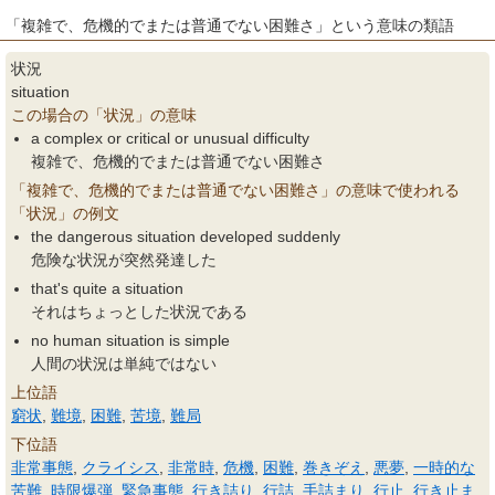
「複雑で、危機的でまたは普通でない困難さ」という意味の類語
状況
situation
この場合の「状況」の意味
a complex or critical or unusual difficulty
複雑で、危機的でまたは普通でない困難さ
「複雑で、危機的でまたは普通でない困難さ」の意味で使われる
「状況」の例文
the dangerous situation developed suddenly
危険な状況が突然発達した
that's quite a situation
それはちょっとした状況である
no human situation is simple
人間の状況は単純ではない
上位語
窮状
,
難境
,
困難
,
苦境
,
難局
下位語
非常事態
,
クライシス
,
非常時
,
危機
,
困難
,
巻きぞえ
,
悪夢
,
一時的な
苦難
,
時限爆弾
,
緊急事態
,
行き詰り
,
行詰
,
手詰まり
,
行止
,
行き止ま