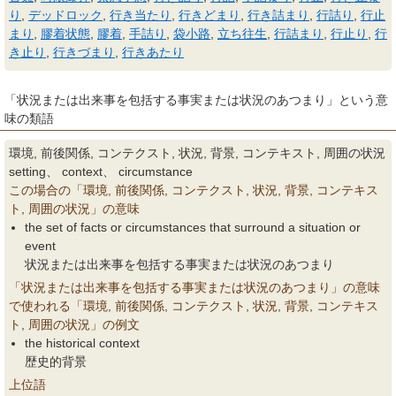
り
,
デッドロック
,
行き当たり
,
行きどまり
,
行き詰まり
,
行詰り
,
行止
まり
,
膠着状態
,
膠着
,
手詰り
,
袋小路
,
立ち往生
,
行詰まり
,
行止り
,
行
き止り
,
行きづまり
,
行きあたり
「状況または出来事を包括する事実または状況のあつまり」という意
味の類語
環境, 前後関係, コンテクスト, 状況, 背景, コンテキスト, 周囲の状況
setting、 context、 circumstance
この場合の「環境, 前後関係, コンテクスト, 状況, 背景, コンテキス
ト, 周囲の状況」の意味
the set of facts or circumstances that surround a situation or
event
状況または出来事を包括する事実または状況のあつまり
「状況または出来事を包括する事実または状況のあつまり」の意味
で使われる「環境, 前後関係, コンテクスト, 状況, 背景, コンテキス
ト, 周囲の状況」の例文
the historical context
歴史的背景
上位語