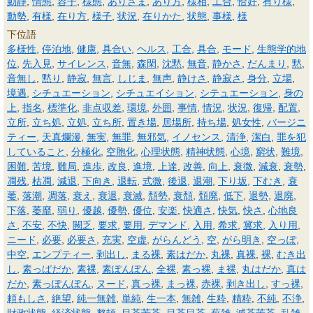
動静
,
情態
,
容子
,
様態
,
ありさま
,
あり方
,
様相
,
工合
,
恰好
,
有り様
,
動勢
,
有様
,
在り方
,
様子
,
状況
,
在りかた
,
状態
,
事様
,
様
下位語
多様性
,
停泊地
,
健康
,
具合い
,
ヘルス
,
工合
,
具合
,
モード
,
生態学的地
位
,
先入見
,
サイレンス
,
音無
,
森閑
,
沈黙
,
無音
,
静かさ
,
だんまり
,
黙
,
音無し
,
黙り
,
静寂
,
無言
,
しじま
,
無声
,
静けさ
,
静寂さ
,
身分
,
立場
,
境遇
,
シチュエーション
,
シチュエイション
,
シテュエーション
,
身の
上
,
指名
,
標準化
,
非点収差
,
環境
,
外囲
,
事情
,
情況
,
状況
,
復帰
,
配置
,
立所
,
立ち処
,
立処
,
立ち所
,
置き場
,
居場所
,
持ち場
,
処女性
,
バージニ
ティー
,
天真爛漫
,
無実
,
無罪
,
無邪気
,
イノセンス
,
清浄
,
潔白
,
罪を犯
していること
,
分極化
,
空胞化
,
心理状態
,
精神状態
,
心境
,
窮状
,
難境
,
困難
,
苦境
,
難局
,
進歩
,
改良
,
進境
,
上達
,
改善
,
向上
,
衰微
,
減衰
,
衰勢
,
凋残
,
枯凋
,
減退
,
下向き
,
退転
,
式微
,
後退
,
退潮
,
下り坂
,
下むき
,
衰
萎
,
落潮
,
凋落
,
衰え
,
衰退
,
衰滅
,
頽勢
,
衰頽
,
頽廃
,
低下
,
退勢
,
退廃
,
下落
,
萎靡
,
弱り
,
優越
,
優勢
,
優位
,
安楽
,
快適さ
,
快気
,
快さ
,
心地良
さ
,
不安
,
不快
,
闕乏
,
要求
,
要用
,
デマンド
,
入用
,
希求
,
冀求
,
入り用
,
ニード
,
必要
,
必要さ
,
充実
,
空虚
,
がらんどう
,
空
,
がら明き
,
空っぽ
,
中空
,
エンプティー
,
剥出し
,
まる裸
,
素はだか
,
丸裸
,
真裸
,
裸
,
むき出
し
,
素っぱだか
,
素裸
,
素ぽんぽん
,
全裸
,
素っ裸
,
ま裸
,
丸はだか
,
真は
だか
,
素っぽんぽん
,
ヌード
,
真っ裸
,
まっ裸
,
赤裸
,
剥き出し
,
すっ裸
,
頼もしさ
,
絶望
,
純一無雑
,
単純
,
生一本
,
無雑
,
生粋
,
精粋
,
不純
,
不浄
,