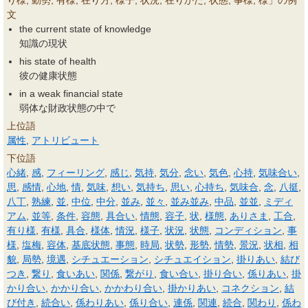
り様, 動勢, 有様, 在り方, 様子, 状況, 在りかた, 状態, 事様, 様」の例
文
the current state of knowledge
知識の現状
his state of health
彼の健康状態
in a weak financial state
弱体な財政状態の中で
上位語
属性
,
アトリビュート
下位語
心緒
,
感
,
フィーリング
,
感じ
,
気持
,
気分
,
念い
,
気色
,
心持
,
気味合い
,
思
,
感情
,
心地
,
情
,
気味
,
想い
,
気持ち
,
思い
,
心持ち
,
気味合
,
念
,
八挺
,
八丁
,
熟練
,
並
,
中位
,
中分
,
並み
,
並々
,
並み並み
,
中品
,
並並
,
ミディ
アム
,
並等
,
条件
,
容態
,
具合い
,
情態
,
容子
,
状
,
様態
,
ありさま
,
工合
,
有り様
,
有様
,
具合
,
様体
,
情況
,
様子
,
状況
,
状態
,
コンディション
,
事
様
,
塩梅
,
容体
,
基底状態
,
事態
,
時局
,
状勢
,
形勢
,
情勢
,
景況
,
状相
,
相
貌
,
局勢
,
境遇
,
シチュエーション
,
シチュエイション
,
掛りあい
,
結び
つき
,
繋り
,
食いあい
,
関係
,
繋がり
,
食い合い
,
掛り合い
,
係りあい
,
掛
かり合い
,
かかり合い
,
かかわり合い
,
掛かりあい
,
コネクション
,
結
び付き
,
続合い
,
係わりあい
,
係り合い
,
連係
,
関連
,
続合
,
関わり
,
係わ