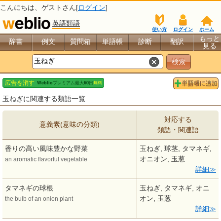
こんにちは、
ゲスト
さん[
ログイン
]
英語類語
使い方
ログイン
ホーム
もっと
辞書
例文
質問箱
単語帳
診断
翻訳
見る
玉ねぎに関連する類語一覧
対応する
意義素(意味の分類)
類語・関連語
香りの高い風味豊かな野菜
玉ねぎ, 球茎, タマネギ,
オニオン, 玉葱
an aromatic flavorful vegetable
詳細
タマネギの球根
玉ねぎ, タマネギ, オニ
オン, 玉葱
the bulb of an onion plant
詳細