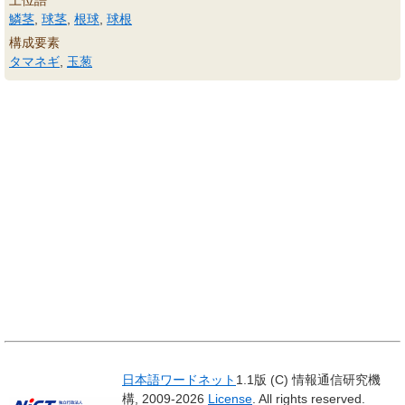
上位語
鱗茎
,
球茎
,
根球
,
球根
構成要素
タマネギ
,
玉葱
日本語ワードネット
1.1版 (C) 情報通信研究機
構, 2009-2026
License
. All rights reserved.