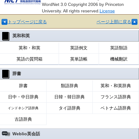
WordNet 3.0 Copyright 2006 by Princeton
University. All rights reserved.
License
トップページに戻る
ページ上部に戻る
英和和英
英和・和英
英語例文
英語類語
英語の質問箱
英単語帳
機械翻訳
辞書
辞書
類語辞典
英和・和英辞典
日中・中日辞典
日韓・韓日辞典
フランス語辞典
タイ語辞典
ベトナム語辞典
インドネシア語辞典
古語辞典
Weblio英会話