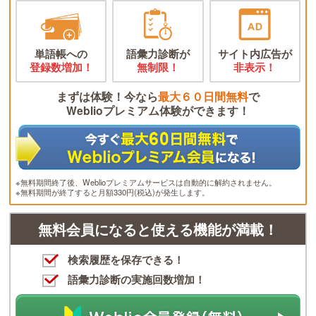
単語帳への
語彙力診断が
サイト内広告が
登録数増加！
無制限！
非表示！
まずは体験！今なら
最大６０日間無料
で
Weblioプレミアム体験ができます！
※無料期間終了後、Weblioプレミアムサービスは自動的に解約されません。
※無料期間が終了すると月額330円(税込)が発生します。
無料会員になると使える機能が満載！
検索履歴を保存できる！
語彙力診断の実施回数増加！