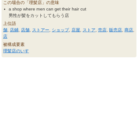
この場合の「理髪店」の意味
a shop where men can get their hair cut
男性が髪をカットしてもらう店
上位語
舗
,
店鋪
,
店舗
,
ストアー
,
ショップ
,
店屋
,
ストア
,
売店
,
販売店
,
商店
,
店
被構成要素
理髪店のいす