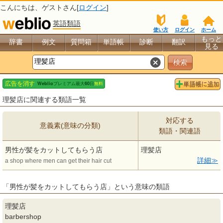
こんにちは、
ゲスト
さん[
ログイン
]
英語類語
使い方
ログイン
ホーム
もっと
辞書
例文
質問箱
単語帳
診断
翻訳
見る
理髪店に関連する類語一覧
対応する
意義素(意味の分類)
類語・関連語
男性が髪をカットしてもらう店
理髪店
詳細
a shop where men can get their hair cut
「男性が髪をカットしてもらう店」という意味の類語
理髪店
barbershop