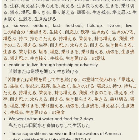
る, 生存, 耐え忍ぶ, 永らえる, 耐える, 生き長らえる, 生きる, 乗り切
る, 堪る, 堪忍, 乗りきる, 乗り越える, 頑張る, 生き残る, 堪え忍ぶ, 生
き抜く, 生残る, 生き延びる
go、 survive、 endure、 last、 hold out、 hold up、 live on、 live
この場合の「乗越える, 生抜く, 耐忍ぶ, 残存, 生きぬく, 生きのびる,
堪忍ぶ, 持つ, 持ちこたえる, 持堪える, 乗切る, 持ち堪える, 我慢, 生
きのこる, 堪える, 生存, 耐え忍ぶ, 永らえる, 耐える, 生き長らえる,
生きる, 乗り切る, 堪る, 堪忍, 乗りきる, 乗り越える, 頑張る, 生き残
る, 堪え忍ぶ, 生き抜く, 生残る, 生き延びる」の意味
continue to live through hardship or adversity
苦難または逆境を通して生き続ける
「苦難または逆境を通して生き続ける」の意味で使われる「乗越え
る, 生抜く, 耐忍ぶ, 残存, 生きぬく, 生きのびる, 堪忍ぶ, 持つ, 持ちこ
たえる, 持堪える, 乗切る, 持ち堪える, 我慢, 生きのこる, 堪える, 生
存, 耐え忍ぶ, 永らえる, 耐える, 生き長らえる, 生きる, 乗り切る, 堪
る, 堪忍, 乗りきる, 乗り越える, 頑張る, 生き残る, 堪え忍ぶ, 生き抜
く, 生残る, 生き延びる」の例文
We went without water and food for 3 days
私たちは3日間水と食物もなしで生活した
These superstitions survive in the backwaters of America