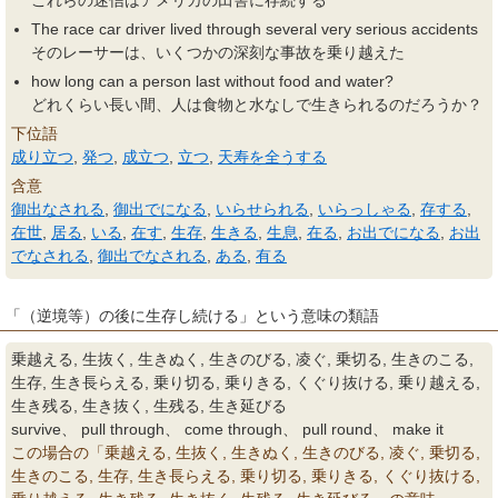
これらの迷信はアメリカの田舎に存続する
The race car driver lived through several very serious accidents
そのレーサーは、いくつかの深刻な事故を乗り越えた
how long can a person last without food and water?
どれくらい長い間、人は食物と水なしで生きられるのだろうか？
下位語
成り立つ
,
発つ
,
成立つ
,
立つ
,
天寿を全うする
含意
御出なされる
,
御出でになる
,
いらせられる
,
いらっしゃる
,
存する
,
在世
,
居る
,
いる
,
在す
,
生存
,
生きる
,
生息
,
在る
,
お出でになる
,
お出
でなされる
,
御出でなされる
,
ある
,
有る
「（逆境等）の後に生存し続ける」という意味の類語
乗越える, 生抜く, 生きぬく, 生きのびる, 凌ぐ, 乗切る, 生きのこる,
生存, 生き長らえる, 乗り切る, 乗りきる, くぐり抜ける, 乗り越える,
生き残る, 生き抜く, 生残る, 生き延びる
survive、 pull through、 come through、 pull round、 make it
この場合の「乗越える, 生抜く, 生きぬく, 生きのびる, 凌ぐ, 乗切る,
生きのこる, 生存, 生き長らえる, 乗り切る, 乗りきる, くぐり抜ける,