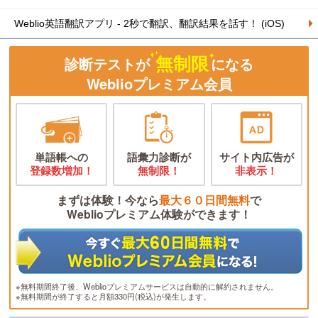
Weblio英語翻訳アプリ - 2秒で翻訳、翻訳結果を話す！ (iOS)
無制限
診断テストが
になる
Weblioプレミアム会員
単語帳への
語彙力診断が
サイト内広告が
登録数増加！
無制限！
非表示！
まずは体験！今なら
最大６０日間無料
で
Weblioプレミアム体験ができます！
※無料期間終了後、Weblioプレミアムサービスは自動的に解約されません。
※無料期間が終了すると月額330円(税込)が発生します。