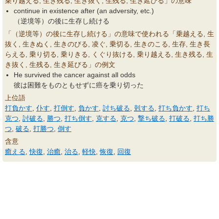
乗り越える, 生き残る, 生き抜く, 生残る, 生き延びる」の意味
continue in existence after (an adversity, etc.)
（逆境等）の後に生存し続ける
「（逆境等）の後に生存し続ける」の意味で使われる「乗越える, 生
抜く, 生きぬく, 生きのびる, 凌ぐ, 乗切る, 生きのこる, 生存, 生き長
らえる, 乗り切る, 乗りきる, くぐり抜ける, 乗り越える, 生き残る, 生
き抜く, 生残る, 生き延びる」の例文
He survived the cancer against all odds
彼は困難をものともせずに癌を乗り切った
上位語
打負かす
,
仆す
,
打倒す
,
負かす
,
討ち破る
,
剋する
,
打ち負かす
,
打ち
克つ
,
討破る
,
勝つ
,
打ち倒す
,
克する
,
克つ
,
撃ち破る
,
打破る
,
打ち勝
つ
,
破る
,
打勝つ
,
倒す
含意
癒える
,
快復
,
治癒
,
治る
,
軽快
,
恢復
,
回復