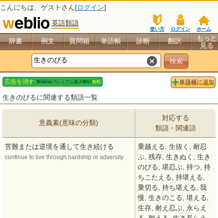
こんにちは、
ゲスト
さん[
ログイン
]
英語類語
使い方
ログイン
ホーム
もっと
辞書
例文
質問箱
単語帳
診断
翻訳
見る
生きのびるに関連する類語一覧
対応する
意義素(意味の分類)
類語・関連語
苦難または逆境を通して生き続ける
乗越える, 生抜く, 耐忍
ぶ, 残存, 生きぬく, 生き
continue to live through hardship or adversity
のびる, 堪忍ぶ, 持つ, 持
ちこたえる, 持堪える,
乗切る, 持ち堪える, 我
慢, 生きのこる, 堪える,
生存, 耐え忍ぶ, 永らえ