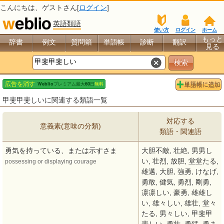
こんにちは、
ゲスト
さん[
ログイン
]
英語類語
使い方
ログイン
ホーム
もっと
辞書
例文
質問箱
単語帳
診断
翻訳
見る
甲斐甲斐しいに関連する類語一覧
対応する
意義素(意味の分類)
類語・関連語
勇気を持っている、または示すさま
大胆不敵, 壮絶, 男男し
い, 壮烈, 放胆, 堂堂たる,
possessing or displaying courage
雄邁, 大胆, 強勇, けなげ,
勇敢, 健気, 勇烈, 剛勇,
凛凛しい, 豪勇, 雄雄し
い, 雄々しい, 雄壮, 堂々
たる, 男々しい, 甲斐甲