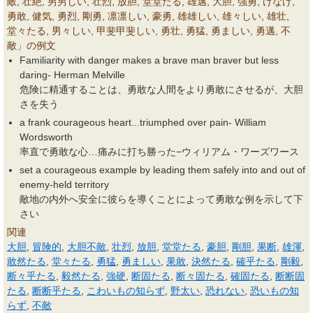
敵, 壮絶, 男男しい, 壮烈, 放胆, 堂堂たる, 雄邁, 大胆, 強勇, けなげ,
勇敢, 健気, 勇烈, 剛勇, 凛凛しい, 豪勇, 雄雄しい, 雄々しい, 雄壮,
堂々たる, 男々しい, 甲斐甲斐しい, 勇壮, 勇猛, 勇ましい, 勇邁, 不
敵」の例文
Familiarity with danger makes a brave man braver but less
daring- Herman Melville
危険に精通することは、勇敢な人間をより勇敢にさせるが、大胆
さを失う
a frank courageous heart...triumphed over pain- William
Wordsworth
率直で勇敢な心…痛みに打ち勝った−ウィリアム・ワーズワース
set a courageous example by leading them safely into and out of
enemy-held territory
敵地の内外へ安全に彼らを導くことによって勇敢な例を示して下
さい
関連
大胆
,
冒険的
,
大胆不敵
,
壮烈
,
放胆
,
堂堂たる
,
豪胆
,
剛胆
,
果断
,
雄渾
,
敢然たる
,
堂々たる
,
勇猛
,
勇ましい
,
果敢
,
決然たる
,
確乎たる
,
剛毅
,
断々乎たる
,
毅然たる
,
強硬
,
断固たる
,
断々固たる
,
確固たる
,
断断固
たる
,
断断乎たる
,
こわいもの知らず
,
野太い
,
恐れない
,
恐いもの知
らず
,
不敵