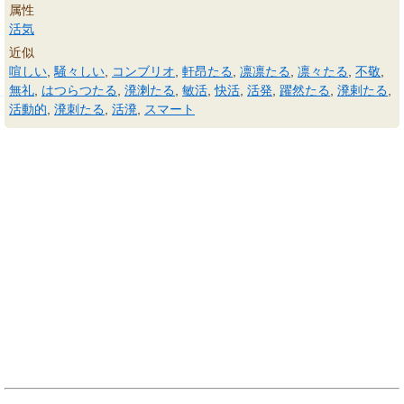
属性
活気
近似
喧しい
,
騒々しい
,
コンブリオ
,
軒昂たる
,
凛凛たる
,
凛々たる
,
不敬
,
無礼
,
はつらつたる
,
溌溂たる
,
敏活
,
快活
,
活発
,
躍然たる
,
溌剌たる
,
活動的
,
溌刺たる
,
活溌
,
スマート