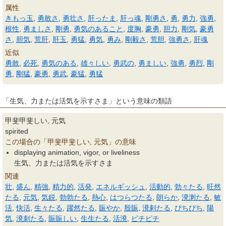
属性
きもっ玉
,
勇敢さ
,
勇壮さ
,
肝ったま
,
肝っ魂
,
剛勇さ
,
勇
,
勇力
,
強勇
,
根性
,
勇ましさ
,
剛勇
,
勇気のあること
,
度胸
,
豪勇
,
胆力
,
剛気
,
豪勇
さ
,
胆気
,
荒肝
,
肝玉
,
勇猛
,
勇気
,
勇み
,
剛毅さ
,
荒胆
,
強勇さ
,
肝魂
近似
勇敢
,
必死
,
勇気のある
,
雄々しい
,
勇武の
,
勇ましい
,
強勇
,
勇烈
,
剛
勇
,
剛猛
,
豪勇
,
勇武
,
豪猛
,
勇猛
「生気、力または活気を示すさま」という意味の類語
甲斐甲斐しい, 元気
spirited
この場合の「甲斐甲斐しい, 元気」の意味
displaying animation, vigor, or liveliness
生気、力または活気を示すさま
関連
壮
,
盛ん
,
精強
,
精力的
,
活発
,
エネルギッシュ
,
活動的
,
勃々たる
,
旺然
たる
,
元気
,
気鋭
,
勃勃たる
,
熱心
,
はつらつたる
,
朗らか
,
溌溂たる
,
敏
活
,
快活
,
生々たる
,
躍然たる
,
賑やか
,
殷賑
,
溌剌たる
,
ぴちぴち
,
陽
気
,
溌刺たる
,
賑賑しい
,
生生たる
,
活溌
,
ピチピチ