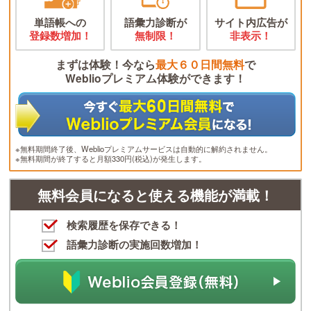
単語帳への
語彙力診断が
サイト内広告が
登録数増加！
無制限！
非表示！
まずは体験！今なら
最大６０日間無料
で
Weblioプレミアム体験ができます！
※無料期間終了後、Weblioプレミアムサービスは自動的に解約されません。
※無料期間が終了すると月額330円(税込)が発生します。
無料会員になると使える機能が満載！
検索履歴を保存できる！
語彙力診断の実施回数増加！