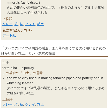
minerals (as feldspar)
きめの細かい通例白色の粘土で、（長石のような）アルミナ鉱物
の風化によって生成される
上位語
クレー
,
埴
,
粘
,
クレイ
,
粘土
包含領域(カテゴリ)
アート紙
「タバコのパイプや陶器の製造、また革を白くするのに用いるきめの
細かい白い粘土」という意味の類語
白土
terra alba、 pipeclay
この場合の「白土」の意味
fine white clay used in making tobacco pipes and pottery and in
whitening leather
タバコのパイプや陶器の製造、また革を白くするのに用いるきめ
の細かい白い粘土
上位語
クレー
,
埴
,
粘
,
クレイ
,
粘土