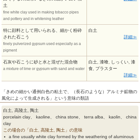
土
fine white clay used in making tobacco pipes
and pottery and in whitening leather
特に顔料として用いられる、細かく粉砕
白土
された石こう
詳細
finely pulverized gypsum used especially as a
pigment
石灰や石こうに砂と水と混ぜた混合物
白土, 漆喰, しっくい, 漆
食, プラスター
a mixture of lime or gypsum with sand and water
詳細
「きめの細かい通例白色の粘土で、（長石のような）アルミナ鉱物の
風化によって生成される」という意味の類語
白土, 高陵土, 陶土
porcelain clay、 kaoline、 china stone、 terra alba、 kaolin、 china
clay
この場合の「白土, 高陵土, 陶土」の意味
a fine usually white clay formed by the weathering of aluminous