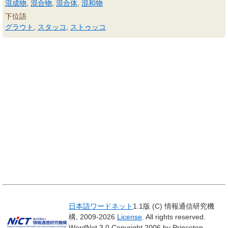
混成物
,
混合物
,
混合体
,
混和物
下位語
グラウト
,
スタッコ
,
ストゥッコ
日本語ワードネット
1.1版 (C) 情報通信研究機
構, 2009-2026
License
. All rights reserved.
WordNet 3.0 Copyright 2006 by Princeton