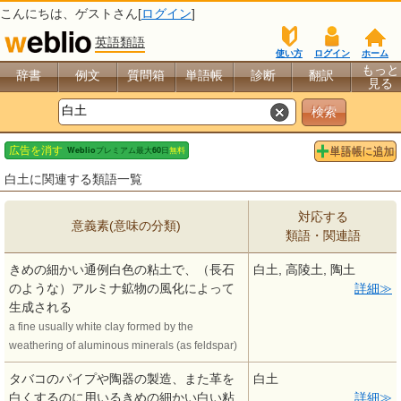
こんにちは、
ゲスト
さん[
ログイン
]
英語類語
使い方
ログイン
ホーム
もっと
辞書
例文
質問箱
単語帳
診断
翻訳
見る
白土に関連する類語一覧
対応する
意義素(意味の分類)
類語・関連語
きめの細かい通例白色の粘土で、（長石
白土, 高陵土, 陶土
のような）アルミナ鉱物の風化によって
詳細
生成される
a fine usually white clay formed by the
weathering of aluminous minerals (as feldspar)
タバコのパイプや陶器の製造、また革を
白土
白くするのに用いるきめの細かい白い粘
詳細