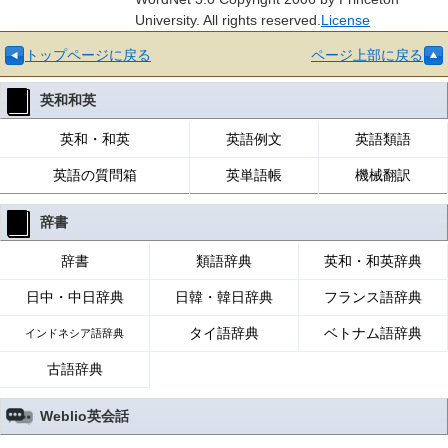
University. All rights reserved.
License
トップページに戻る
ページ上部に戻る
英和和英
英和・和英
英語例文
英語類語
英語の質問箱
英単語帳
機械翻訳
辞書
辞書
類語辞典
英和・和英辞典
日中・中日辞典
日韓・韓日辞典
フランス語辞典
タイ語辞典
ベトナム語辞典
インドネシア語辞典
古語辞典
Weblio英会話