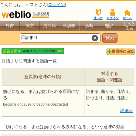
こんにちは、
ゲスト
さん[
ログイン
]
英語類語
使い方
ログイン
ホーム
もっと
辞書
例文
質問箱
単語帳
診断
翻訳
見る
目詰まりに関連する類語一覧
対応する
意義素(意味の分類)
類語・関連語
妨げになる、または妨げられる原因にな
詰まる, 塞がる, 目詰り,
る
目づまり, 目詰, 目詰ま
り
become or cause to become obstructed
詳細
「妨げになる、または妨げられる原因になる」という意味の類語