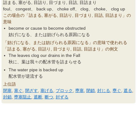
詰まる, 塞がる, 目詰り, 目づまり, 目詰, 目詰まり
foul、 congest、 back up、 choke off、 clog、 choke、 clog up
この場合の「詰まる, 塞がる, 目詰り, 目づまり, 目詰, 目詰まり」の
意味
become or cause to become obstructed
妨げになる、または妨げられる原因になる
「妨げになる、または妨げられる原因になる」の意味で使われる
「詰まる, 塞がる, 目詰り, 目づまり, 目詰, 目詰まり」の例文
The leaves clog our drains in the Fall
秋に、葉は我々の配水管を詰まらせる
The water pipe is backed up
配水管が逆流する
上位語
閉塞
,
塞ぐ
,
閉ざす
,
塞げる
,
ブロック
,
壅塞
,
閉鎖
,
封じる
,
壅ぐ
,
遮る
,
封鎖
,
壅塞阻止
,
遮断
,
断つ
,
封ずる