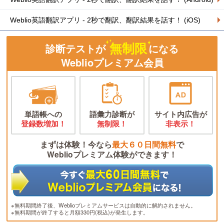
Weblio英語翻訳アプリ - 2秒で翻訳、翻訳結果を話す！ (iOS)
無制限
診断テストが
になる
Weblioプレミアム会員
単語帳への
語彙力診断が
サイト内広告が
登録数増加！
無制限！
非表示！
まずは体験！今なら
最大６０日間無料
で
Weblioプレミアム体験ができます！
※無料期間終了後、Weblioプレミアムサービスは自動的に解約されません。
※無料期間が終了すると月額330円(税込)が発生します。